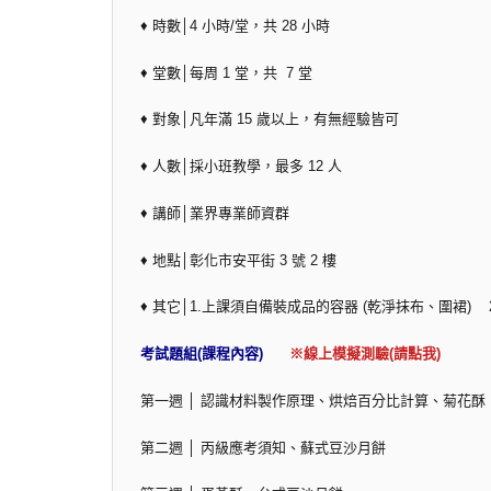
♦ 時數│4 小時/堂，共 28 小時
♦ 堂數│每周 1 堂，共 7 堂
♦ 對象│凡年滿 15 歲以上，有無經驗皆可
♦ 人數│採小班教學，最多 12 人
♦ 講師│業界專業師資群
♦ 地點│彰化市安平街 3 號 2 樓
♦ 其它│1.上課須自備裝成品的容器 (乾淨抹布、圍裙
考試題組(課程內容)
※線上模擬測驗(請點我)
第一週 │ 認識材料製作原理、烘焙百分比計算、菊花酥
第二週 │ 丙級應考須知、蘇式豆沙月餅