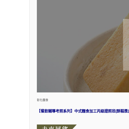
彰化麵食
【餐飲輔導考照系列】中式麵食加工丙級證照班(酥糕漿