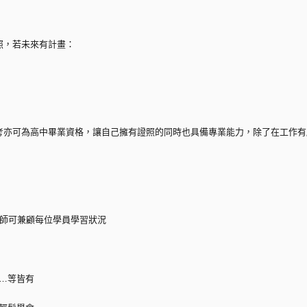
照，若未來有計畫：
考亦可為高中畢業資格，讓自己擁有證照的同時也具備專業能力，除了在工作有
老師可兼顧每位學員學習狀況
調…等皆有