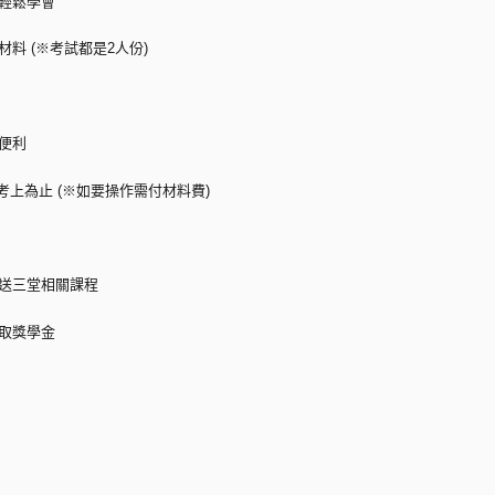
實輕鬆學會
料 (※考試都是2人份)
便利
考上為止 (※如要操作需付材料費)
費送三堂相關課程
領取獎學金