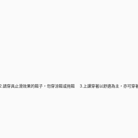
) 2.請穿具止滑效果的鞋子，勿穿涼鞋或拖鞋 3.上課穿著以舒適為主，亦可