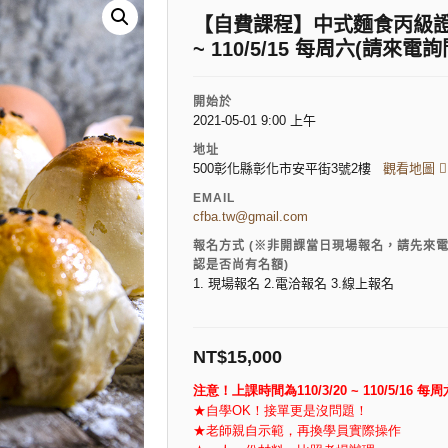
【自費課程】中式麵食丙級證照班(
~ 110/5/15 每周六(請來
開始於
2021-05-01 9:00 上午
地址
500彰化縣彰化市安平街3號2樓
觀看地圖
EMAIL
cfba.tw@gmail.com
報名方式 (※非開課當日現場報名，請先來
認是否尚有名額)
1. 現場報名 2.電洽報名 3.線上報名
NT$
15,000
注意！上課時間為
110/3/20 ~ 110/5/16
每周
★自學OK！接單更是沒問題！
★老師親自示範，再換學員實際操作