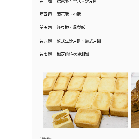
第三週 │ 蛋黃酥、台式豆沙月餅
第四週 │ 菊花酥、桃酥
第五週 │ 綠豆椪、鳳梨酥
第六週 │ 蘇式豆沙月餅、廣式月餅
第七週 │ 檢定術科模擬測驗