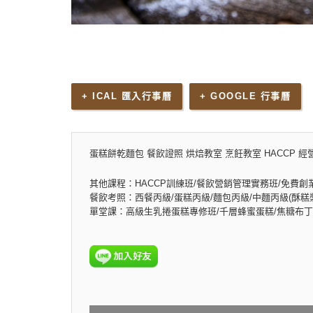
+ ICAL 匯入行事曆
+ GOOGLE 行事曆
蛋糕餅乾麵包 餐飲證照 烘焙教室 烹飪教室 HACCP 經
其他課程：HACCP訓練班/餐飲營銷管理實務班/免費創
餐飲考照：西餐丙級/蛋糕丙級/麵包丙級/中麵丙級(酥糕漿
單堂課：高級生乳捲蛋糕專修班/千層蜂蜜蛋糕/焦糖布丁乳