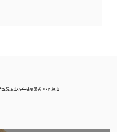
造型饅頭班/端午粽夏飄香DIY包粽班