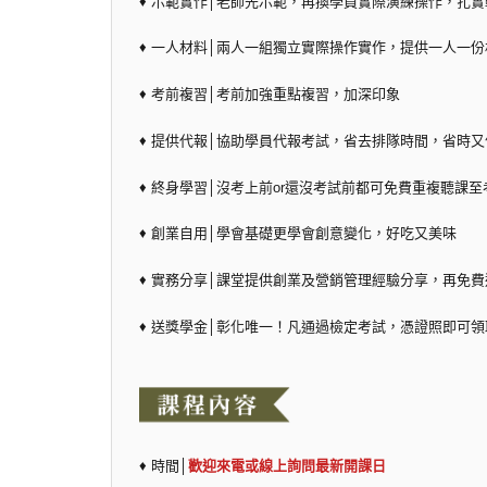
♦ 示範實作│老師先示範，再換學員實際演練操作，扎
♦ 一人材料│兩人一組獨立實際操作實作，提供一人一份材
♦ 考前複習│考前加強重點複習，加深印象
♦ 提供代報│協助學員代報考試，省去排隊時間，省時又
♦ 終身學習│沒考上前or還沒考試前都可免費重複聽課至
♦ 創業自用│學會基礎更學會創意變化，好吃又美味
♦ 實務分享│課堂提供創業及營銷管理經驗分享，再免
♦ 送獎學金│彰化唯一！凡通過檢定考試，憑證照即可
♦ 時間│
歡迎來電或線上詢問最新開課日