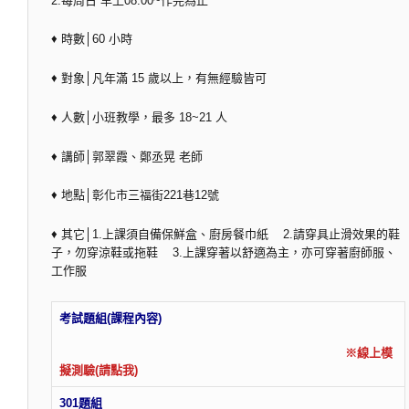
2.每周日 早上08:00~作完為止
♦ 時數│60 小時
♦ 對象│凡年滿 15 歲以上，有無經驗皆可
♦ 人數│小班教學，最多 18~21 人
♦ 講師│郭翠霞、鄭丞晃 老師
♦ 地點│彰化市三福街221巷12號
♦ 其它│1.上課須自備保鮮盒、廚房餐巾紙 2.請穿具止滑效果的鞋
子，勿穿涼鞋或拖鞋 3.上課穿著以舒適為主，亦可穿著廚師服、
工作服
考試題組(課程內容)
※線上模
擬測驗(請點我)
301題組