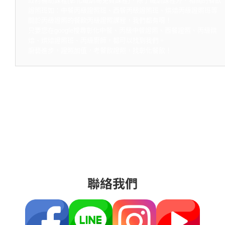
政府補助課程(彰化職訓局免費課程)，除了職訓課程外，相關的餐飲
證照班如：中餐丙級證照班、西餐丙級證照班、烘焙丙級證照班等
關於丙級證照的餐飲丙級證照課程，我們都有唷！
只要您在google搜尋彰化中餐、丙級中餐證照、西餐證照、丙級烘
焙、烘焙證照班、丙級廚師，都可以找到我們。
廚藝進步，證照加值，考餐飲證照，找彰化餐飲！
聯絡我們