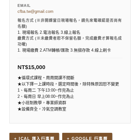
EMAIL
cfba.tw@gmail.com
報名方式 (※非開課當日現場報名，請先來電確認是否尚有
名額)
1. 現場報名 2.電洽報名 3.線上報名
繳費方式 (※未繳費者恕不保留名額，完成繳費才算報名成
功喔)
1. 現場繳費 2.ATM轉帳/匯款 3.無摺存款 4.線上刷卡
NT$
15,000
★循環式課程‧周周開課不間斷
★以下擇一上課時段，選定時間後，除特殊原因恕不變更
1、每周二 下午13:00~作完為止
2、每周日 早上08:00~作完為止
★小班制教學，專業師資群
★設備齊全，冷氣空調教室
+ ICAL 匯入行事曆
+ GOOGLE 行事曆