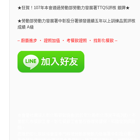
★狂賀！107年本會通過勞動部勞動力發展署TTQS評核 銀牌★
★勞動部勞動力發展署中彰投分署頒發連續五年以上訓練品質評核
成績 A級
– 廚藝進步 ‧ 證照加值 ‧ 考餐飲證照 ‧ 找彰化餐飲 –
本會是社團法人彰化縣餐飲協會(位於彰化縣彰化市安平街3號)，不
是彰化市餐飲工會，彰化餐飲工會是在辦理勞健保，和換發廚師證
照。
而我們彰化餐飲協會是專門辦理勞動部勞動力發展署中彰投分署的