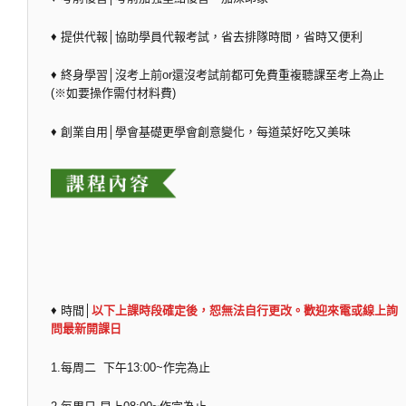
♦ 提供代報│協助學員代報考試，省去排隊時間，省時又便利
♦ 終身學習│沒考上前or還沒考試前都可免費重複聽課至考上為止
(※如要操作需付材料費)
♦ 創業自用│學會基礎更學會創意變化，每道菜好吃又美味
♦ 時間│
以下上課時段確定後，恕無法自行更改。歡迎來電或線上詢
問最新開課日
1.每周二 下午13:00~作完為止