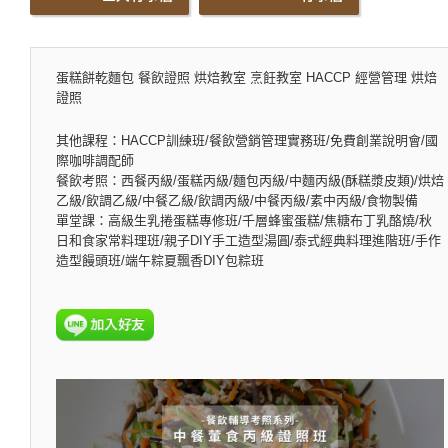
蛋糕餅乾麵包 餐飲證照 烘焙教室 烹飪教室 HACCP 經營管理 烘焙
證照
其他課程：HACCP訓練班/餐飲營銷管理實務班/免費創業說明會/國
際咖啡調配師
餐飲考照：西餐丙級/蛋糕丙級/麵包丙級/中麵丙級(酥糕漿皮類)/烘焙
乙級/飲調乙級/中餐乙級/飲調丙級/中餐丙級/素中丙級/食物製備
單堂課：高級生乳捲蛋糕專修班/千層蜂蜜蛋糕/焦糖布丁乳酪燒/秋
日和食家常料理班/親子DIY手工造型湯圓/泰式經典料理進階班/手作
造型饅頭班/端午粽夏飄香DIY包粽班