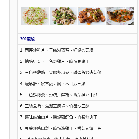
302題組
1. 西芹炒雞片、三絲淋蒸蛋、紅燒杏菇塊
2. 糖醋排骨、三色炒雞片、麻辣豆腐丁
3. 三色炒雞絲、火腿冬瓜夾、鹹蛋黃炒杏菇條
4. 鹹酥雞、家常煎豆腐、木耳炒三絲
5. 三色雞絲羹、炒疏片鮮筍、西芹拌豆干絲
6. 三絲魚捲、焦溜豆腐塊、竹筍炒三絲
7. 薑味麻油肉片、醬燒煎鮮魚、竹筍炒肉丁
8. 豆薯炒豬肉鬆、麻辣溜雞丁、香菇素燴三色