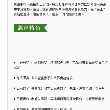
皆須取得丙級技術士證照，持證照後經教育部學力鑑定考亦可為高
中畢業資格，讓自己擁有證照的同時也具備專業能力，除了在工作
有所助益外，也能替家人、朋友…們的健康把關。
♦ 小班教學│小班制教學，增加課程互動，老師可兼顧每位學員學習
狀況
♦ 專業師資│多年豐富教學與業界實務經驗
♦ 設備齊全│專業烹飪教室設備皆齊全，視訊、冷氣空調…等皆有
♦ 示範實作│老師先示範，再換學員實際演練操作，扎實輕鬆學會
♦ 考前複習│考前加強重點複習，加深印象