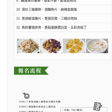
9. 鹹蛋黃炒薯條、燴素什錦、脆溜荔枝肉
10. 滑炒三椒雞柳、酒釀魚片、麻辣金銀蛋
11. 黑胡椒溜雞片、蔥燒豆腐、三椒炒肉絲
12. 馬鈴薯燒排骨、香菇蛋酥燜白菜、五彩杏菇丁