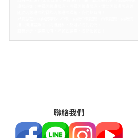
政府補助課程(彰化職訓局免費課程)，除了職訓課程外，相關的餐飲
證照班如：中餐丙級證照班、西餐丙級證照班、烘焙丙級證照班等
關於丙級證照的餐飲丙級證照課程，我們都有唷！
只要您在google搜尋彰化中餐、丙級中餐證照、西餐證照、丙級烘
焙、烘焙證照班、丙級廚師，都可以找到我們。
廚藝進步，證照加值，考餐飲證照，找彰化餐飲！
聯絡我們