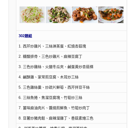
302題組
1. 西芹炒雞片、三絲淋蒸蛋、紅燒杏菇塊
2. 糖醋排骨、三色炒雞片、麻辣豆腐丁
3. 三色炒雞絲、火腿冬瓜夾、鹹蛋黃炒杏菇條
4. 鹹酥雞、家常煎豆腐、木耳炒三絲
5. 三色雞絲羹、炒疏片鮮筍、西芹拌豆干絲
6. 三絲魚捲、焦溜豆腐塊、竹筍炒三絲
7. 薑味麻油肉片、醬燒煎鮮魚、竹筍炒肉丁
8. 豆薯炒豬肉鬆、麻辣溜雞丁、香菇素燴三色