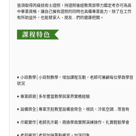
皆須取得丙級技術士證照，持證照後經教育部學力鑑定考亦可為高
中畢業資格，讓自己擁有證照的同時也具備專業能力，除了在工作
有所助益外，也能替家人、朋友…們的健康把關。
♦ 小班教學│小班制教學，增加課程互動，老師可兼顧每位學員學習
狀況
♦ 專業師資│多年豐富教學與業界實務經驗
♦ 設備齊全│專業烹飪教室設備皆齊全，視訊、冷氣空調…等皆有
♦ 示範實作│老師先示範，再換學員實際演練操作，扎實輕鬆學會
♦ 考前複習│考前加強重點複習，加深印象