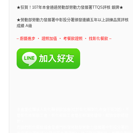
★狂賀！107年本會通過勞動部勞動力發展署TTQS評核 銀牌★
★勞動部勞動力發展署中彰投分署頒發連續五年以上訓練品質評核
成績 A級
– 廚藝進步 ‧ 證照加值 ‧ 考餐飲證照 ‧ 找彰化餐飲 –
本會是社團法人彰化縣餐飲協會(位於彰化縣彰化市安平街3號)，不
是彰化市餐飲工會，彰化餐飲工會是在辦理勞健保，和換發廚師證
照。
而我們彰化餐飲協會是專門辦理勞動部勞動力發展署中彰投分署的