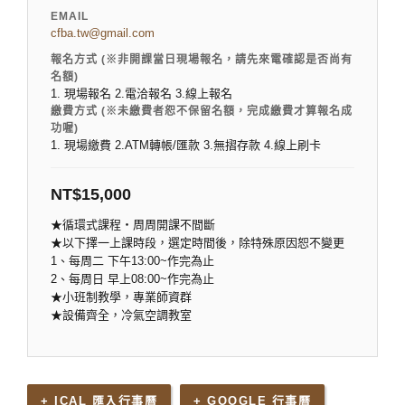
EMAIL
cfba.tw@gmail.com
報名方式 (※非開課當日現場報名，請先來電確認是否尚有
名額)
1. 現場報名 2.電洽報名 3.線上報名
繳費方式 (※未繳費者恕不保留名額，完成繳費才算報名成
功喔)
1. 現場繳費 2.ATM轉帳/匯款 3.無摺存款 4.線上刷卡
NT$
15,000
★循環式課程‧周周開課不間斷
★以下擇一上課時段，選定時間後，除特殊原因恕不變更
1、每周二 下午13:00~作完為止
2、每周日 早上08:00~作完為止
★小班制教學，專業師資群
★設備齊全，冷氣空調教室
+ ICAL 匯入行事曆
+ GOOGLE 行事曆