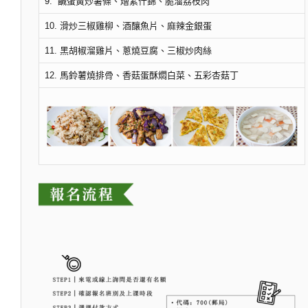
9. 鹹蛋黃炒薯條、燴素什錦、脆溜荔枝肉
10. 滑炒三椒雞柳、酒釀魚片、麻辣金銀蛋
11. 黑胡椒溜雞片、蔥燒豆腐、三椒炒肉絲
12. 馬鈴薯燒排骨、香菇蛋酥燜白菜、五彩杏菇丁