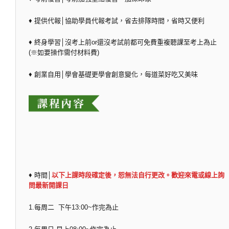
♦ 提供代報│協助學員代報考試，省去排隊時間，省時又便利
♦ 終身學習│沒考上前or還沒考試前都可免費重複聽課至考上為止
(※如要操作需付材料費)
♦ 創業自用│學會基礎更學會創意變化，每道菜好吃又美味
♦ 時間│
以下上課時段確定後，恕無法自行更改。歡迎來電或線上詢
問最新開課日
1.每周二 下午13:00~作完為止