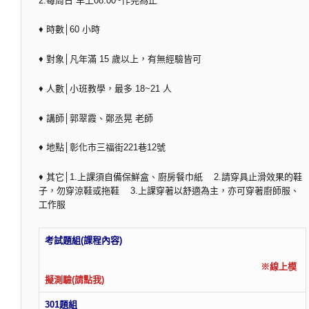
2.每周日 早上08:00~作完為止
♦ 時數│60 小時
♦ 對象│凡年滿 15 歲以上，有無經驗皆可
♦ 人數│小班教學，最多 18~21 人
♦ 講師│郭翠霞、鄭丞晃 老師
♦ 地點│彰化市三福街221巷12號
♦ 其它│1.上課須自備保鮮盒、廚房餐巾紙 2.請穿具止滑效果的鞋
子，勿穿涼鞋或拖鞋 3.上課穿著以舒適為主，亦可穿著廚師服、
工作服
考試題組(課程內容)
※線上模
擬測驗(請點我)
301題組