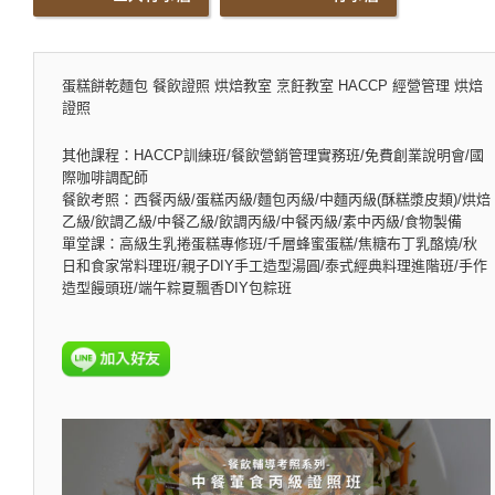
蛋糕餅乾麵包 餐飲證照 烘焙教室 烹飪教室 HACCP 經營管理 烘焙
證照
其他課程：HACCP訓練班/餐飲營銷管理實務班/免費創業說明會/國
際咖啡調配師
餐飲考照：西餐丙級/蛋糕丙級/麵包丙級/中麵丙級(酥糕漿皮類)/烘焙
乙級/飲調乙級/中餐乙級/飲調丙級/中餐丙級/素中丙級/食物製備
單堂課：高級生乳捲蛋糕專修班/千層蜂蜜蛋糕/焦糖布丁乳酪燒/秋
日和食家常料理班/親子DIY手工造型湯圓/泰式經典料理進階班/手作
造型饅頭班/端午粽夏飄香DIY包粽班