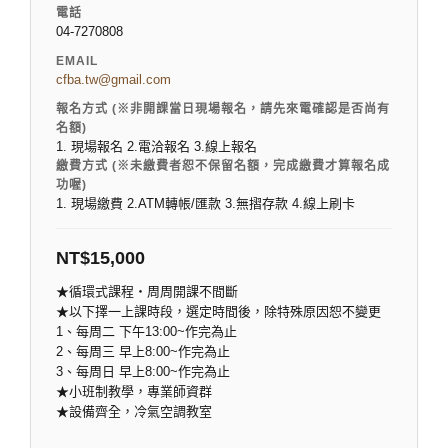
電話
04-7270808
EMAIL
cfba.tw@gmail.com
報名方式 (※非開課當日現場報名，請先來電確認是否尚有
名額)
1. 現場報名 2.電洽報名 3.線上報名
繳費方式 (※未繳費者恕不保留名額，完成繳費才算報名成
功喔)
1. 現場繳費 2.ATM轉帳/匯款 3.無摺存款 4.線上刷卡
NT$
15,000
★循環式課程‧周周開課不間斷
★以下擇一上課時段，選定時間後，除特殊原因恕不變更
1、每周二 下午13:00~作完為止
2、每周三 早上8:00~作完為止
3、每周日 早上8:00~作完為止
★小班制教學，專業師資群
★設備齊全，冷氣空調教室