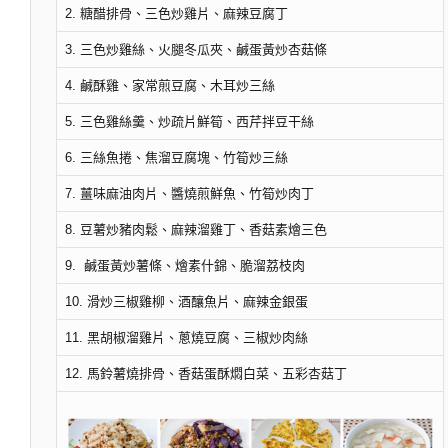
2. 糖醋排骨、三色炒雞片、麻辣豆腐丁
3. 三色炒雞絲、火腿冬瓜夾、鹹蛋黃炒杏菇條
4. 鹹酥雞、家常煎豆腐、木耳炒三絲
5. 三色雞絲羹、炒疏片鮮筍、西芹拌豆干絲
6. 三絲魚捲、焦溜豆腐塊、竹筍炒三絲
7. 薑味麻油肉片、醬燒煎鮮魚、竹筍炒肉丁
8. 豆薯炒豬肉鬆、麻辣溜雞丁、香菇素燴三色
9. 鹹蛋黃炒薯條、燴素什錦、脆溜荔枝肉
10. 滑炒三椒雞柳、酒釀魚片、麻辣金銀蛋
11. 黑胡椒溜雞片、蔥燒豆腐、三椒炒肉絲
12. 馬鈴薯燒排骨、香菇蛋酥燜白菜、五彩杏菇丁