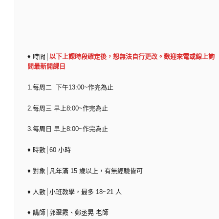
♦ 時間│
以下上課時段確定後，恕無法自行更改。歡迎來電或線上詢
問最新開課日
1.每周二 下午13:00~作完為止
2.每周三 早上8:00~作完為止
3.每周日 早上8:00~作完為止
♦ 時數│60 小時
♦ 對象│凡年滿 15 歲以上，有無經驗皆可
♦ 人數│小班教學，最多 18~21 人
♦ 講師│郭翠霞、鄭丞晃 老師