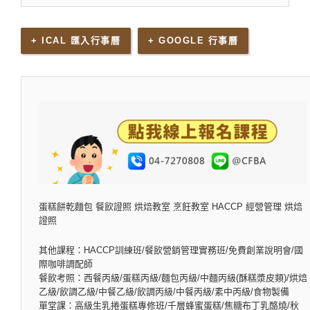
+ ICAL 匯入行事曆
+ GOOGLE 行事曆
蛋糕餅乾麵包 餐飲證照 烘焙教室 烹飪教室 HACCP 經營管理 烘焙
證照
其他課程：HACCP訓練班/餐飲營銷管理實務班/免費創業說明會/國
際咖啡調配師
餐飲考照：西餐丙級/蛋糕丙級/麵包丙級/中麵丙級(酥糕漿皮類)/烘焙
乙級/飲調乙級/中餐乙級/飲調丙級/中餐丙級/素中丙級/食物製備
單堂課：高級生乳捲蛋糕專修班/千層蜂蜜蛋糕/焦糖布丁乳酪燒/秋