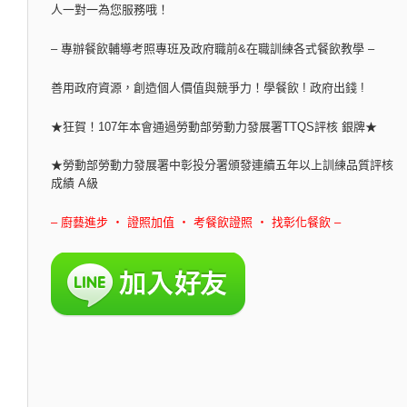
人一對一為您服務哦！
– 專辦餐飲輔導考照專班及政府職前&在職訓練各式餐飲教學 –
善用政府資源，創造個人價值與競爭力！學餐飲 ! 政府出錢 !
★狂賀！107年本會通過勞動部勞動力發展署TTQS評核 銀牌★
★勞動部勞動力發展署中彰投分署頒發連續五年以上訓練品質評核
成績 A級
– 廚藝進步 ‧ 證照加值 ‧ 考餐飲證照 ‧ 找彰化餐飲 –