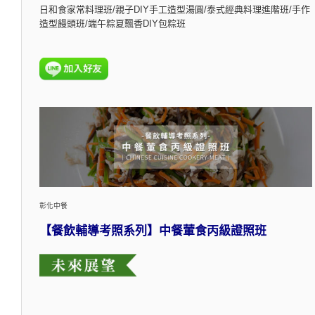
日和食家常料理班/親子DIY手工造型湯圓/泰式經典料理進階班/手作
造型饅頭班/端午粽夏飄香DIY包粽班
彰化中餐
【餐飲輔導考照系列】中餐葷食丙級證照班