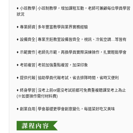
♦ 小班教學│小班制教學，增加課程互動，老師可兼顧每位學員學習
狀況
♦ 專業師資│多年豐富教學與業界實務經驗
♦ 設備齊全│專業烹飪教室設備皆齊全，視訊、冷氣空調…等皆有
♦ 示範實作│老師先示範，再換學員實際演練操作，扎實輕鬆學會
♦ 考前複習│考前加強重點複習，加深印象
♦ 提供代報│協助學員代報考試，省去排隊時間，省時又便利
♦ 終身學習│沒考上前or還沒考試前都可免費重複聽課至考上為止
(※如要操作需付材料費)
♦ 創業自用│學會基礎更學會創意變化，每道菜好吃又美味