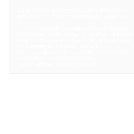
本會是社團法人彰化縣餐飲協會(位於彰化縣彰化市安平街3號)，不
是彰化市餐飲工會，彰化餐飲工會是在辦理勞健保，和換發廚師證
照。
而我們彰化餐飲協會是專門辦理勞動部勞動力發展署中彰投分署的
政府補助課程(彰化職訓局免費課程)，除了職訓課程外，相關的餐飲
證照班如：中餐丙級證照班、西餐丙級證照班、烘焙丙級證照班等
關於丙級證照的餐飲丙級證照課程，我們都有唷！
只要您在google搜尋彰化中餐、丙級中餐證照、西餐證照、丙級烘
焙、烘焙證照班、丙級廚師，都可以找到我們。
廚藝進步，證照加值，考餐飲證照，找彰化餐飲！