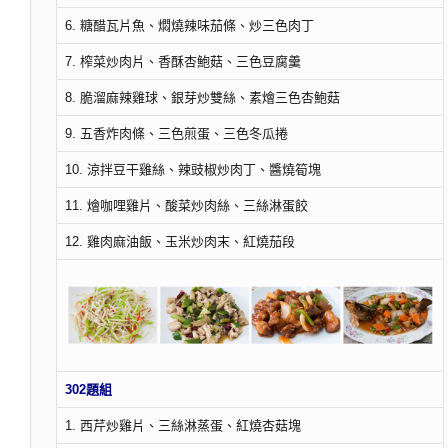
6. 糖醋瓦片魚、燜燒辣味茄條、炒三色肉丁
7. 榨菜炒肉片、香酥杏鮑菇、三色豆腐羹
8. 脆溜麻辣雞球、銀芽炒雙絲、素燴三色杏鮑菇
9. 五香炸肉條、三色煎蛋、三色冬瓜捲
10. 涼拌豆干雞絲、辣豉椒炒肉丁、醬燒筍塊
11. 燴咖哩雞片、酸菜炒肉絲、三絲淋蛋餃
12. 雞肉麻油飯、玉米炒肉末、紅燒茄段
302題組
1. 西芹炒雞片、三絲淋蒸蛋、紅燒杏菇塊