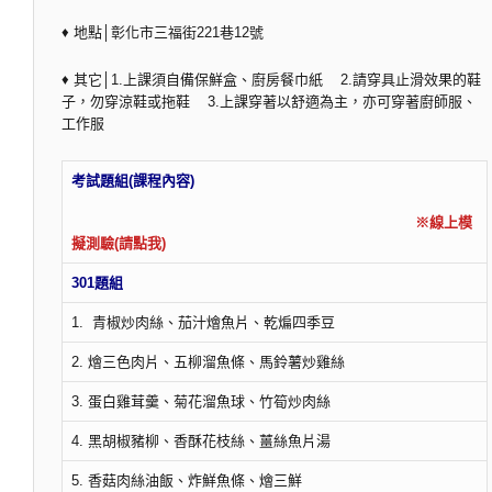
♦ 地點│彰化市三福街221巷12號
♦ 其它│1.上課須自備保鮮盒、廚房餐巾紙 2.請穿具止滑效果的鞋
子，勿穿涼鞋或拖鞋 3.上課穿著以舒適為主，亦可穿著廚師服、
工作服
考試題組(課程內容)
※線上模
擬測驗(請點我)
301題組
1. 青椒炒肉絲、茄汁燴魚片、乾煸四季豆
2. 燴三色肉片、五柳溜魚條、馬鈴薯炒雞絲
3. 蛋白雞茸羹、菊花溜魚球、竹筍炒肉絲
4. 黑胡椒豬柳、香酥花枝絲、薑絲魚片湯
5. 香菇肉絲油飯、炸鮮魚條、燴三鮮