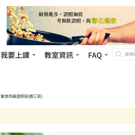
我要上課
教室資訊
FAQ
餐葷食丙級證照班(週三班)