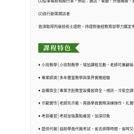
(1)從事餐飲相關行業，例如：飯店、餐廳、外燴團膳、
(2)自行創業開店者
皆須取得丙級技術士證照，持證照後經教育部學力鑑定
♦ 小班教學│小班制教學，增加課程互動，老師可兼顧
♦ 專業師資│多年豐富教學與業界實務經驗
♦ 設備齊全│專業烹飪教室設備皆齊全，視訊、冷氣空
♦ 示範實作│老師先示範，再換學員實際演練操作，扎
♦ 考前複習│考前加強重點複習，加深印象
♦ 提供代報│協助學員代報考試，省去排隊時間，省時又