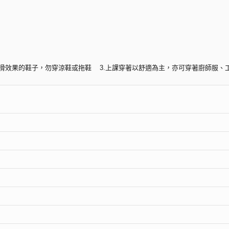
具止滑效果的鞋子，勿穿涼鞋或拖鞋 3.上課穿著以舒適為主，亦可穿著廚師服、
題組(課程