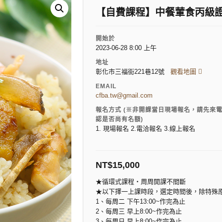
【自費課程】中餐葷食丙級證
開始於
2023-06-28 8:00 上午
地址
彰化市三福街221巷12號
觀看地圖
EMAIL
cfba.tw@gmail.com
報名方式 (※非開課當日現場報名，請先來
認是否尚有名額)
1. 現場報名 2.電洽報名 3.線上報名
NT$
15,000
★循環式課程‧周周開課不間斷
★以下擇一上課時段，選定時間後，除特殊
1、每周二 下午13:00~作完為止
2、每周三 早上8:00~作完為止
3、每周日 早上8:00~作完為止