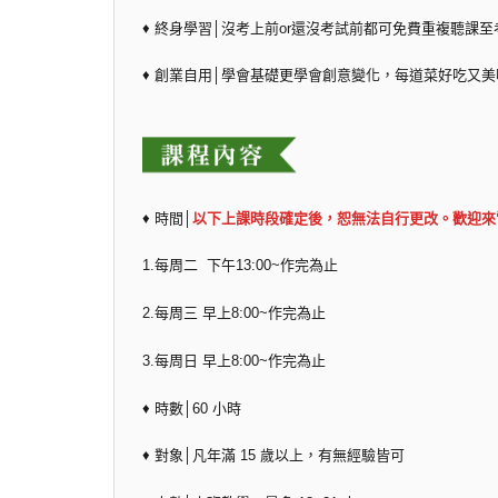
♦ 終身學習│沒考上前or還沒考試前都可免費重複聽課至
♦ 創業自用│學會基礎更學會創意變化，每道菜好吃又美
♦ 時間│
以下上課時段確定後，恕無法自行更改。歡迎來
1.每周二 下午13:00~作完為止
2.每周三 早上8:00~作完為止
3.每周日 早上8:00~作完為止
♦ 時數│60 小時
♦ 對象│凡年滿 15 歲以上，有無經驗皆可