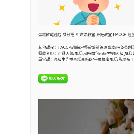
蛋糕餅乾麵包 餐飲證照 烘焙教室 烹飪教室 HACCP 經
其他課程：HACCP訓練班/餐飲營銷管理實務班/免費創
餐飲考照：西餐丙級/蛋糕丙級/麵包丙級/中麵丙級(酥糕漿
單堂課：高級生乳捲蛋糕專修班/千層蜂蜜蛋糕/焦糖布丁乳