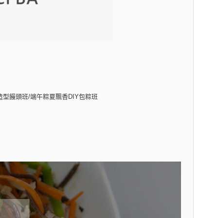
造型饅頭班/端午粽夏飄香DIY包粽班