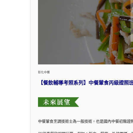
彰化中餐
【餐飲輔導考照系列】中餐葷食丙級證照
中餐葷食烹調技術士為一般技術，也是國內中餐初階證