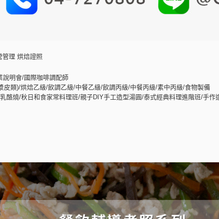
營管理 烘焙證照
業說明會/國際咖啡調配師
皮類)/烘焙乙級/飲調乙級/中餐乙級/飲調丙級/中餐丙級/素中丙級/食物製備
酪燒/秋日和食家常料理班/親子DIY手工造型湯圓/泰式經典料理進階班/手作