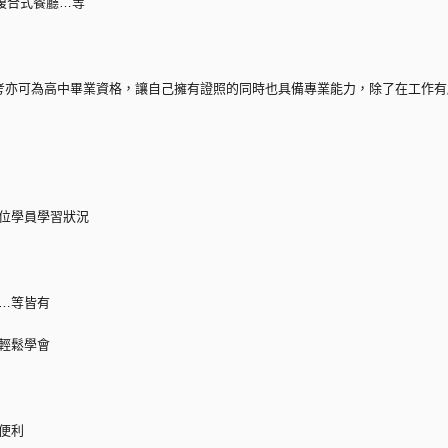
複合式餐廳…等
考亦可為高中畢業資格，讓自己擁有證照的同時也具備專業能力，除了在工作有
每位學員學習狀況
調…等皆有
實輕鬆學會
便利