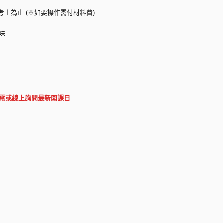
考上為止 (※如要操作需付材料費)
味
電或線上詢問最新開課日