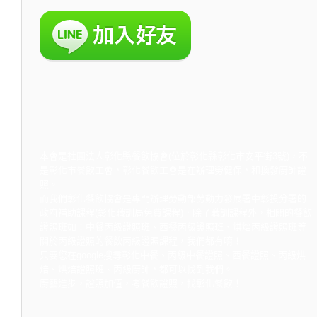
本會是社團法人彰化縣餐飲協會(位於彰化縣彰化市安平街3號)，不
是彰化市餐飲工會，彰化餐飲工會是在辦理勞健保，和換發廚師證
照。
而我們彰化餐飲協會是專門辦理勞動部勞動力發展署中彰投分署的
政府補助課程(彰化職訓局免費課程)，除了職訓課程外，相關的餐飲
證照班如：中餐丙級證照班、西餐丙級證照班、烘焙丙級證照班等
關於丙級證照的餐飲丙級證照課程，我們都有唷！
只要您在google搜尋彰化中餐、丙級中餐證照、西餐證照、丙級烘
焙、烘焙證照班、丙級廚師，都可以找到我們。
廚藝進步，證照加值，考餐飲證照，找彰化餐飲！