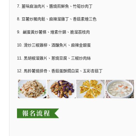
7. 薑味麻油肉片、醬燒煎鮮魚、竹筍炒肉丁
8. 豆薯炒豬肉鬆、麻辣溜雞丁、香菇素燴三色
9. 鹹蛋黃炒薯條、燴素什錦、脆溜荔枝肉
10. 滑炒三椒雞柳、酒釀魚片、麻辣金銀蛋
11. 黑胡椒溜雞片、蔥燒豆腐、三椒炒肉絲
12. 馬鈴薯燒排骨、香菇蛋酥燜白菜、五彩杏菇丁