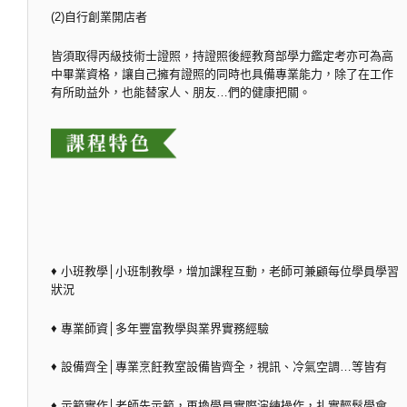
(2)自行創業開店者
皆須取得丙級技術士證照，持證照後經教育部學力鑑定考亦可為高
中畢業資格，讓自己擁有證照的同時也具備專業能力，除了在工作
有所助益外，也能替家人、朋友…們的健康把關。
♦ 小班教學│小班制教學，增加課程互動，老師可兼顧每位學員學習
狀況
♦ 專業師資│多年豐富教學與業界實務經驗
♦ 設備齊全│專業烹飪教室設備皆齊全，視訊、冷氣空調…等皆有
♦ 示範實作│老師先示範，再換學員實際演練操作，扎實輕鬆學會