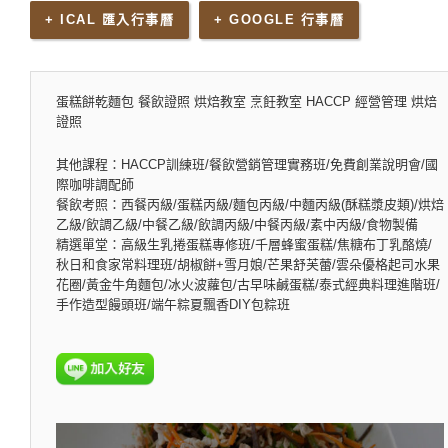
+ ICAL 匯入行事曆
+ GOOGLE 行事曆
蛋糕餅乾麵包 餐飲證照 烘焙教室 烹飪教室 HACCP 經營管理 烘焙
證照
其他課程：HACCP訓練班/餐飲營銷管理實務班/免費創業說明會/國
際咖啡調配師
餐飲考照：西餐丙級/蛋糕丙級/麵包丙級/中麵丙級(酥糕漿皮類)/烘焙
乙級/飲調乙級/中餐乙級/飲調丙級/中餐丙級/素中丙級/食物製備
精選單堂：高級生乳捲蛋糕專修班/千層蜂蜜蛋糕/焦糖布丁乳酪燒/
秋日和食家常料理班/胡椒餅+雪月娘/芒果舒芙蕾/雲朵優格起司水果
花圈/黃金牛角麵包/冰火波蘿包/古早味鹹蛋糕/泰式經典料理進階班/
手作造型饅頭班/端午粽夏飄香DIY包粽班