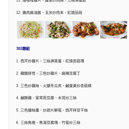
11. 燴咖哩雞片、酸菜炒肉絲、三絲淋蛋餃
12. 雞肉麻油飯、玉米炒肉末、紅燒茄段
302題組
1. 西芹炒雞片、三絲淋蒸蛋、紅燒杏菇塊
2. 糖醋排骨、三色炒雞片、麻辣豆腐丁
3. 三色炒雞絲、火腿冬瓜夾、鹹蛋黃炒杏菇條
4. 鹹酥雞、家常煎豆腐、木耳炒三絲
5. 三色雞絲羹、炒疏片鮮筍、西芹拌豆干絲
6. 三絲魚捲、焦溜豆腐塊、竹筍炒三絲