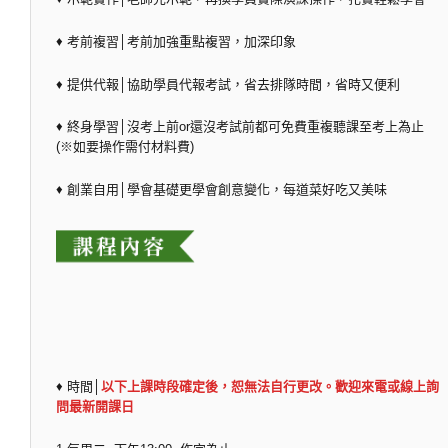
♦ 考前複習│考前加強重點複習，加深印象
♦ 提供代報│協助學員代報考試，省去排隊時間，省時又便利
♦ 終身學習│沒考上前or還沒考試前都可免費重複聽課至考上為止
(※如要操作需付材料費)
♦ 創業自用│學會基礎更學會創意變化，每道菜好吃又美味
♦ 時間│
以下上課時段確定後，恕無法自行更改。歡迎來電或線上詢
問最新開課日