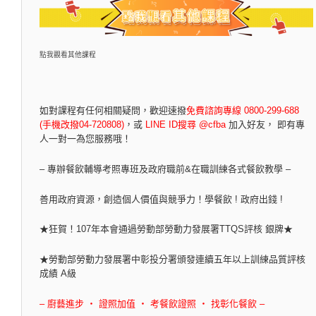
點我觀看其他課程
如對課程有任何相關疑問，
歡迎速撥
免費諮詢專線 0800-299-688
(手機改撥04-720808)
，
或
LINE ID搜尋 @cfba
加入好友， 即有專
人一對一為您服務哦！
– 專辦餐飲輔導考照專班及政府職前&在職訓練各式餐飲教學 –
善用政府資源，創造個人價值與競爭力！學餐飲 ! 政府出錢 !
★狂賀！107年本會通過勞動部勞動力發展署TTQS評核 銀牌★
★勞動部勞動力發展署中彰投分署頒發連續五年以上訓練品質評核
成績 A級
– 廚藝進步 ‧ 證照加值 ‧ 考餐飲證照 ‧ 找彰化餐飲 –