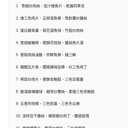
1. 青椒炒肉絲、茄汁燴魚片、乾煸四季豆
2. 燴三色肉片、五柳溜魚條、馬鈴薯炒雞絲
3. 蛋白雞茸羹、菊花溜魚球、竹筍炒肉絲
4. 黑胡椒豬柳、香酥花枝絲、薑絲魚片湯
5. 香菇肉絲油飯、炸鮮魚條、燴三鮮
6. 糖醋瓦片魚、燜燒辣味茄條、炒三色肉丁
7. 榨菜炒肉片、香酥杏鮑菇、三色豆腐羹
8. 脆溜麻辣雞球、銀芽炒雙絲、素燴三色杏鮑菇
9. 五香炸肉條、三色煎蛋、三色冬瓜捲
10. 涼拌豆干雞絲、辣豉椒炒肉丁、醬燒筍塊