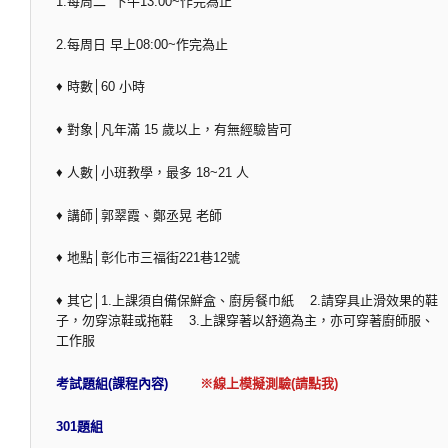
1.每周二 下午13:00~作完為止
2.每周日 早上08:00~作完為止
♦ 時數│60 小時
♦ 對象│凡年滿 15 歲以上，有無經驗皆可
♦ 人數│小班教學，最多 18~21 人
♦ 講師│郭翠霞、鄭丞晃 老師
♦ 地點│彰化市三福街221巷12號
♦ 其它│1.上課須自備保鮮盒、廚房餐巾紙 2.請穿具止滑效果的鞋
子，勿穿涼鞋或拖鞋 3.上課穿著以舒適為主，亦可穿著廚師服、
工作服
考試題組(課程內容)
※線上模擬測驗(請點我)
301題組