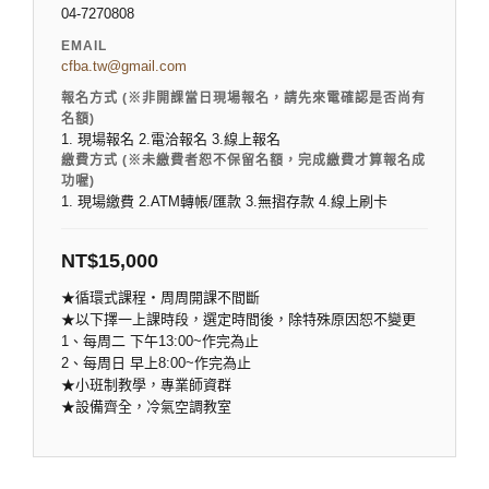
04-7270808
EMAIL
cfba.tw@gmail.com
報名方式 (※非開課當日現場報名，請先來電確認是否尚有
名額)
1. 現場報名 2.電洽報名 3.線上報名
繳費方式 (※未繳費者恕不保留名額，完成繳費才算報名成
功喔)
1. 現場繳費 2.ATM轉帳/匯款 3.無摺存款 4.線上刷卡
NT$
15,000
★循環式課程‧周周開課不間斷
★以下擇一上課時段，選定時間後，除特殊原因恕不變更
1、每周二 下午13:00~作完為止
2、每周日 早上8:00~作完為止
★小班制教學，專業師資群
★設備齊全，冷氣空調教室