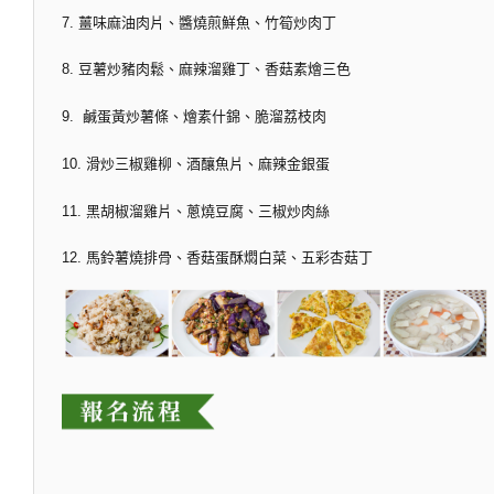
7. 薑味麻油肉片、醬燒煎鮮魚、竹筍炒肉丁
8. 豆薯炒豬肉鬆、麻辣溜雞丁、香菇素燴三色
9. 鹹蛋黃炒薯條、燴素什錦、脆溜荔枝肉
10. 滑炒三椒雞柳、酒釀魚片、麻辣金銀蛋
11. 黑胡椒溜雞片、蔥燒豆腐、三椒炒肉絲
12. 馬鈴薯燒排骨、香菇蛋酥燜白菜、五彩杏菇丁