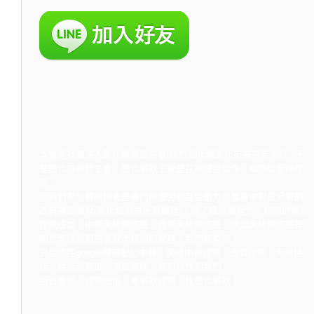
本會是社團法人彰化縣餐飲協會(位於彰化縣彰化市安平街3號)，不
是彰化市餐飲工會，彰化餐飲工會是在辦理勞健保，和換發廚師證
照。
而我們彰化餐飲協會是專門辦理勞動部勞動力發展署中彰投分署的
政府補助課程(彰化職訓局免費課程)，除了職訓課程外，相關的餐飲
證照班如：中餐丙級證照班、西餐丙級證照班、烘焙丙級證照班等
關於丙級證照的餐飲丙級證照課程，我們都有唷！
只要您在google搜尋彰化中餐、丙級中餐證照、西餐證照、丙級烘
焙、烘焙證照班、丙級廚師，都可以找到我們。
廚藝進步，證照加值，考餐飲證照，找彰化餐飲！