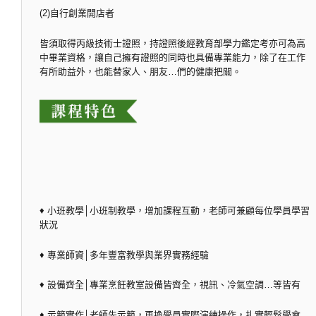
(2)自行創業開店者
皆須取得丙級技術士證照，持證照後經教育部學力鑑定考亦可為高
中畢業資格，讓自己擁有證照的同時也具備專業能力，除了在工作
有所助益外，也能替家人、朋友…們的健康把關。
♦ 小班教學│小班制教學，增加課程互動，老師可兼顧每位學員學習
狀況
♦ 專業師資│多年豐富教學與業界實務經驗
♦ 設備齊全│專業烹飪教室設備皆齊全，視訊、冷氣空調…等皆有
♦ 示範實作│老師先示範，再換學員實際演練操作，扎實輕鬆學會