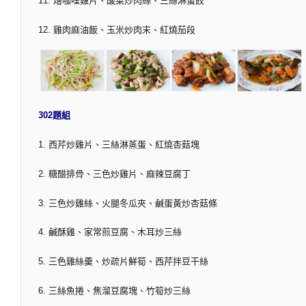
11. 燴咖哩雞片、酸菜炒肉絲、三絲淋蛋餃
12. 雞肉麻油飯、玉米炒肉末、紅燒茄段
302題組
1. 西芹炒雞片、三絲淋蒸蛋、紅燒杏菇塊
2. 糖醋排骨、三色炒雞片、麻辣豆腐丁
3. 三色炒雞絲、火腿冬瓜夾、鹹蛋黃炒杏菇條
4. 鹹酥雞、家常煎豆腐、木耳炒三絲
5. 三色雞絲羹、炒疏片鮮筍、西芹拌豆干絲
6. 三絲魚捲、焦溜豆腐塊、竹筍炒三絲