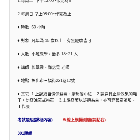
1.每周二 下午13:00~作完為止
2.每周日 早上08:00~作完為止
♦ 時數│60 小時
♦ 對象│凡年滿 15 歲以上，有無經驗皆可
♦ 人數│小班教學，最多 18~21 人
♦ 講師│郭翠霞、鄭丞晃 老師
♦ 地點│彰化市三福街221巷12號
♦ 其它│1.上課須自備保鮮盒、廚房餐巾紙 2.請穿具止滑效果的鞋
子，勿穿涼鞋或拖鞋 3.上課穿著以舒適為主，亦可穿著廚師服、
工作服
考試題組(課程內容)
※線上模擬測驗(請點我)
301題組