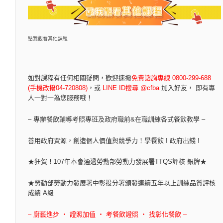
點我觀看其他課程
如對課程有任何相關疑問，
歡迎速撥
免費諮詢專線 0800-299-688
(手機改撥04-720808)
，
或
LINE ID搜尋 @cfba
加入好友， 即有專
人一對一為您服務哦！
– 專辦餐飲輔導考照專班及政府職前&在職訓練各式餐飲教學 –
善用政府資源，創造個人價值與競爭力！學餐飲 ! 政府出錢 !
★狂賀！107年本會通過勞動部勞動力發展署TTQS評核 銀牌★
★勞動部勞動力發展署中彰投分署頒發連續五年以上訓練品質評核
成績 A級
– 廚藝進步 ‧ 證照加值 ‧ 考餐飲證照 ‧ 找彰化餐飲 –