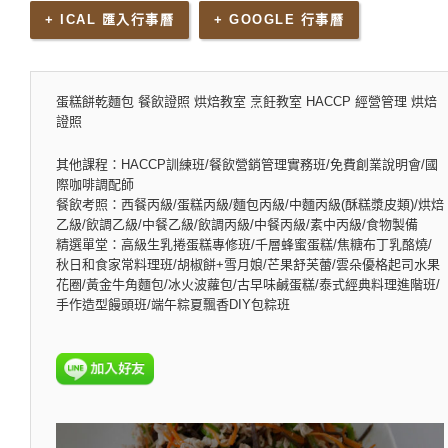
+ ICAL 匯入行事曆
+ GOOGLE 行事曆
蛋糕餅乾麵包 餐飲證照 烘焙教室 烹飪教室 HACCP 經營管理 烘焙
證照
其他課程：HACCP訓練班/餐飲營銷管理實務班/免費創業說明會/國
際咖啡調配師
餐飲考照：西餐丙級/蛋糕丙級/麵包丙級/中麵丙級(酥糕漿皮類)/烘焙
乙級/飲調乙級/中餐乙級/飲調丙級/中餐丙級/素中丙級/食物製備
精選單堂：高級生乳捲蛋糕專修班/千層蜂蜜蛋糕/焦糖布丁乳酪燒/
秋日和食家常料理班/胡椒餅+雪月娘/芒果舒芙蕾/雲朵優格起司水果
花圈/黃金牛角麵包/冰火波蘿包/古早味鹹蛋糕/泰式經典料理進階班/
手作造型饅頭班/端午粽夏飄香DIY包粽班