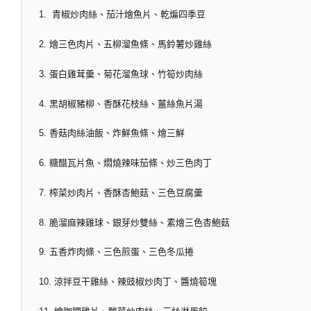
1. 青椒炒肉絲、茄汁燴魚片、乾煸四季豆
2. 燴三色肉片、五柳溜魚條、馬鈴薯炒雞絲
3. 蛋白雞茸羹、菊花溜魚球、竹筍炒肉絲
4. 黑胡椒豬柳、香酥花枝絲、薑絲魚片湯
5. 香菇肉絲油飯、炸鮮魚條、燴三鮮
6. 糖醋瓦片魚、燜燒辣味茄條、炒三色肉丁
7. 榨菜炒肉片、香酥杏鮑菇、三色豆腐羹
8. 脆溜麻辣雞球、銀芽炒雙絲、素燴三色杏鮑菇
9. 五香炸肉條、三色煎蛋、三色冬瓜捲
10. 涼拌豆干雞絲、辣豉椒炒肉丁、醬燒筍塊