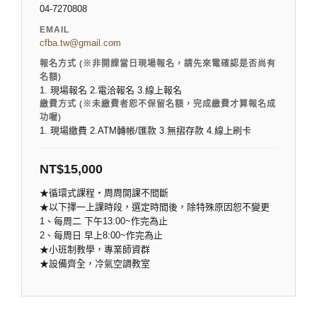
04-7270808
EMAIL
cfba.tw@gmail.com
報名方式 (※非開課當日現場報名，請先來電確認是否尚有
名額)
1. 現場報名 2.電洽報名 3.線上報名
繳費方式 (※未繳費者恕不保留名額，完成繳費才算報名成
功喔)
1. 現場繳費 2.ATM轉帳/匯款 3.無摺存款 4.線上刷卡
NT$
15,000
★循環式課程‧周周開課不間斷
★以下擇一上課時段，選定時間後，除特殊原因恕不變更
1、每周二 下午13:00~作完為止
2、每周日 早上8:00~作完為止
★小班制教學，專業師資群
★設備齊全，冷氣空調教室