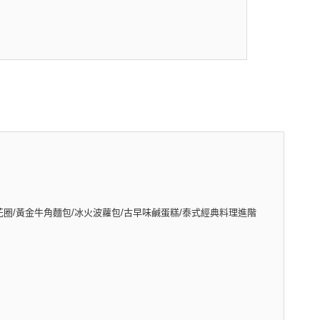
圈/黃金牛角麵包/冰火波蘿包/古早味鹹蛋糕/泰式經典料理進階