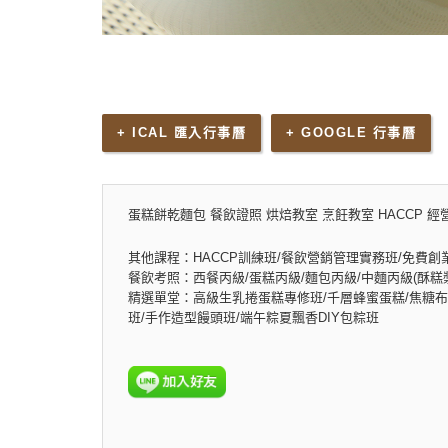
+ ICAL 匯入行事曆
+ GOOGLE 行事曆
蛋糕餅乾麵包 餐飲證照 烘焙教室 烹飪教室 HACCP 經
其他課程：HACCP訓練班/餐飲營銷管理實務班/免費創
餐飲考照：西餐丙級/蛋糕丙級/麵包丙級/中麵丙級(酥糕漿
精選單堂：高級生乳捲蛋糕專修班/千層蜂蜜蛋糕/焦糖布
班/手作造型饅頭班/端午粽夏飄香DIY包粽班