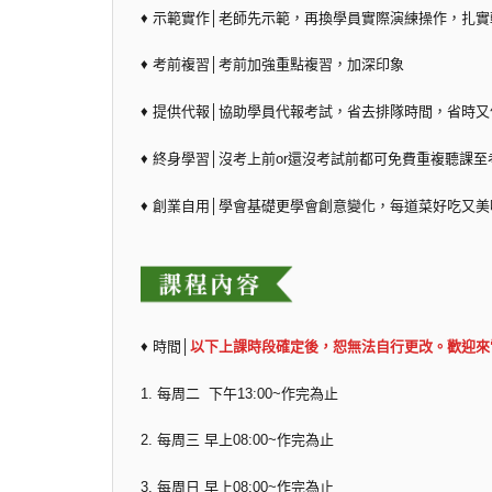
♦ 示範實作│老師先示範，再換學員實際演練操作，扎
♦ 考前複習│考前加強重點複習，加深印象
♦ 提供代報│協助學員代報考試，省去排隊時間，省時又
♦ 終身學習│沒考上前or還沒考試前都可免費重複聽課至
♦ 創業自用│學會基礎更學會創意變化，每道菜好吃又美
♦ 時間│
以下上課時段確定後，恕無法自行更改。歡迎來
1. 每周二 下午13:00~作完為止
2. 每周三 早上08:00~作完為止
3. 每周日 早上08:00~作完為止