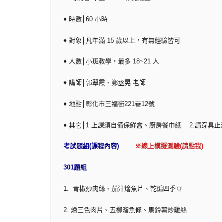
♦ 時數│60 小時
♦ 對象│凡年滿 15 歲以上，有無經驗皆可
♦ 人數│小班教學，最多 18~21 人
♦ 講師│郭翠霞、鄭丞晃 老師
♦ 地點│彰化市三福街221巷12號
♦ 其它│1.上課須自備保鮮盒、廚房餐巾紙 2.請穿
考試題組(課程內容)
※線上模擬測驗(請點我)
301題組
1. 青椒炒肉絲、茄汁燴魚片、乾煸四季豆
2. 燴三色肉片、五柳溜魚條、馬鈴薯炒雞絲