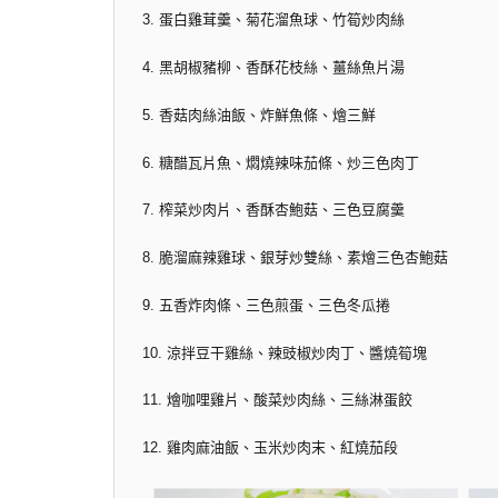
3. 蛋白雞茸羹、菊花溜魚球、竹筍炒肉絲
4. 黑胡椒豬柳、香酥花枝絲、薑絲魚片湯
5. 香菇肉絲油飯、炸鮮魚條、燴三鮮
6. 糖醋瓦片魚、燜燒辣味茄條、炒三色肉丁
7. 榨菜炒肉片、香酥杏鮑菇、三色豆腐羹
8. 脆溜麻辣雞球、銀芽炒雙絲、素燴三色杏鮑菇
9. 五香炸肉條、三色煎蛋、三色冬瓜捲
10. 涼拌豆干雞絲、辣豉椒炒肉丁、醬燒筍塊
11. 燴咖哩雞片、酸菜炒肉絲、三絲淋蛋餃
12. 雞肉麻油飯、玉米炒肉末、紅燒茄段