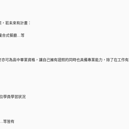
照，若未來有計畫：
複合式餐廳…等
考亦可為高中畢業資格，讓自己擁有證照的同時也具備專業能力，除了在工作有
每位學員學習狀況
調…等皆有