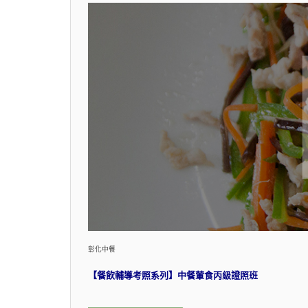
彰化中餐
【餐飲輔導考照系列】中餐葷食丙級證照班