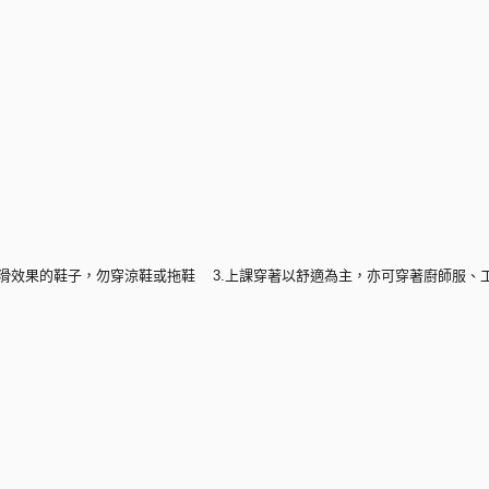
具止滑效果的鞋子，勿穿涼鞋或拖鞋 3.上課穿著以舒適為主，亦可穿著廚師服、