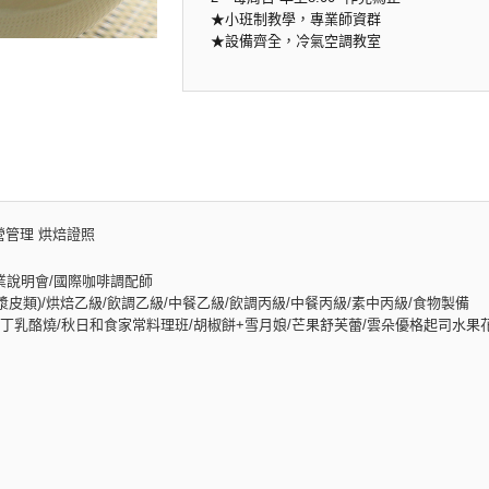
★小班制教學，專業師資群
★設備齊全，冷氣空調教室
營管理 烘焙證照
業說明會/國際咖啡調配師
皮類)/烘焙乙級/飲調乙級/中餐乙級/飲調丙級/中餐丙級/素中丙級/食物製備
丁乳酪燒/秋日和食家常料理班/胡椒餅+雪月娘/芒果舒芙蕾/雲朵優格起司水果花