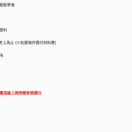
實輕鬆學會
便利
考上為止 (※如要操作需付材料費)
味
電或線上詢問最新開課日