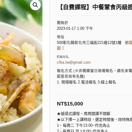
【自費課程】中餐葷食丙級證
開始於
2023-01-17 1:00 下午
地址
500彰化縣彰化市三福街221巷12號1樓
觀
圖
EMAIL
cfba.tw@gmail.com
報名方式 (※非開課當日現場報名，請先來
認是否尚有名額)
1. 現場報名 2.電洽報名 3.線上報名
NT$
15,000
★循環式課程‧周周開課不間斷
★以下擇一上課時段，選定時間後，除特殊
1、每周二 下午13:00~作完為止
2、每周日 早上8:00~作完為止