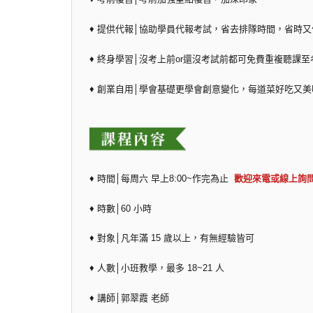
♦ 提供代報│協助學員代報考試，省去排隊時間，省時又
♦ 終身學習│沒考上前or還沒考試前都可免費重複聽課至
♦ 創業自用│學會基礎更學會創意變化，每道菜好吃又美
♦ 時間│每周六 早上8:00~作完為止
歡迎來電或線上詢
♦ 時數│60 小時
♦ 對象│凡年滿 15 歲以上，有無經驗皆可
♦ 人數│小班教學，最多 18~21 人
♦ 講師│郭翠霞 老師