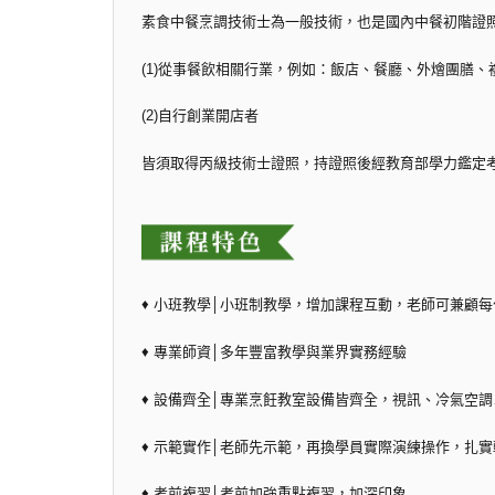
素食中餐烹調技術士為一般技術，也是國內中餐初階證
(1)從事餐飲相關行業，例如：飯店、餐廳、外燴團膳、
(2)自行創業開店者
皆須取得丙級技術士證照，持證照後經教育部學力鑑定
♦ 小班教學│小班制教學，增加課程互動，老師可兼顧
♦ 專業師資│多年豐富教學與業界實務經驗
♦ 設備齊全│專業烹飪教室設備皆齊全，視訊、冷氣空
♦ 示範實作│老師先示範，再換學員實際演練操作，扎
♦ 考前複習│考前加強重點複習，加深印象