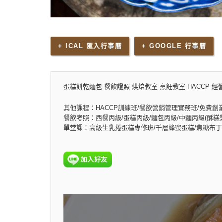
+ ICAL 匯入行事曆
+ GOOGLE 行事曆
蛋糕餅乾麵包 餐飲證照 烘焙教室 烹飪教室 HACCP 經
其他課程：HACCP訓練班/餐飲營銷管理實務班/免費創
餐飲考照：西餐丙級/蛋糕丙級/麵包丙級/中麵丙級(酥糕漿
單堂課：高級生乳捲蛋糕專修班/千層蜂蜜蛋糕/焦糖布丁乳