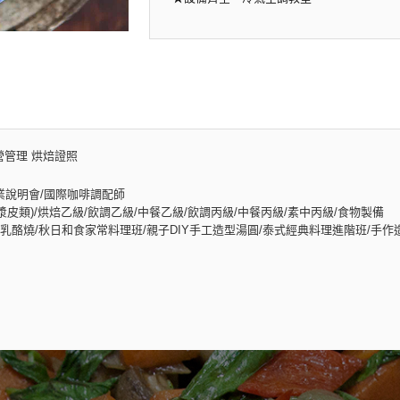
營管理 烘焙證照
業說明會/國際咖啡調配師
皮類)/烘焙乙級/飲調乙級/中餐乙級/飲調丙級/中餐丙級/素中丙級/食物製備
酪燒/秋日和食家常料理班/親子DIY手工造型湯圓/泰式經典料理進階班/手作