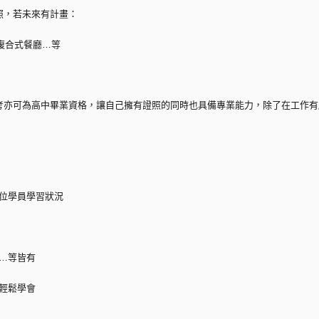
照，若未來有計畫：
複合式餐廳…等
考亦可為高中畢業資格，讓自己擁有證照的同時也具備專業能力，除了在工作有
每位學員學習狀況
調…等皆有
實輕鬆學會