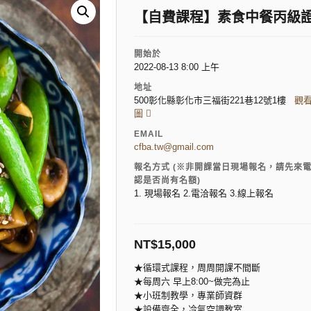
【自費課程】素食中餐丙級證
開始於
2022-08-13 8:00 上午
地址
500彰化縣彰化市三福街221巷12號1樓
觀
圖
EMAIL
cfba.tw@gmail.com
報名方式 (※非開課當日現場報名，請先來
認是否尚有名額)
1. 現場報名 2.電洽報名 3.線上報名
NT$
15,000
★循環式課程，周周開課不間斷
★每周六 早上8:00~做完為止
★小班制教學，專業師資群
★設備齊全，冷氣空調教室