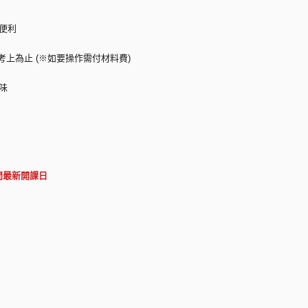
便利
考上為止 (※如要操作需付材料費)
味
問最新開課日