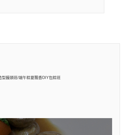
造型饅頭班/端午粽夏飄香DIY包粽班