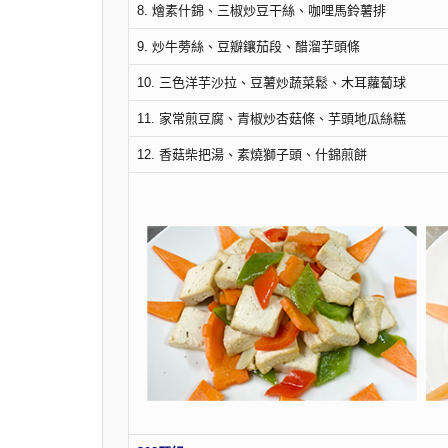
8. 燴素什錦、三椒炒豆干絲、咖哩馬鈴薯排
9. 炒牛蒡絲、豆瓣鑲茄段、醋溜芋頭條
10. 三色洋芋沙拉、豆薯炒蔬菜鬆、木耳蘿蔔球
11. 家常煎豆腐、青椒炒杏菇條、芋頭地瓜絲糕
12. 香菇柴把湯、素燒獅子頭、什錦煎餅