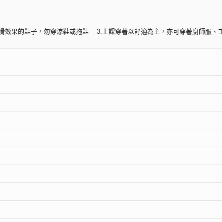
具止滑效果的鞋子，勿穿涼鞋或拖鞋 3.上課穿著以舒適為主，亦可穿著廚師服、
題組(課程