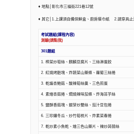
♦ 地點│彰化市三福街221巷12號
♦ 其它│1.上課須自備保鮮盒、廚房餐巾紙 2.請穿
考試
測驗(請點我)
301題組
1. 榨菜炒筍絲、麒麟豆腐片、三絲淋蛋餃
2. 紅燒烤麩塊、炸蔬菜山藥條、蘿蔔三絲捲
3. 乾煸杏鮑菇、酸辣筍絲羹、三色煎蛋
4. 素燴杏菇捲、燜燒辣味茄條、炸海苔芋絲
5. 鹽酥香菇塊、銀芽炒雙絲、茄汁豆包捲
6. 三珍鑲冬瓜、炒竹筍梳片、炸素菜春捲
7. 乾炒素小魚乾、燴三色山藥片、辣炒蒟蒻絲