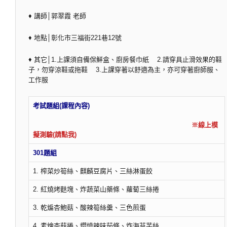
♦ 講師│郭翠霞 老師
♦ 地點│彰化市三福街221巷12號
♦ 其它│1.上課須自備保鮮盒、廚房餐巾紙 2.請穿具止滑效果的鞋
子，勿穿涼鞋或拖鞋 3.上課穿著以舒適為主，亦可穿著廚師服、
工作服
考試題組(課程內容)
※線上模
擬測驗(請點我)
301題組
1. 榨菜炒筍絲、麒麟豆腐片、三絲淋蛋餃
2. 紅燒烤麩塊、炸蔬菜山藥條、蘿蔔三絲捲
3. 乾煸杏鮑菇、酸辣筍絲羹、三色煎蛋
4. 素燴杏菇捲、燜燒辣味茄條、炸海苔芋絲