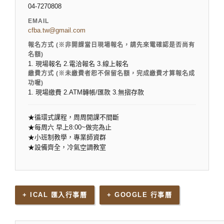
04-7270808
EMAIL
cfba.tw@gmail.com
報名方式 (※非開課當日現場報名，請先來電確認是否尚有
名額)
1. 現場報名 2.電洽報名 3.線上報名
繳費方式 (※未繳費者恕不保留名額，完成繳費才算報名成
功喔)
1. 現場繳費 2.ATM轉帳/匯款 3.無摺存款
★循環式課程，周周開課不間斷
★每周六 早上8:00~做完為止
★小班制教學，專業師資群
★設備齊全，冷氣空調教室
+ ICAL 匯入行事曆
+ GOOGLE 行事曆