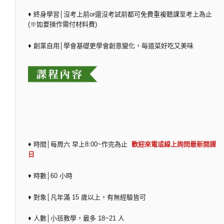
♦ 終身學習│沒考上前or還沒考試前都可免費重複聽課至考上為止
(※如要操作需付材料費)
♦ 創業自用│學會基礎更學會創意變化，每道菜好吃又美味
♦ 時間│每周六 早上8:00~作完為止
歡迎來電或線上詢問最新開課
日
♦ 時數│60 小時
♦ 對象│凡年滿 15 歲以上，有無經驗皆可
♦ 人數│小班教學，最多 18~21 人