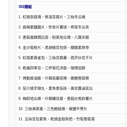
302題組
1. 紅燒杏菇塊、焦溜豆腐片、三絲冬瓜捲
2. 麻辣素麵腸片、炸杏片薯球、榨菜冬瓜夾
3. 香菇蛋酥燜白菜、粉蒸地瓜塊、八寶米糕
4. 金沙筍梳片、黑胡椒豆包排、糖醋素排骨
5. 紅燒素黃雀包、三絲豆腐羹、西芹炒豆干片
6. 乾煸四季豆、三杯菊花洋菇、咖哩茄餅
7. 烤麩麻油飯、什錦高麗菜捲、脆鱔香菇條
8. 茄汁燒芋頭丸、素魚香茄段、黃豆醬滷苦瓜
9. 梅粉地瓜條、什錦鑲豆腐、香菇炒馬鈴薯片
10. 三絲淋蒸蛋、三色鮑菇捲、椒鹽牛蒡片
11. 五絲豆包素魚、乾燒金菇柴把、竹筍香菇湯