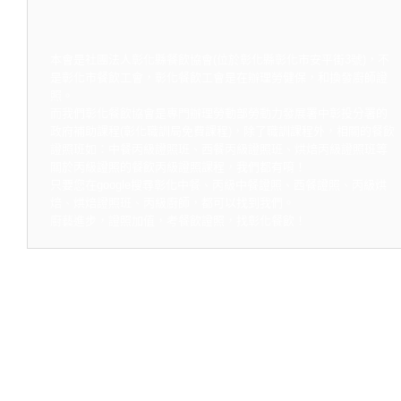
本會是社團法人彰化縣餐飲協會(位於彰化縣彰化市安平街3號)，不
是彰化市餐飲工會，彰化餐飲工會是在辦理勞健保，和換發廚師證
照。
而我們彰化餐飲協會是專門辦理勞動部勞動力發展署中彰投分署的
政府補助課程(彰化職訓局免費課程)，除了職訓課程外，相關的餐飲
證照班如：中餐丙級證照班、西餐丙級證照班、烘焙丙級證照班等
關於丙級證照的餐飲丙級證照課程，我們都有唷！
只要您在google搜尋彰化中餐、丙級中餐證照、西餐證照、丙級烘
焙、烘焙證照班、丙級廚師，都可以找到我們。
廚藝進步，證照加值，考餐飲證照，找彰化餐飲！