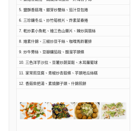
5. 鹽酥香菇塊、銀芽炒雙絲、茄汁豆包捲
6. 三珍鑲冬瓜、炒竹筍梳片、炸素菜春捲
7. 乾炒素小魚乾、燴三色山藥片、辣炒蒟蒻絲
8. 燴素什錦、三椒炒豆干絲、咖哩馬鈴薯排
9. 炒牛蒡絲、豆瓣鑲茄段、醋溜芋頭條
10. 三色洋芋沙拉、豆薯炒蔬菜鬆、木耳蘿蔔球
11. 家常煎豆腐、青椒炒杏菇條、芋頭地瓜絲糕
12. 香菇柴把湯、素燒獅子頭、什錦煎餅