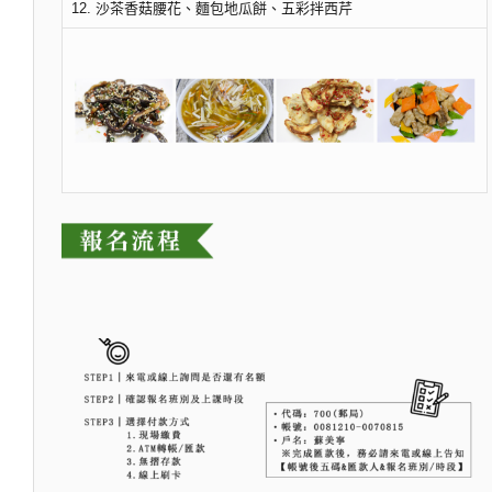
12. 沙茶香菇腰花、麵包地瓜餅、五彩拌西芹