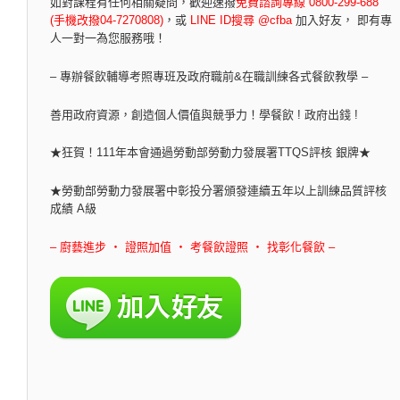
如對課程有任何相關疑問，
歡迎速撥
免費諮詢專線 0800-299-688
(手機改撥04-7270808)
，
或
LINE ID搜尋 @cfba
加入好友， 即有專
人一對一為您服務哦！
– 專辦餐飲輔導考照專班及政府職前&在職訓練各式餐飲教學 –
善用政府資源，創造個人價值與競爭力！學餐飲 ! 政府出錢 !
★狂賀！111年本會通過勞動部勞動力發展署TTQS評核 銀牌★
★勞動部勞動力發展署中彰投分署頒發連續五年以上訓練品質評核
成績 A級
– 廚藝進步 ‧ 證照加值 ‧ 考餐飲證照 ‧ 找彰化餐飲 –