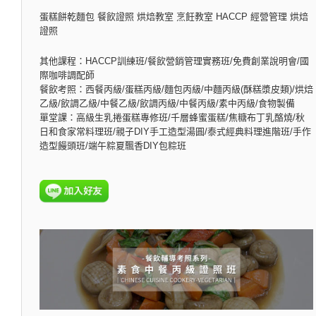
蛋糕餅乾麵包 餐飲證照 烘焙教室 烹飪教室 HACCP 經營管理 烘焙
證照
其他課程：HACCP訓練班/餐飲營銷管理實務班/免費創業說明會/國
際咖啡調配師
餐飲考照：西餐丙級/蛋糕丙級/麵包丙級/中麵丙級(酥糕漿皮類)/烘焙
乙級/飲調乙級/中餐乙級/飲調丙級/中餐丙級/素中丙級/食物製備
單堂課：高級生乳捲蛋糕專修班/千層蜂蜜蛋糕/焦糖布丁乳酪燒/秋
日和食家常料理班/親子DIY手工造型湯圓/泰式經典料理進階班/手作
造型饅頭班/端午粽夏飄香DIY包粽班