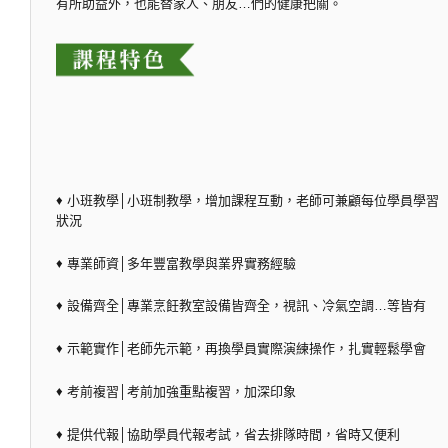
有所助益外，也能替家人、朋友…們的健康把關。
♦ 小班教學│小班制教學，增加課程互動，老師可兼顧每位學員學習
狀況
♦ 專業師資│多年豐富教學與業界實務經驗
♦ 設備齊全│專業烹飪教室設備皆齊全，視訊、冷氣空調…等皆有
♦ 示範實作│老師先示範，再換學員實際演練操作，扎實輕鬆學會
♦ 考前複習│考前加強重點複習，加深印象
♦ 提供代報│協助學員代報考試，省去排隊時間，省時又便利