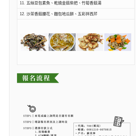
11. 五絲豆包素魚、乾燒金菇柴把、竹筍香菇湯
12. 沙茶香菇腰花、麵包地瓜餅、五彩拌西芹