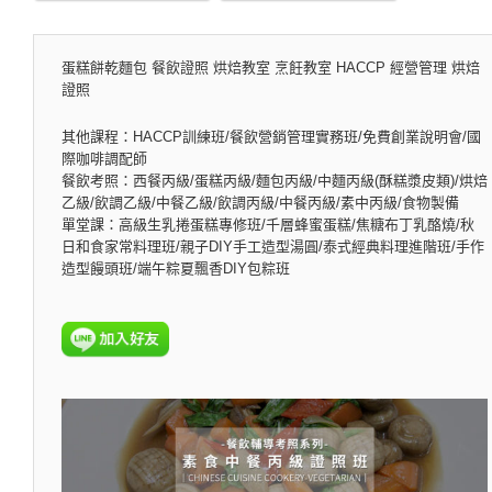
蛋糕餅乾麵包 餐飲證照 烘焙教室 烹飪教室 HACCP 經營管理 烘焙
證照
其他課程：HACCP訓練班/餐飲營銷管理實務班/免費創業說明會/國
際咖啡調配師
餐飲考照：西餐丙級/蛋糕丙級/麵包丙級/中麵丙級(酥糕漿皮類)/烘焙
乙級/飲調乙級/中餐乙級/飲調丙級/中餐丙級/素中丙級/食物製備
單堂課：高級生乳捲蛋糕專修班/千層蜂蜜蛋糕/焦糖布丁乳酪燒/秋
日和食家常料理班/親子DIY手工造型湯圓/泰式經典料理進階班/手作
造型饅頭班/端午粽夏飄香DIY包粽班