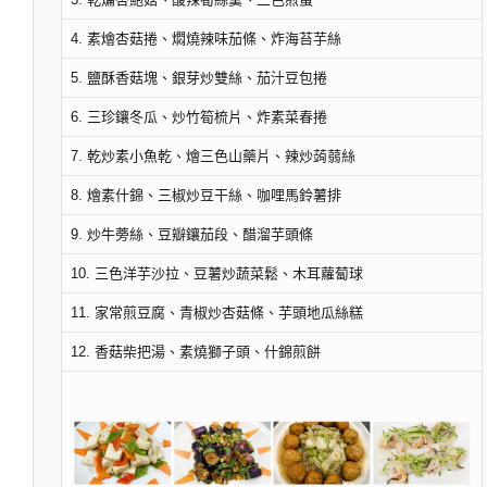
4. 素燴杏菇捲、燜燒辣味茄條、炸海苔芋絲
5. 鹽酥香菇塊、銀芽炒雙絲、茄汁豆包捲
6. 三珍鑲冬瓜、炒竹筍梳片、炸素菜春捲
7. 乾炒素小魚乾、燴三色山藥片、辣炒蒟蒻絲
8. 燴素什錦、三椒炒豆干絲、咖哩馬鈴薯排
9. 炒牛蒡絲、豆瓣鑲茄段、醋溜芋頭條
10. 三色洋芋沙拉、豆薯炒蔬菜鬆、木耳蘿蔔球
11. 家常煎豆腐、青椒炒杏菇條、芋頭地瓜絲糕
12. 香菇柴把湯、素燒獅子頭、什錦煎餅