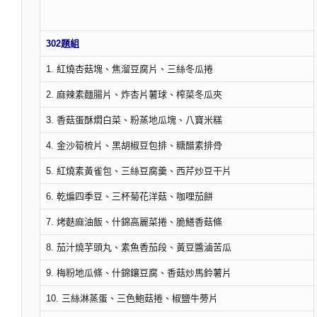
302題組
1. 紅燒杏菇塊、焦溜豆腐片、三絲冬瓜捲
2. 麻辣素麵腸片、炸杏片薯球、榨菜冬瓜夾
3. 香菇蛋酥燜白菜、粉蒸地瓜塊、八寶米糕
4. 金沙筍梳片、黑胡椒豆包排、糖醋素排骨
5. 紅燒素黃雀包、三絲豆腐羹、西芹炒豆干片
6. 乾煸四季豆、三杯菊花洋菇、咖哩茄餅
7. 烤麩麻油飯、什錦高麗菜捲、脆鱔香菇條
8. 茄汁燒芋頭丸、素魚香茄段、黃豆醬滷苦瓜
9. 梅粉地瓜條、什錦鑲豆腐、香菇炒馬鈴薯片
10. 三絲淋蒸蛋、三色鮑菇捲、椒鹽牛蒡片