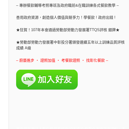
– 專辦餐飲輔導考照專班及政府職前&在職訓練各式餐飲教學 –
善用政府資源，創造個人價值與競爭力！學餐飲 ! 政府出錢 !
★狂賀！107年本會通過勞動部勞動力發展署TTQS評核 銀牌★
★勞動部勞動力發展署中彰投分署頒發連續五年以上訓練品質評核
成績 A級
– 廚藝進步 ‧ 證照加值 ‧ 考餐飲證照 ‧ 找彰化餐飲 –
本會是社團法人彰化縣餐飲協會(位於彰化縣彰化市安平街3號)，不