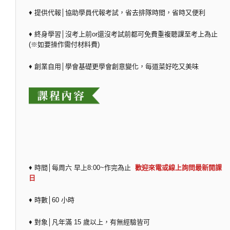
♦ 提供代報│協助學員代報考試，省去排隊時間，省時又便利
♦ 終身學習│沒考上前or還沒考試前都可免費重複聽課至考上為止
(※如要操作需付材料費)
♦ 創業自用│學會基礎更學會創意變化，每道菜好吃又美味
♦ 時間│每周六 早上8:00~作完為止
歡迎來電或線上詢問最新開課
日
♦ 時數│60 小時
♦ 對象│凡年滿 15 歲以上，有無經驗皆可