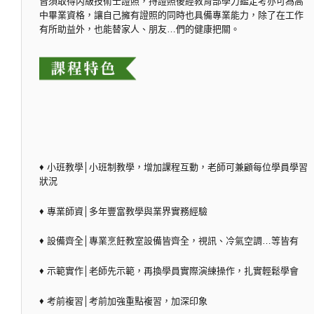
皆須取得丙級技術士證照，持證照後經教育部學力鑑定考亦可為高
中畢業資格，讓自己擁有證照的同時也具備專業能力，除了在工作
有所助益外，也能替家人、朋友…們的健康把關。
♦ 小班教學│小班制教學，增加課程互動，老師可兼顧每位學員學習
狀況
♦ 專業師資│多年豐富教學與業界實務經驗
♦ 設備齊全│專業烹飪教室設備皆齊全，視訊、冷氣空調…等皆有
♦ 示範實作│老師先示範，再換學員實際演練操作，扎實輕鬆學會
♦ 考前複習│考前加強重點複習，加深印象