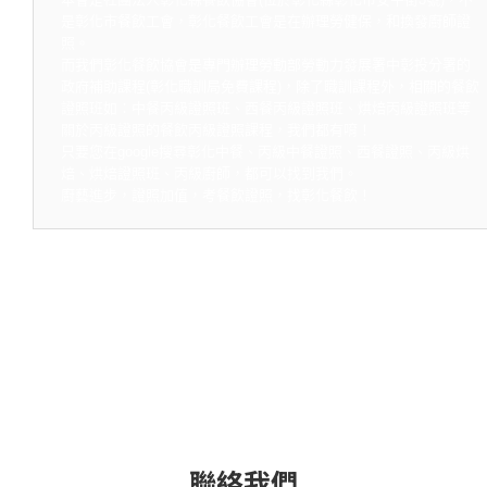
是彰化市餐飲工會，彰化餐飲工會是在辦理勞健保，和換發廚師證
照。
而我們彰化餐飲協會是專門辦理勞動部勞動力發展署中彰投分署的
政府補助課程(彰化職訓局免費課程)，除了職訓課程外，相關的餐飲
證照班如：中餐丙級證照班、西餐丙級證照班、烘焙丙級證照班等
關於丙級證照的餐飲丙級證照課程，我們都有唷！
只要您在google搜尋彰化中餐、丙級中餐證照、西餐證照、丙級烘
焙、烘焙證照班、丙級廚師，都可以找到我們。
廚藝進步，證照加值，考餐飲證照，找彰化餐飲！
聯絡我們