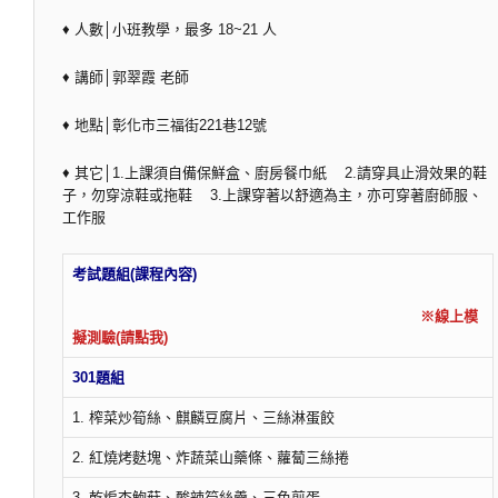
♦ 人數│小班教學，最多 18~21 人
♦ 講師│郭翠霞 老師
♦ 地點│彰化市三福街221巷12號
♦ 其它│1.上課須自備保鮮盒、廚房餐巾紙 2.請穿具止滑效果的鞋
子，勿穿涼鞋或拖鞋 3.上課穿著以舒適為主，亦可穿著廚師服、
工作服
考試題組(課程內容)
※線上模
擬測驗(請點我)
301題組
1. 榨菜炒筍絲、麒麟豆腐片、三絲淋蛋餃
2. 紅燒烤麩塊、炸蔬菜山藥條、蘿蔔三絲捲
3. 乾煸杏鮑菇、酸辣筍絲羹、三色煎蛋