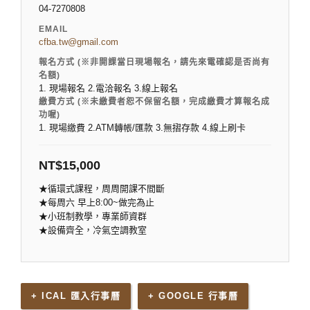
04-7270808
EMAIL
cfba.tw@gmail.com
報名方式 (※非開課當日現場報名，請先來電確認是否尚有
名額)
1. 現場報名 2.電洽報名 3.線上報名
繳費方式 (※未繳費者恕不保留名額，完成繳費才算報名成
功喔)
1. 現場繳費 2.ATM轉帳/匯款 3.無摺存款 4.線上刷卡
NT$
15,000
★循環式課程，周周開課不間斷
★每周六 早上8:00~做完為止
★小班制教學，專業師資群
★設備齊全，冷氣空調教室
+ ICAL 匯入行事曆
+ GOOGLE 行事曆