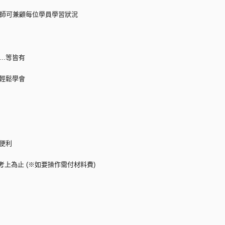
老師可兼顧每位學員學習狀況
調…等皆有
實輕鬆學會
便利
考上為止 (※如要操作需付材料費)