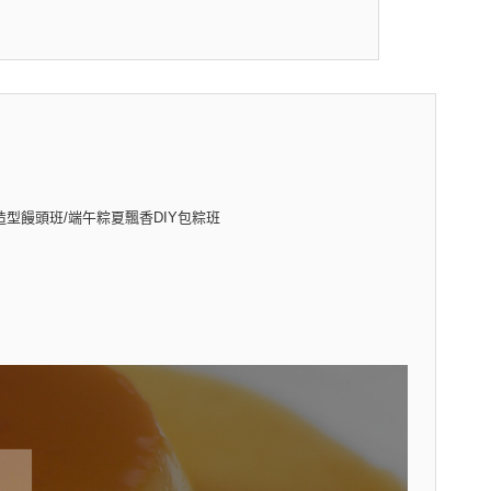
造型饅頭班/端午粽夏飄香DIY包粽班