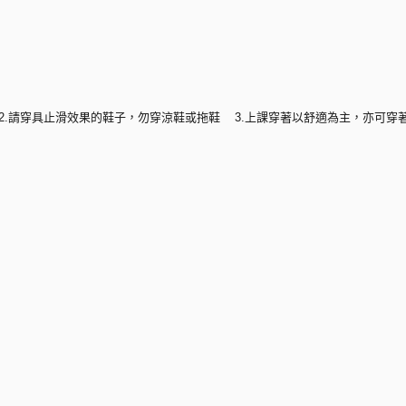
) 2.請穿具止滑效果的鞋子，勿穿涼鞋或拖鞋 3.上課穿著以舒適為主，亦可