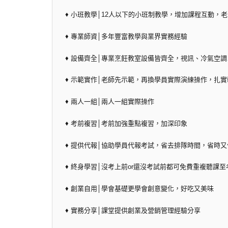
♦ 小班教學│12人以下的小班制教學，增加課程互動，
♦ 專業師資│多年豐富教學與業界實務經驗
♦ 設備齊全│專業烹飪教室設備皆齊全，視訊、冷氣空
♦ 示範實作│老師先示範，再換學員實際演練操作，扎
♦ 兩人一組│兩人一組實際操作
♦ 考前複習│考前加強重點複習，加深印象
♦ 提供代報│協助學員代報考試，省去排隊時間，省時又
♦ 終身學習│沒考上前or還沒考試前都可免費重複聽課至
♦ 創業自用│學會基礎更學會創意變化，好吃又美味
♦ 實務分享│課堂提供創業及營銷管理經驗分享