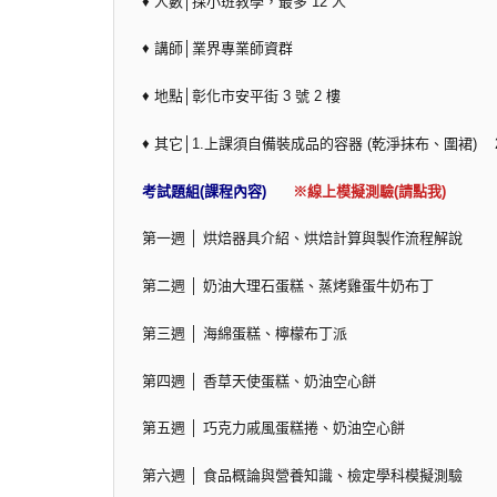
♦ 人數│採小班教學，最多 12 人
♦ 講師│業界專業師資群
♦ 地點│彰化市安平街 3 號 2 樓
♦ 其它│1.上課須自備裝成品的容器 (乾淨抹布、圍裙
考試題組(課程內容)
※線上模擬測驗(請點我)
第一週 │ 烘焙器具介紹、烘焙計算與製作流程解說
第二週 │ 奶油大理石蛋糕、蒸烤雞蛋牛奶布丁
第三週 │ 海綿蛋糕、檸檬布丁派
第四週 │ 香草天使蛋糕、奶油空心餅
第五週 │ 巧克力戚風蛋糕捲、奶油空心餅
第六週 │ 食品概論與營養知識、檢定學科模擬測驗