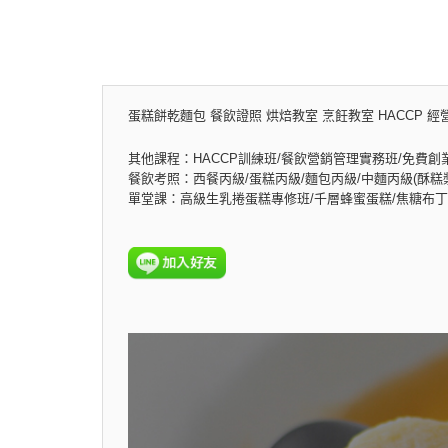
蛋糕餅乾麵包 餐飲證照 烘焙教室 烹飪教室 HACCP 經
其他課程：HACCP訓練班/餐飲營銷管理實務班/免費創
餐飲考照：西餐丙級/蛋糕丙級/麵包丙級/中麵丙級(酥糕漿
單堂課：高級生乳捲蛋糕專修班/千層蜂蜜蛋糕/焦糖布丁乳