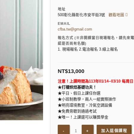
地址
500彰化縣彰化市安平街3號
觀看地圖
EMAIL
cfba.tw@gmail.com
報名方式 (※非開課當日現場報名，請先來
認是否尚有名額)
1. 現場報名 2.電洽報名 3.線上報名
NT$
13,000
注意！上課時間為113年01/14~03/10 每周日 早
★打穩烘焙基礎功夫！
★
平日、假日上課任你選
★
小班制教學，兩人一組實際操作
★
明亮環境教室，冷氣空調設備
★
免費旁聽到通過考試
★
唯一！上課還可以賺獎學金
加入這個課程