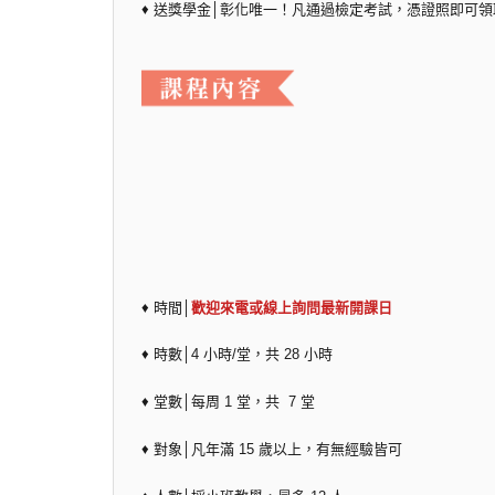
♦ 送獎學金│彰化唯一！凡通過檢定考試，憑證照即可領取
♦ 時間│
歡迎來電或線上詢問最新開課日
♦ 時數│4 小時/堂，共 28 小時
♦ 堂數│每周 1 堂，共 7 堂
♦ 對象│凡年滿 15 歲以上，有無經驗皆可