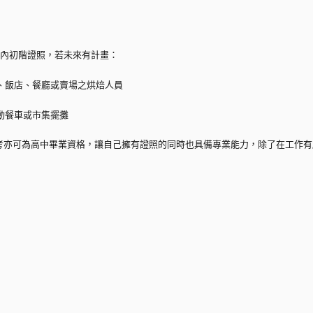
國內初階證照，若未來有計畫：
廠、飯店、餐廳或賣場之烘焙人員
動餐車或市集擺攤
考亦可為高中畢業資格，讓自己擁有證照的同時也具備專業能力，除了在工作有