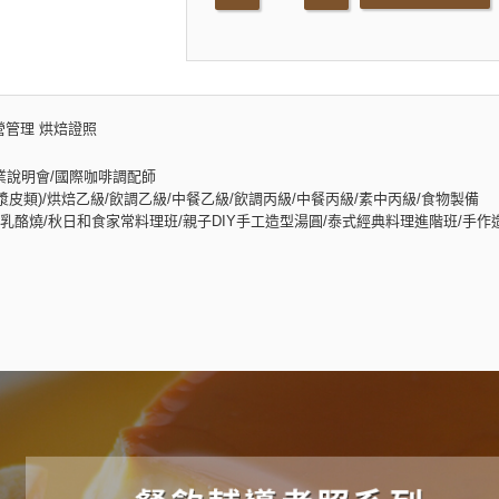
營管理 烘焙證照
業說明會/國際咖啡調配師
皮類)/烘焙乙級/飲調乙級/中餐乙級/飲調丙級/中餐丙級/素中丙級/食物製備
酪燒/秋日和食家常料理班/親子DIY手工造型湯圓/泰式經典料理進階班/手作