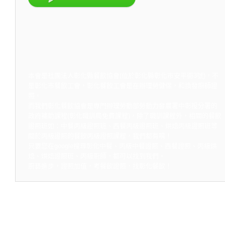
本會是社團法人彰化縣餐飲協會(位於彰化縣彰化市安平街3號)，不
是彰化市餐飲工會，彰化餐飲工會是在辦理勞健保，和換發廚師證
照。
而我們彰化餐飲協會是專門辦理勞動部勞動力發展署中彰投分署的
政府補助課程(彰化職訓局免費課程)，除了職訓課程外，相關的餐飲
證照班如：中餐丙級證照班、西餐丙級證照班、烘焙丙級證照班等
關於丙級證照的餐飲丙級證照課程，我們都有唷！
只要您在google搜尋彰化中餐、丙級中餐證照、西餐證照、丙級烘
焙、烘焙證照班、丙級廚師，都可以找到我們。
廚藝進步，證照加值，考餐飲證照，找彰化餐飲！