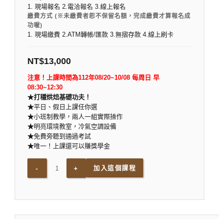
1. 現場報名 2.電洽報名 3.線上報名
繳費方式 (※未繳費者恕不保留名額，完成繳費才算報名成
功喔)
1. 現場繳費 2.ATM轉帳/匯款 3.無摺存款 4.線上刷卡
NT$
13,000
注意！上課時間為112年08/20~10/08 每周日 早
08:30~12:30
★打穩烘焙基礎功夫！
★
平日、假日上課任你選
★
小班制教學，兩人一組實際操作
★
明亮環境教室，冷氣空調設備
★
免費旁聽到通過考試
★
唯一！上課還可以賺獎學金
加入這個課程