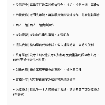
♦ 設備齊全│專業烹飪教室設備皆齊全，視訊、冷氣空調…等皆有
♦ 示範實作│老師先示範，再換學員實際演練操作，扎實輕鬆學會
♦ 兩人一組│兩人一組實際操作
♦ 考前複習│考前加強重點複習，加深印象
♦ 提供代報│協助學員代報考試，省去排隊時間，省時又便利
♦ 終身學習│沒考上前or還沒考試前都可免費重複聽課至考上為止
(※如要操作需付材料費)
♦ 創業自用│學會基礎更學會創意變化，好吃又美味
♦ 實務分享│課堂提供創業及營銷管理經驗分享
♦ 送獎學金│彰化唯一！凡通過檢定考試，憑證照即可領取獎學金
(※現金)