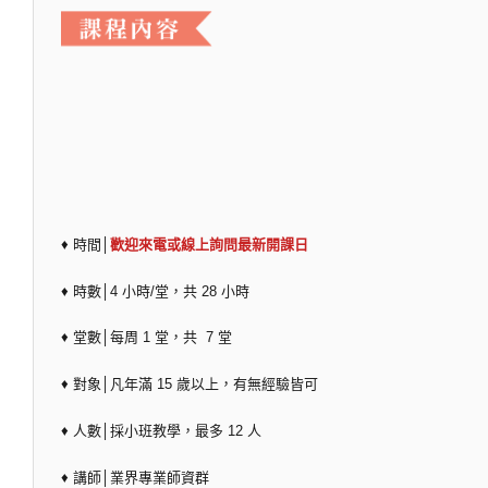
♦ 時間│
歡迎來電或線上詢問最新開課日
♦ 時數│4 小時/堂，共 28 小時
♦ 堂數│每周 1 堂，共 7 堂
♦ 對象│凡年滿 15 歲以上，有無經驗皆可
♦ 人數│採小班教學，最多 12 人
♦ 講師│業界專業師資群