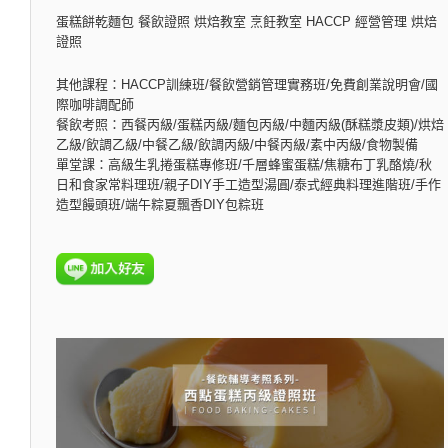
蛋糕餅乾麵包 餐飲證照 烘焙教室 烹飪教室 HACCP 經營管理 烘焙
證照
其他課程：HACCP訓練班/餐飲營銷管理實務班/免費創業說明會/國
際咖啡調配師
餐飲考照：西餐丙級/蛋糕丙級/麵包丙級/中麵丙級(酥糕漿皮類)/烘焙
乙級/飲調乙級/中餐乙級/飲調丙級/中餐丙級/素中丙級/食物製備
單堂課：高級生乳捲蛋糕專修班/千層蜂蜜蛋糕/焦糖布丁乳酪燒/秋
日和食家常料理班/親子DIY手工造型湯圓/泰式經典料理進階班/手作
造型饅頭班/端午粽夏飄香DIY包粽班