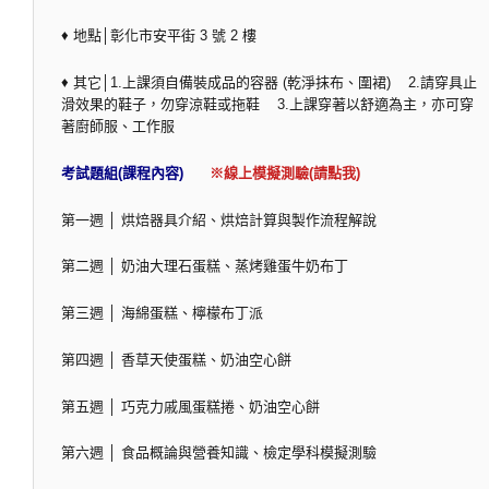
♦ 地點│彰化市安平街 3 號 2 樓
♦ 其它│1.上課須自備裝成品的容器 (乾淨抹布、圍裙) 2.請穿具止
滑效果的鞋子，勿穿涼鞋或拖鞋 3.上課穿著以舒適為主，亦可穿
著廚師服、工作服
考試題組(課程內容)
※線上模擬測驗(請點我)
第一週 │ 烘焙器具介紹、烘焙計算與製作流程解說
第二週 │ 奶油大理石蛋糕、蒸烤雞蛋牛奶布丁
第三週 │ 海綿蛋糕、檸檬布丁派
第四週 │ 香草天使蛋糕、奶油空心餅
第五週 │ 巧克力戚風蛋糕捲、奶油空心餅
第六週 │ 食品概論與營養知識、檢定學科模擬測驗