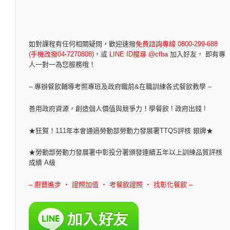
如對課程有任何相關疑問，
歡迎速撥
免費諮詢專線 0800-299-688
(手機改撥04-7270808)
，
或
LINE ID搜尋 @cfba
加入好友， 即有專
人一對一為您服務哦！
– 專辦餐飲輔導考照專班及政府職前&在職訓練各式餐飲教學 –
善用政府資源，創造個人價值與競爭力！學餐飲 ! 政府出錢 !
★狂賀！111年本會通過勞動部勞動力發展署TTQS評核 銀牌★
★勞動部勞動力發展署中彰投分署頒發連續五年以上訓練品質評核
成績 A級
– 廚藝進步 ‧ 證照加值 ‧ 考餐飲證照 ‧ 找彰化餐飲 –