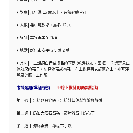
♦ 對象│凡年滿 15 歲以上，有無經驗皆可
♦ 人數│採小班教學，最多 12 人
♦ 講師│業界專業師資群
♦ 地點│彰化市安平街 3 號 2 樓
♦ 其它│1.上課須自備裝成品的容器 (乾淨抹布、圍裙) 2.請穿具止
滑效果的鞋子，勿穿涼鞋或拖鞋 3.上課穿著以舒適為主，亦可穿
著廚師服、工作服
考試題組(課程內容)
※線上模擬測驗(請點我)
第一週 │ 烘焙器具介紹、烘焙計算與製作流程解說
第二週 │ 奶油大理石蛋糕、蒸烤雞蛋牛奶布丁
第三週 │ 海綿蛋糕、檸檬布丁派