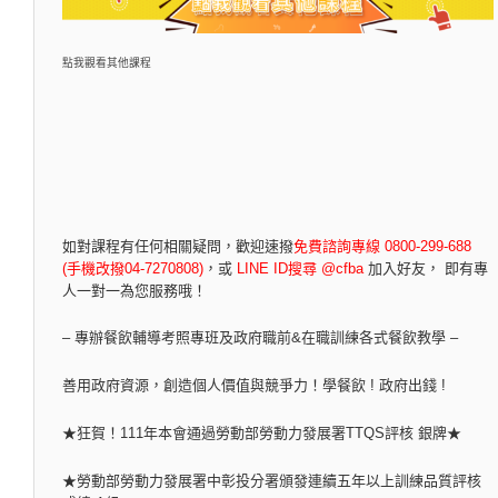
點我觀看其他課程
如對課程有任何相關疑問，
歡迎速撥
免費諮詢專線 0800-299-688
(手機改撥04-7270808)
，
或
LINE ID搜尋 @cfba
加入好友， 即有專
人一對一為您服務哦！
– 專辦餐飲輔導考照專班及政府職前&在職訓練各式餐飲教學 –
善用政府資源，創造個人價值與競爭力！學餐飲 ! 政府出錢 !
★狂賀！111年本會通過勞動部勞動力發展署TTQS評核 銀牌★
★勞動部勞動力發展署中彰投分署頒發連續五年以上訓練品質評核