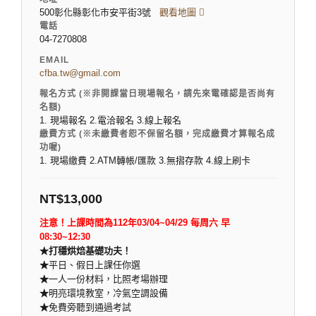
500彰化縣彰化市安平街3號
觀看地圖
電話
04-7270808
EMAIL
cfba.tw@gmail.com
報名方式 (※非開課當日現場報名，請先來電確認是否尚有
名額)
1. 現場報名 2.電洽報名 3.線上報名
繳費方式 (※未繳費者恕不保留名額，完成繳費才算報名成
功喔)
1. 現場繳費 2.ATM轉帳/匯款 3.無摺存款 4.線上刷卡
NT$
13,000
注意！上課時間為112年03/04~04/29 每周六 早
08:30~12:30
★打穩烘焙基礎功夫！
★
平日、假日上課任你選
★
一人一份材料，比照考場辦理
★
明亮環境教室，冷氣空調設備
★
免費旁聽到通過考試