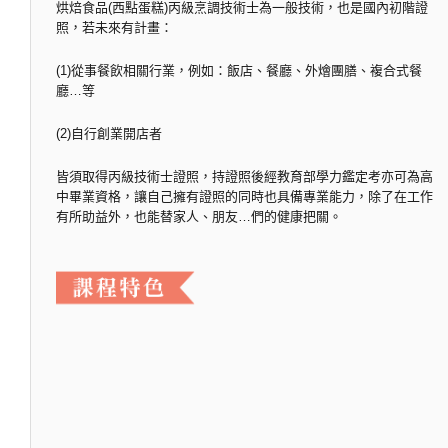
烘焙食品(西點蛋糕)丙級烹調技術士為一般技術，也是國內初階證
照，若未來有計畫：
(1)從事餐飲相關行業，例如：飯店、餐廳、外燴團膳、複合式餐
廳…等
(2)自行創業開店者
皆須取得丙級技術士證照，持證照後經教育部學力鑑定考亦可為高
中畢業資格，讓自己擁有證照的同時也具備專業能力，除了在工作
有所助益外，也能替家人、朋友…們的健康把關。