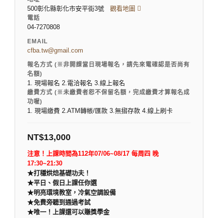
500彰化縣彰化市安平街3號
觀看地圖
電話
04-7270808
EMAIL
cfba.tw@gmail.com
報名方式 (※非開課當日現場報名，請先來電確認是否尚有
名額)
1. 現場報名 2.電洽報名 3.線上報名
繳費方式 (※未繳費者恕不保留名額，完成繳費才算報名成
功喔)
1. 現場繳費 2.ATM轉帳/匯款 3.無摺存款 4.線上刷卡
NT$
13,000
注意！上課時間為112年07/06~08/17 每周四 晚
17:30~21:30
★打穩烘焙基礎功夫！
★
平日、假日上課任你選
★
明亮環境教室，冷氣空調設備
★
免費旁聽到通過考試
★
唯一！上課還可以賺獎學金