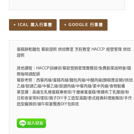
+ ICAL 匯入行事曆
+ GOOGLE 行事曆
蛋糕餅乾麵包 餐飲證照 烘焙教室 烹飪教室 HACCP 經營管理 烘焙
證照
其他課程：HACCP訓練班/餐飲營銷管理實務班/免費創業說明會/國
際咖啡調配師
餐飲考照：西餐丙級/蛋糕丙級/麵包丙級/中麵丙級(酥糕漿皮類)/烘焙
乙級/飲調乙級/中餐乙級/飲調丙級/中餐丙級/素中丙級/食物製備
單堂課：高級生乳捲蛋糕專修班/千層蜂蜜蛋糕/焦糖布丁乳酪燒/秋
日和食家常料理班/親子DIY手工造型湯圓/泰式經典料理進階班/手作
造型饅頭班/端午粽夏飄香DIY包粽班