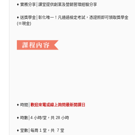
♦ 實務分享│課堂提供創業及營銷管理經驗分享
♦ 送獎學金│彰化唯一！凡通過檢定考試，憑證照即可領取獎學金
(※現金)
♦ 時間│
歡迎來電或線上詢問最新開課日
♦ 時數│4 小時/堂，共 28 小時
♦ 堂數│每周 1 堂，共 7 堂