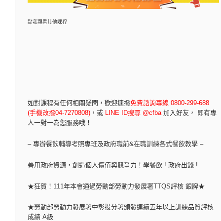
點我觀看其他課程
如對課程有任何相關疑問，
歡迎速撥
免費諮詢專線 0800-299-688
(手機改撥04-7270808)
，
或
LINE ID搜尋 @cfba
加入好友， 即有專
人一對一為您服務哦！
– 專辦餐飲輔導考照專班及政府職前&在職訓練各式餐飲教學 –
善用政府資源，創造個人價值與競爭力！學餐飲 ! 政府出錢 !
★狂賀！111年本會通過勞動部勞動力發展署TTQS評核 銀牌★
★勞動部勞動力發展署中彰投分署頒發連續五年以上訓練品質評核
成績 A級