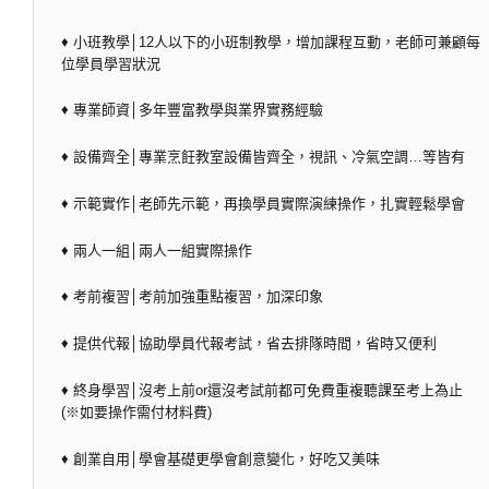
♦ 小班教學│12人以下的小班制教學，增加課程互動，老師可兼顧每
位學員學習狀況
♦ 專業師資│多年豐富教學與業界實務經驗
♦ 設備齊全│專業烹飪教室設備皆齊全，視訊、冷氣空調…等皆有
♦ 示範實作│老師先示範，再換學員實際演練操作，扎實輕鬆學會
♦ 兩人一組│兩人一組實際操作
♦ 考前複習│考前加強重點複習，加深印象
♦ 提供代報│協助學員代報考試，省去排隊時間，省時又便利
♦ 終身學習│沒考上前or還沒考試前都可免費重複聽課至考上為止
(※如要操作需付材料費)
♦ 創業自用│學會基礎更學會創意變化，好吃又美味