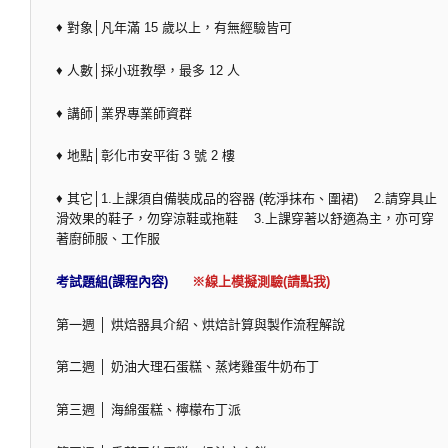
♦ 對象│凡年滿 15 歲以上，有無經驗皆可
♦ 人數│採小班教學，最多 12 人
♦ 講師│業界專業師資群
♦ 地點│彰化市安平街 3 號 2 樓
♦ 其它│1.上課須自備裝成品的容器 (乾淨抹布、圍裙) 2.請穿具止
滑效果的鞋子，勿穿涼鞋或拖鞋 3.上課穿著以舒適為主，亦可穿
著廚師服、工作服
考試題組(課程內容)
※線上模擬測驗(請點我)
第一週 │ 烘焙器具介紹、烘焙計算與製作流程解說
第二週 │ 奶油大理石蛋糕、蒸烤雞蛋牛奶布丁
第三週 │ 海綿蛋糕、檸檬布丁派