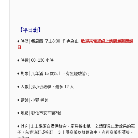
【平日班】
♦ 時間│每周四 早上8:00~作完為止
歡迎來電或線上詢問最新開課
日
♦ 時數│60~136 小時
♦ 對象│凡年滿 15 歲以上，有無經驗皆可
♦ 人數│採小班教學，最多 12 人
♦ 講師│小郭 老師
♦ 地點│彰化市安平街3號
♦ 其它│1.上課須自備保鮮盒、廚房餐巾紙 2.請穿具止滑效果的鞋
子，勿穿涼鞋或拖鞋 3.上課穿著以舒適為主，亦可穿著廚師服、