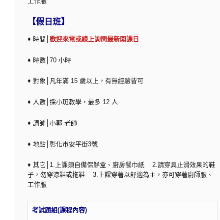
工作服
【假日班】
♦ 時間│
歡迎來電或線上詢問最新開課日
♦ 時數│70 小時
♦ 對象│凡年滿 15 歲以上，有無經驗皆可
♦ 人數│採小班教學，最多 12 人
♦ 講師│小郭 老師
♦ 地點│彰化市安平街3號
♦ 其它│1.上課須自備保鮮盒、廚房餐巾紙 2.請穿具止滑效果的鞋
子，勿穿涼鞋或拖鞋 3.上課穿著以舒適為主，亦可穿著廚師服、
工作服
考試題組(課程內容)