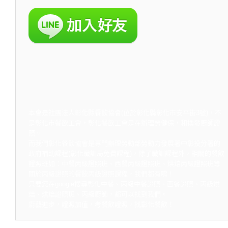
本會是社團法人彰化縣餐飲協會(位於彰化縣彰化市安平街3號)，不
是彰化市餐飲工會，彰化餐飲工會是在辦理勞健保，和換發廚師證
照。
而我們彰化餐飲協會是專門辦理勞動部勞動力發展署中彰投分署的
政府補助課程(彰化職訓局免費課程)，除了職訓課程外，相關的餐飲
證照班如：中餐丙級證照班、西餐丙級證照班、烘焙丙級證照班等
關於丙級證照的餐飲丙級證照課程，我們都有唷！
只要您在google搜尋彰化中餐、丙級中餐證照、西餐證照、丙級烘
焙、烘焙證照班、丙級廚師，都可以找到我們。
廚藝進步，證照加值，考餐飲證照，找彰化餐飲！