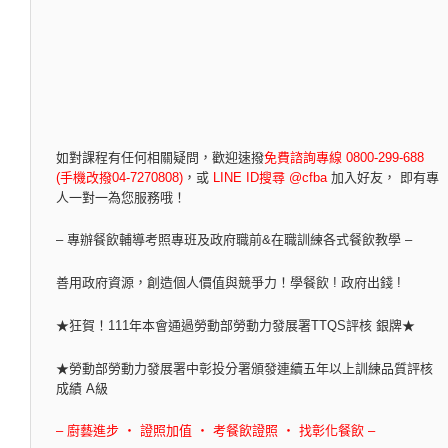
如對課程有任何相關疑問，
歡迎速撥
免費諮詢專線 0800-299-688
(手機改撥04-7270808)
，
或
LINE ID搜尋 @cfba
加入好友， 即有專
人一對一為您服務哦！
– 專辦餐飲輔導考照專班及政府職前&在職訓練各式餐飲教學 –
善用政府資源，創造個人價值與競爭力！學餐飲 ! 政府出錢 !
★狂賀！111年本會通過勞動部勞動力發展署TTQS評核 銀牌★
★勞動部勞動力發展署中彰投分署頒發連續五年以上訓練品質評核
成績 A級
– 廚藝進步 ‧ 證照加值 ‧ 考餐飲證照 ‧ 找彰化餐飲 –