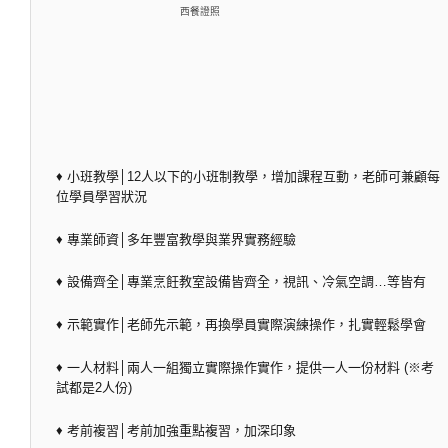
西餐證照
♦ 小班教學│12人以下的小班制教學，增加課程互動，老師可兼顧每
位學員學習狀況
♦ 專業師資│多年豐富教學與業界實務經驗
♦ 設備齊全│專業烹飪教室設備皆齊全，視訊、冷氣空調…等皆有
♦ 示範實作│老師先示範，再換學員實際演練操作，扎實輕鬆學會
♦ 一人材料│兩人一組獨立實際操作實作，提供一人一份材料 (※考
試都是2人份)
♦ 考前複習│考前加強重點複習，加深印象