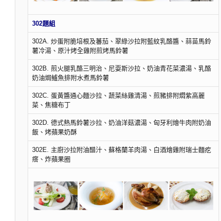
302題組
302A. 炒蛋附脆培根及蕃茄、翠綠沙拉附藍紋乳酪醬、蒜苗馬鈴
薯冷湯、原汁烤全雞附煎烤馬鈴薯
302B. 煎火腿乳酪三明治、尼耍斯沙拉、奶油青花菜濃湯、乳酪
奶油焗鱸魚排附水煮馬鈴薯
302C. 蛋黃醬通心麵沙拉、蔬菜絲雞清湯、煎豬排附燜紫高麗
菜、焦糖布丁
302D. 德式熱馬鈴薯沙拉、奶油洋菇濃湯、匈牙利燴牛肉附奶油
飯、烤蘋果奶酥
302E. 主廚沙拉附油醋汁、蘇格蘭羊肉湯、白酒燴雞附瑞士麵疙
瘩、炸蘋果圈