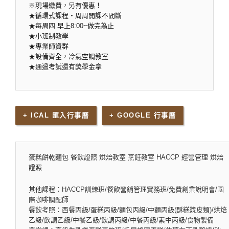
※現場繳費，另有優惠！
★循環式課程‧周周開課不間斷
★每周四 早上8:00~做完為止
★小班制教學
★專業師資群
★設備齊全，冷氣空調教室
★通過考試還有獎學金拿
+ ICAL 匯入行事曆
+ GOOGLE 行事曆
蛋糕餅乾麵包 餐飲證照 烘焙教室 烹飪教室 HACCP 經營管理 烘焙
證照
其他課程：HACCP訓練班/餐飲營銷管理實務班/免費創業說明會/國
際咖啡調配師
餐飲考照：西餐丙級/蛋糕丙級/麵包丙級/中麵丙級(酥糕漿皮類)/烘焙
乙級/飲調乙級/中餐乙級/飲調丙級/中餐丙級/素中丙級/食物製備