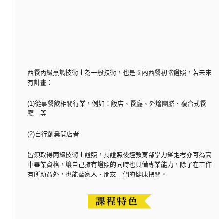
西餐丙級烹調技術士為一般技術，也是國內西餐初階證照，若未來
有計畫：
(1)從事餐飲相關行業，例如：飯店、餐廳、外燴團膳、複合式餐
廳…等
(2)自行創業開店者
皆須取得丙級技術士證照，持證照後經教育部學力鑑定考亦可為高
中畢業資格，讓自己擁有證照的同時也具備專業能力，除了在工作
有所助益外，也能替家人、朋友…們的健康把關。