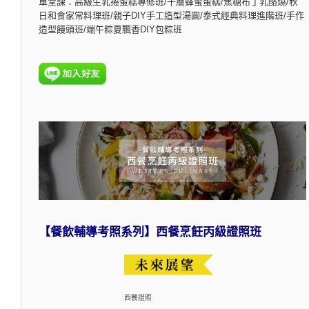
單堂課：高級生乳捲蛋糕專修班/千層蜂蜜蛋糕/焦糖布丁乳酪燒/秋
日和食家常料理班/親子DIY手工造型湯圓/泰式經典料理進階班/手作
造型饅頭班/端午粽夏飄香DIY包粽班
【餐飲輔導考照系列】西餐烹飪丙級證照班
西餐證照