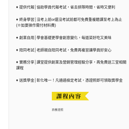
♦ 提供代報│協助學員代報考試，省去排隊時間，省時又便利
♦ 終身學習│沒考上前or還沒考試前都可免費重複聽課至考上為止
(※如要操作需付材料費)
♦ 創業自用│學會基礎更學會創意變化，每道菜好吃又美味
♦ 陪同考試│老師親自陪同考試，免費再複習讓學員好安心
♦ 實務分享│課堂提供創業及營銷管理經驗分享，再免費送三堂相關
課程
♦ 送獎學金│彰化唯一！凡通過檢定考試，憑證照即可領取獎學金
西餐證照