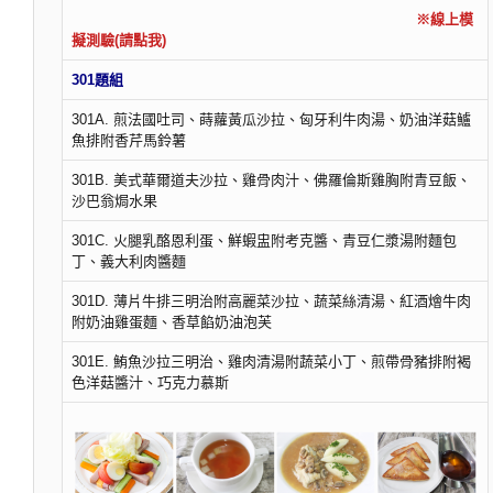
※線上模
擬測驗(請點我)
301題組
301A. 煎法國吐司、蒔蘿黃瓜沙拉、匈牙利牛肉湯、奶油洋菇鱸
魚排附香芹馬鈴薯
301B. 美式華爾道夫沙拉、雞骨肉汁、佛羅倫斯雞胸附青豆飯、
沙巴翁焗水果
301C. 火腿乳酪恩利蛋、鮮蝦盅附考克醬、青豆仁漿湯附麵包
丁、義大利肉醬麵
301D. 薄片牛排三明治附高麗菜沙拉、蔬菜絲清湯、紅酒燴牛肉
附奶油雞蛋麵、香草餡奶油泡芙
301E. 鮪魚沙拉三明治、雞肉清湯附蔬菜小丁、煎帶骨豬排附褐
色洋菇醬汁、巧克力慕斯