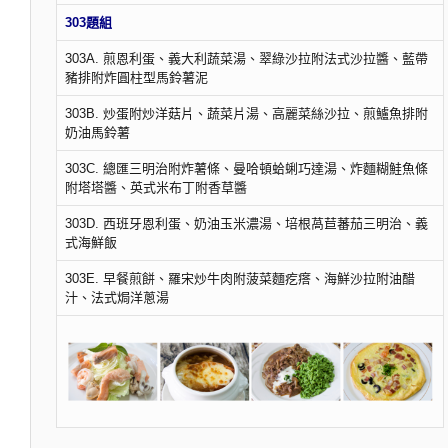
303題組
303A. 煎恩利蛋、義大利蔬菜湯、翠綠沙拉附法式沙拉醬、藍帶
豬排附炸圓柱型馬鈴薯泥
303B. 炒蛋附炒洋菇片、蔬菜片湯、高麗菜絲沙拉、煎鱸魚排附
奶油馬鈴薯
303C. 總匯三明治附炸薯條、曼哈頓蛤蜊巧達湯、炸麵糊鮭魚條
附塔塔醬、英式米布丁附香草醬
303D. 西班牙恩利蛋、奶油玉米濃湯、培根萵苣蕃茄三明治、義
式海鮮飯
303E. 早餐煎餅、羅宋炒牛肉附菠菜麵疙瘩、海鮮沙拉附油醋
汁、法式焗洋蔥湯