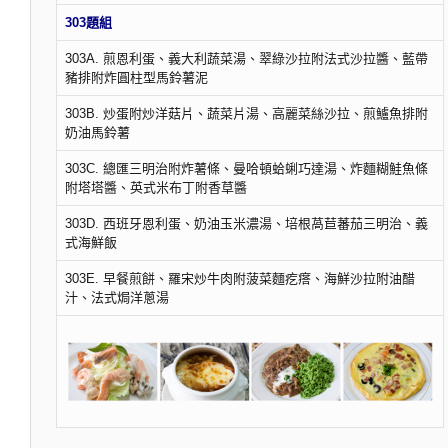
303題組
303A. 煎恩利蛋、義大利蔬菜湯、翠綠沙拉附法式沙拉醬、藍帶
豬排附炸圓柱型馬鈴薯泥
303B. 炒蛋附炒洋菇片、蔬菜片湯、高麗菜絲沙拉、煎鱸魚排附
奶油馬鈴薯
303C. 總匯三明治附炸薯條、曼哈頓蛤蜊巧達湯、炸麵糊鮭魚條
附塔塔醬、英式米布丁附香草醬
303D. 西班牙恩利蛋、奶油玉米濃湯、培根萵苣蕃茄三明治、義
式海鮮飯
303E. 早餐煎餅、羅宋炒牛肉附菠菜麵疙瘩、海鮮沙拉附油醋
汁、法式焗洋蔥湯