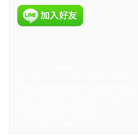
本會是社團法人彰化縣餐飲協會(位於彰化縣彰化市安平街3號)，不
是彰化市餐飲工會，彰化餐飲工會是在辦理勞健保，和換發廚師證
照。
而我們彰化餐飲協會是專門辦理勞動部勞動力發展署中彰投分署的
政府補助課程(彰化職訓局免費課程)，除了職訓課程外，相關的餐飲
證照班如：中餐丙級證照班、西餐丙級證照班、烘焙丙級證照班等
關於丙級證照的餐飲丙級證照課程，我們都有唷！
只要您在google搜尋彰化中餐、丙級中餐證照、西餐證照、丙級烘
焙、烘焙證照班、丙級廚師，都可以找到我們。
廚藝進步，證照加值，考餐飲證照，找彰化餐飲！