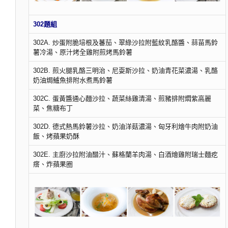
302題組
302A. 炒蛋附脆培根及蕃茄、翠綠沙拉附藍紋乳酪醬、蒜苗馬鈴
薯冷湯、原汁烤全雞附煎烤馬鈴薯
302B. 煎火腿乳酪三明治、尼耍斯沙拉、奶油青花菜濃湯、乳酪
奶油焗鱸魚排附水煮馬鈴薯
302C. 蛋黃醬通心麵沙拉、蔬菜絲雞清湯、煎豬排附燜紫高麗
菜、焦糖布丁
302D. 德式熱馬鈴薯沙拉、奶油洋菇濃湯、匈牙利燴牛肉附奶油
飯、烤蘋果奶酥
302E. 主廚沙拉附油醋汁、蘇格蘭羊肉湯、白酒燴雞附瑞士麵疙
瘩、炸蘋果圈