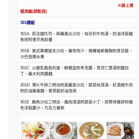
※線上模
擬測驗(請點我)
301題組
301A. 煎法國吐司、蒔蘿黃瓜沙拉、匈牙利牛肉湯、奶油洋菇鱸
魚排附香芹馬鈴薯
301B. 美式華爾道夫沙拉、雞骨肉汁、佛羅倫斯雞胸附青豆飯、
沙巴翁焗水果
301C. 火腿乳酪恩利蛋、鮮蝦盅附考克醬、青豆仁漿湯附麵包
丁、義大利肉醬麵
301D. 薄片牛排三明治附高麗菜沙拉、蔬菜絲清湯、紅酒燴牛肉
附奶油雞蛋麵、香草餡奶油泡芙
301E. 鮪魚沙拉三明治、雞肉清湯附蔬菜小丁、煎帶骨豬排附褐
色洋菇醬汁、巧克力慕斯