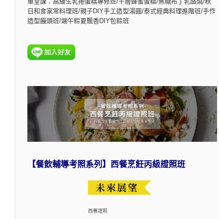
單堂課：高級生乳捲蛋糕專修班/千層蜂蜜蛋糕/焦糖布丁乳酪燒/秋
日和食家常料理班/親子DIY手工造型湯圓/泰式經典料理進階班/手作
造型饅頭班/端午粽夏飄香DIY包粽班
【餐飲輔導考照系列】西餐烹飪丙級證照班
西餐證照