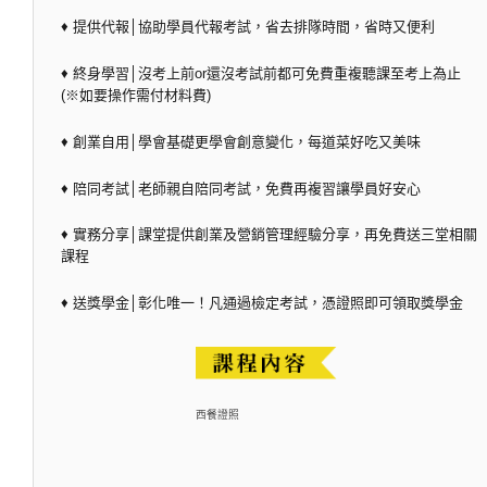
♦ 提供代報│協助學員代報考試，省去排隊時間，省時又便利
♦ 終身學習│沒考上前or還沒考試前都可免費重複聽課至考上為止
(※如要操作需付材料費)
♦ 創業自用│學會基礎更學會創意變化，每道菜好吃又美味
♦ 陪同考試│老師親自陪同考試，免費再複習讓學員好安心
♦ 實務分享│課堂提供創業及營銷管理經驗分享，再免費送三堂相關
課程
♦ 送獎學金│彰化唯一！凡通過檢定考試，憑證照即可領取獎學金
西餐證照