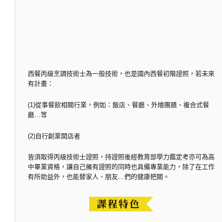
西餐丙級烹調技術士為一般技術，也是國內西餐初階證照，若未來
有計畫：
(1)從事餐飲相關行業，例如：飯店、餐廳、外燴團膳、複合式餐
廳…等
(2)自行創業開店者
皆須取得丙級技術士證照，持證照後經教育部學力鑑定考亦可為高
中畢業資格，讓自己擁有證照的同時也具備專業能力，除了在工作
有所助益外，也能替家人、朋友…們的健康把關。