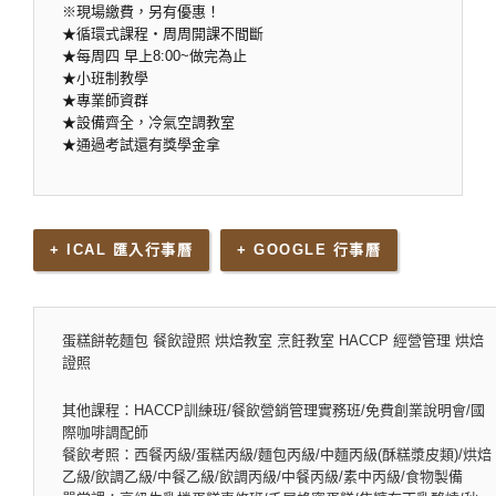
※現場繳費，另有優惠！
★循環式課程‧周周開課不間斷
★每周四 早上8:00~做完為止
★小班制教學
★專業師資群
★設備齊全，冷氣空調教室
★通過考試還有獎學金拿
+ ICAL 匯入行事曆
+ GOOGLE 行事曆
蛋糕餅乾麵包 餐飲證照 烘焙教室 烹飪教室 HACCP 經營管理 烘焙
證照
其他課程：HACCP訓練班/餐飲營銷管理實務班/免費創業說明會/國
際咖啡調配師
餐飲考照：西餐丙級/蛋糕丙級/麵包丙級/中麵丙級(酥糕漿皮類)/烘焙
乙級/飲調乙級/中餐乙級/飲調丙級/中餐丙級/素中丙級/食物製備