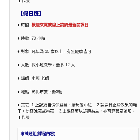
工作服
【假日班】
♦ 時間│
歡迎來電或線上詢問最新開課日
♦ 時數│70 小時
♦ 對象│凡年滿 15 歲以上，有無經驗皆可
♦ 人數│採小班教學，最多 12 人
♦ 講師│小郭 老師
♦ 地點│彰化市安平街3號
♦ 其它│1.上課須自備保鮮盒、廚房餐巾紙 2.請穿具止滑效果的鞋
子，勿穿涼鞋或拖鞋 3.上課穿著以舒適為主，亦可穿著廚師服、
工作服
考試題組(課程內容)