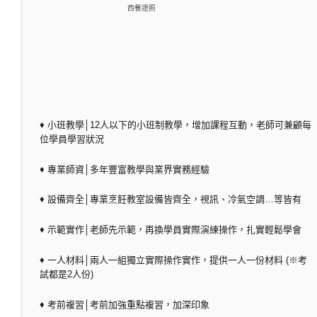
西餐證照
♦ 小班教學│12人以下的小班制教學，增加課程互動，老師可兼顧每
位學員學習狀況
♦ 專業師資│多年豐富教學與業界實務經驗
♦ 設備齊全│專業烹飪教室設備皆齊全，視訊、冷氣空調…等皆有
♦ 示範實作│老師先示範，再換學員實際演練操作，扎實輕鬆學會
♦ 一人材料│兩人一組獨立實際操作實作，提供一人一份材料 (※考
試都是2人份)
♦ 考前複習│考前加強重點複習，加深印象