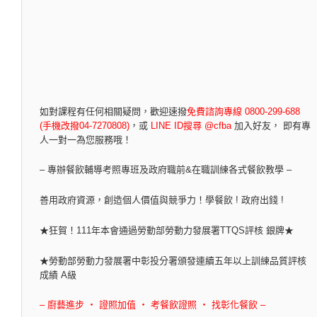
如對課程有任何相關疑問，
歡迎速撥
免費諮詢專線 0800-299-688
(手機改撥04-7270808)
，
或
LINE ID搜尋 @cfba
加入好友， 即有專
人一對一為您服務哦！
– 專辦餐飲輔導考照專班及政府職前&在職訓練各式餐飲教學 –
善用政府資源，創造個人價值與競爭力！學餐飲 ! 政府出錢 !
★狂賀！111年本會通過勞動部勞動力發展署TTQS評核 銀牌★
★勞動部勞動力發展署中彰投分署頒發連續五年以上訓練品質評核
成績 A級
– 廚藝進步 ‧ 證照加值 ‧ 考餐飲證照 ‧ 找彰化餐飲 –