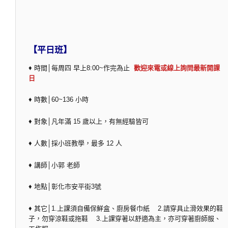
【平日班】
♦ 時間│每周四 早上8:00~作完為止
歡迎來電或線上詢問最新開課
日
♦ 時數│60~136 小時
♦ 對象│凡年滿 15 歲以上，有無經驗皆可
♦ 人數│採小班教學，最多 12 人
♦ 講師│小郭 老師
♦ 地點│彰化市安平街3號
♦ 其它│1.上課須自備保鮮盒、廚房餐巾紙 2.請穿具止滑效果的鞋
子，勿穿涼鞋或拖鞋 3.上課穿著以舒適為主，亦可穿著廚師服、