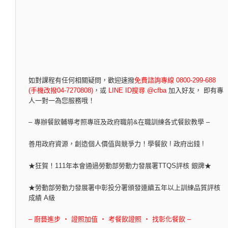
如對課程有任何相關疑問，
歡迎速撥
免費諮詢專線 0800-299-688
(手機改撥04-7270808)
，
或
LINE ID搜尋 @cfba
加入好友， 即有專
人一對一為您服務哦！
– 專辦餐飲輔導考照專班及政府職前&在職訓練各式餐飲教學 –
善用政府資源，創造個人價值與競爭力！學餐飲 ! 政府出錢 !
★狂賀！111年本會通過勞動部勞動力發展署TTQS評核 銀牌★
★勞動部勞動力發展署中彰投分署頒發連續五年以上訓練品質評核
成績 A級
– 廚藝進步 ‧ 證照加值 ‧ 考餐飲證照 ‧ 找彰化餐飲 –