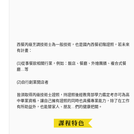
西餐丙級烹調技術士為一般技術，也是國內西餐初階證照，若未來
有計畫：
(1)從事餐飲相關行業，例如：飯店、餐廳、外燴團膳、複合式餐
廳…等
(2)自行創業開店者
皆須取得丙級技術士證照，持證照後經教育部學力鑑定考亦可為高
中畢業資格，讓自己擁有證照的同時也具備專業能力，除了在工作
有所助益外，也能替家人、朋友…們的健康把關。