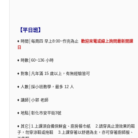
【平日班】
♦ 時間│每周四 早上8:00~作完為止
歡迎來電或線上詢問最新開課
日
♦ 時數│60~136 小時
♦ 對象│凡年滿 15 歲以上，有無經驗皆可
♦ 人數│採小班教學，最多 12 人
♦ 講師│小郭 老師
♦ 地點│彰化市安平街3號
♦ 其它│1.上課須自備保鮮盒、廚房餐巾紙 2.請穿具止滑效果的鞋
子，勿穿涼鞋或拖鞋 3.上課穿著以舒適為主，亦可穿著廚師服、