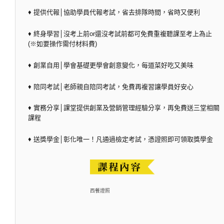
♦ 提供代報│協助學員代報考試，省去排隊時間，省時又便利
♦ 終身學習│沒考上前or還沒考試前都可免費重複聽課至考上為止
(※如要操作需付材料費)
♦ 創業自用│學會基礎更學會創意變化，每道菜好吃又美味
♦ 陪同考試│老師親自陪同考試，免費再複習讓學員好安心
♦ 實務分享│課堂提供創業及營銷管理經驗分享，再免費送三堂相關
課程
♦ 送獎學金│彰化唯一！凡通過檢定考試，憑證照即可領取獎學金
西餐證照