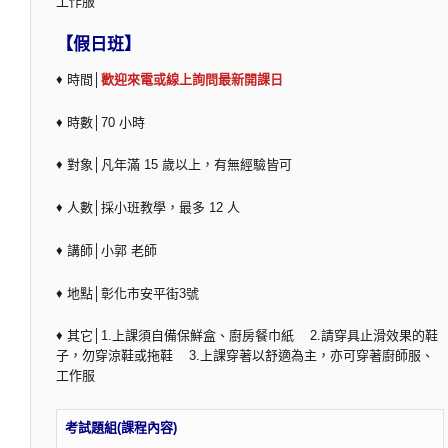
工作服
【假日班】
♦ 時間│
歡迎來電或線上詢問最新開課日
♦ 時數│70 小時
♦ 對象│凡年滿 15 歲以上，有無經驗皆可
♦ 人數│採小班教學，最多 12 人
♦ 講師│小郭 老師
♦ 地點│彰化市安平街3號
♦ 其它│1.上課須自備保鮮盒、廚房餐巾紙 2.請穿具止滑效果的鞋
子，勿穿涼鞋或拖鞋 3.上課穿著以舒適為主，亦可穿著廚師服、
工作服
考試題組(課程內容)