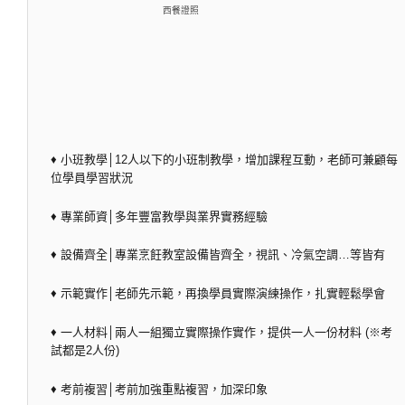
西餐證照
♦ 小班教學│12人以下的小班制教學，增加課程互動，老師可兼顧每
位學員學習狀況
♦ 專業師資│多年豐富教學與業界實務經驗
♦ 設備齊全│專業烹飪教室設備皆齊全，視訊、冷氣空調…等皆有
♦ 示範實作│老師先示範，再換學員實際演練操作，扎實輕鬆學會
♦ 一人材料│兩人一組獨立實際操作實作，提供一人一份材料 (※考
試都是2人份)
♦ 考前複習│考前加強重點複習，加深印象