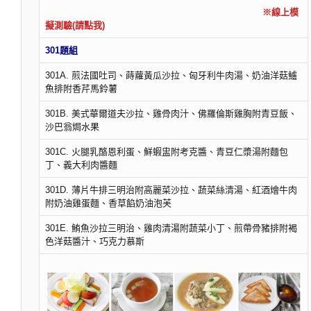
※線上模
擬測驗(請點我)
301題組
301A. 煎法國吐司、蒔蘿黃瓜沙拉、匈牙利牛肉湯、奶油洋菇鱸
魚排附香芹馬鈴薯
301B. 美式華爾道夫沙拉、雞骨肉汁、佛羅倫斯雞胸附青豆飯、
沙巴翁焗水果
301C. 火腿乳酪恩利蛋、鮮蝦盅附考克醬、青豆仁漿湯附麵包
丁、義大利肉醬麵
301D. 薄片牛排三明治附高麗菜沙拉、蔬菜絲清湯、紅酒燴牛肉
附奶油雞蛋麵、香草餡奶油泡芙
301E. 鮪魚沙拉三明治、雞肉清湯附蔬菜小丁、煎帶骨豬排附褐
色洋菇醬汁、巧克力慕斯