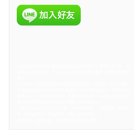
本會是社團法人彰化縣餐飲協會(位於彰化縣彰化市安平街3號)，不
是彰化市餐飲工會，彰化餐飲工會是在辦理勞健保，和換發廚師證
照。
而我們彰化餐飲協會是專門辦理勞動部勞動力發展署中彰投分署的
政府補助課程(彰化職訓局免費課程)，除了職訓課程外，相關的餐飲
證照班如：中餐丙級證照班、西餐丙級證照班、烘焙丙級證照班等
關於丙級證照的餐飲丙級證照課程，我們都有唷！
只要您在google搜尋彰化中餐、丙級中餐證照、西餐證照、丙級烘
焙、烘焙證照班、丙級廚師，都可以找到我們。
廚藝進步，證照加值，考餐飲證照，找彰化餐飲！