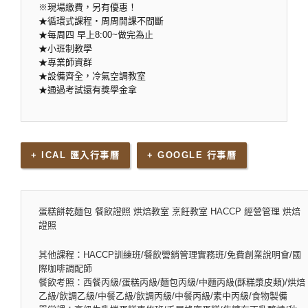
※現場繳費，另有優惠！
★循環式課程‧周周開課不間斷
★每周四 早上8:00~做完為止
★小班制教學
★專業師資群
★設備齊全，冷氣空調教室
★通過考試還有獎學金拿
+ ICAL 匯入行事曆
+ GOOGLE 行事曆
蛋糕餅乾麵包 餐飲證照 烘焙教室 烹飪教室 HACCP 經營管理 烘焙
證照
其他課程：HACCP訓練班/餐飲營銷管理實務班/免費創業說明會/國
際咖啡調配師
餐飲考照：西餐丙級/蛋糕丙級/麵包丙級/中麵丙級(酥糕漿皮類)/烘焙
乙級/飲調乙級/中餐乙級/飲調丙級/中餐丙級/素中丙級/食物製備