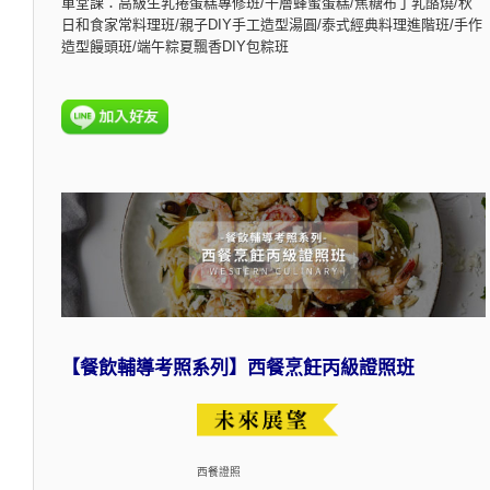
單堂課：高級生乳捲蛋糕專修班/千層蜂蜜蛋糕/焦糖布丁乳酪燒/秋
日和食家常料理班/親子DIY手工造型湯圓/泰式經典料理進階班/手作
造型饅頭班/端午粽夏飄香DIY包粽班
【餐飲輔導考照系列】西餐烹飪丙級證照班
西餐證照