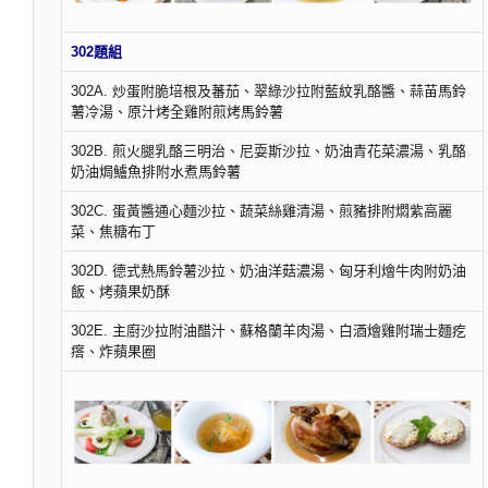
302題組
302A. 炒蛋附脆培根及蕃茄、翠綠沙拉附藍紋乳酪醬、蒜苗馬鈴
薯冷湯、原汁烤全雞附煎烤馬鈴薯
302B. 煎火腿乳酪三明治、尼耍斯沙拉、奶油青花菜濃湯、乳酪
奶油焗鱸魚排附水煮馬鈴薯
302C. 蛋黃醬通心麵沙拉、蔬菜絲雞清湯、煎豬排附燜紫高麗
菜、焦糖布丁
302D. 德式熱馬鈴薯沙拉、奶油洋菇濃湯、匈牙利燴牛肉附奶油
飯、烤蘋果奶酥
302E. 主廚沙拉附油醋汁、蘇格蘭羊肉湯、白酒燴雞附瑞士麵疙
瘩、炸蘋果圈