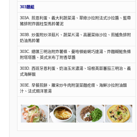
303題組
303A. 煎恩利蛋、義大利蔬菜湯、翠綠沙拉附法式沙拉醬、藍帶
豬排附炸圓柱型馬鈴薯泥
303B. 炒蛋附炒洋菇片、蔬菜片湯、高麗菜絲沙拉、煎鱸魚排附
奶油馬鈴薯
303C. 總匯三明治附炸薯條、曼哈頓蛤蜊巧達湯、炸麵糊鮭魚條
附塔塔醬、英式米布丁附香草醬
303D. 西班牙恩利蛋、奶油玉米濃湯、培根萵苣蕃茄三明治、義
式海鮮飯
303E. 早餐煎餅、羅宋炒牛肉附菠菜麵疙瘩、海鮮沙拉附油醋
汁、法式焗洋蔥湯