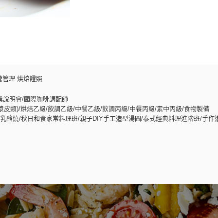
營管理 烘焙證照
業說明會/國際咖啡調配師
皮類)/烘焙乙級/飲調乙級/中餐乙級/飲調丙級/中餐丙級/素中丙級/食物製備
酪燒/秋日和食家常料理班/親子DIY手工造型湯圓/泰式經典料理進階班/手作