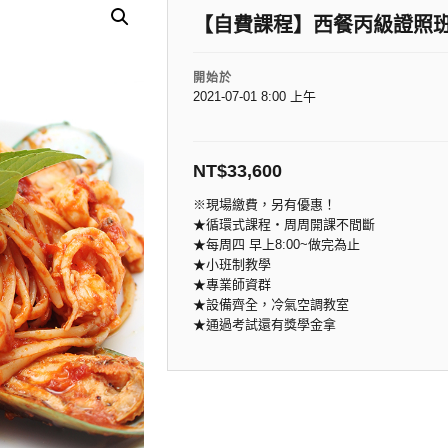
【自費課程】西餐丙級證照班
開始於
2021-07-01 8:00 上午
NT$
33,600
※現場繳費，另有優惠！
★循環式課程‧周周開課不間斷
★每周四 早上8:00~做完為止
★小班制教學
★專業師資群
★設備齊全，冷氣空調教室
★通過考試還有獎學金拿