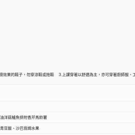
具止滑效果的鞋子，勿穿涼鞋或拖鞋 3.上課穿著以舒適為主，亦可穿著廚師服、
題組(課程
、奶油洋菇鱸魚排附香芹馬鈴薯
附青豆飯、沙巴翁焗水果