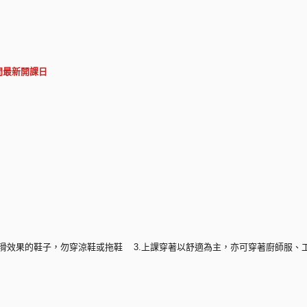
問最新開課日
具止滑效果的鞋子，勿穿涼鞋或拖鞋 3.上課穿著以舒適為主，亦可穿著廚師服、