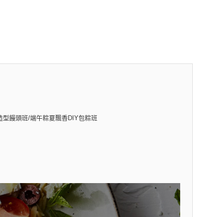
造型饅頭班/端午粽夏飄香DIY包粽班