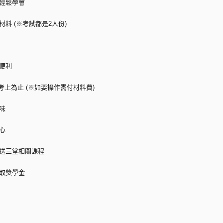
實輕鬆學會
料 (※考試都是2人份)
便利
考上為止 (※如要操作需付材料費)
味
心
費送三堂相關課程
領取獎學金