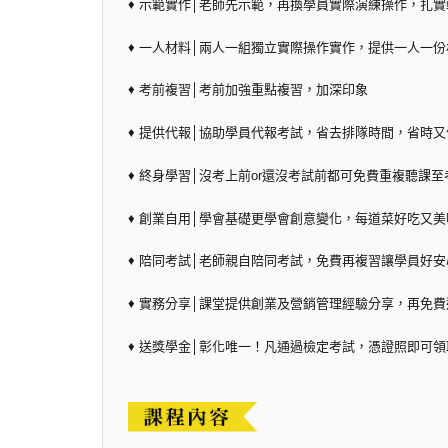
♦ 示範實作│老師先示範，再換學員實際演練操作，扎
♦ 一人材料│兩人一組獨立實際操作實作，提供一人一份材
♦ 考前複習│考前加強重點複習，加深印象
♦ 提供代報│協助學員代報考試，省去排隊時間，省時又
♦ 終身學習│沒考上前or還沒考試前都可免費重複聽課至
♦ 創業自用│學會基礎更學會創意變化，每道菜好吃又美
♦ 陪同考試│老師親自陪同考試，免費再複習讓學員好安
♦ 實務分享│課堂提供創業及營銷管理經驗分享，再免
♦ 送獎學金│彰化唯一！凡通過檢定考試，憑證照即可