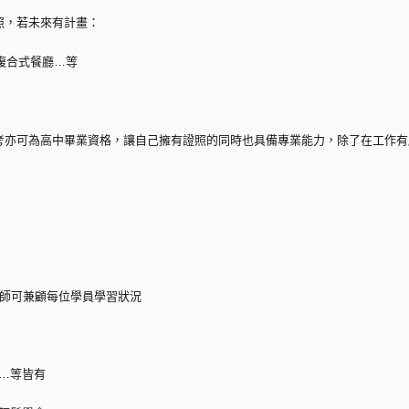
照，若未來有計畫：
複合式餐廳…等
考亦可為高中畢業資格，讓自己擁有證照的同時也具備專業能力，除了在工作有
老師可兼顧每位學員學習狀況
調…等皆有