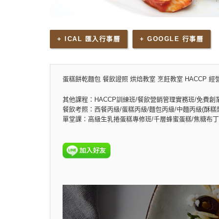
+ ICAL 匯入行事曆
+ GOOGLE 行事曆
蛋糕餅乾麵包 餐飲證照 烘焙教室 烹飪教室 HACCP 經
其他課程：HACCP訓練班/餐飲營銷管理實務班/免費創
餐飲考照：西餐丙級/蛋糕丙級/麵包丙級/中麵丙級(酥糕漿
單堂課：高級生乳捲蛋糕專修班/千層蜂蜜蛋糕/焦糖布丁乳