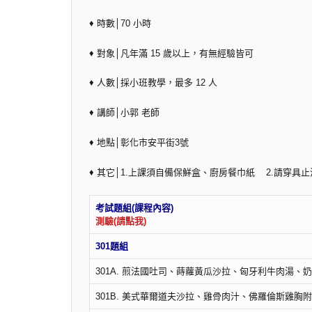
♦ 時數│70 小時
♦ 對象│凡年滿 15 歲以上，有無經驗皆可
♦ 人數│採小班教學，最多 12 人
♦ 講師│小郭 老師
♦ 地點│彰化市安平街3號
♦ 其它│1.上課須自備保鮮盒、廚房餐巾紙 2.請穿
考試
測驗(請點我)
301題組
301A. 煎法國吐司、蒔蘿黃瓜沙拉、匈牙利牛肉湯
301B. 美式華爾道夫沙拉、雞骨肉汁、佛羅倫斯雞胸