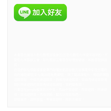
本會是社團法人彰化縣餐飲協會(位於彰化縣彰化市安平街3號)，不
是彰化市餐飲工會，彰化餐飲工會是在辦理勞健保，和換發廚師證
照。
而我們彰化餐飲協會是專門辦理勞動部勞動力發展署中彰投分署的
政府補助課程(彰化職訓局免費課程)，除了職訓課程外，相關的餐飲
證照班如：中餐丙級證照班、西餐丙級證照班、烘焙丙級證照班等
關於丙級證照的餐飲丙級證照課程，我們都有唷！
只要您在google搜尋彰化中餐、丙級中餐證照、西餐證照、丙級烘
焙、烘焙證照班、丙級廚師，都可以找到我們。
廚藝進步，證照加值，考餐飲證照，找彰化餐飲！