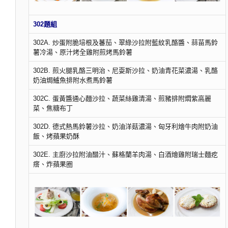
302題組
302A. 炒蛋附脆培根及蕃茄、翠綠沙拉附藍紋乳酪醬、蒜苗馬鈴
薯冷湯、原汁烤全雞附煎烤馬鈴薯
302B. 煎火腿乳酪三明治、尼耍斯沙拉、奶油青花菜濃湯、乳酪
奶油焗鱸魚排附水煮馬鈴薯
302C. 蛋黃醬通心麵沙拉、蔬菜絲雞清湯、煎豬排附燜紫高麗
菜、焦糖布丁
302D. 德式熱馬鈴薯沙拉、奶油洋菇濃湯、匈牙利燴牛肉附奶油
飯、烤蘋果奶酥
302E. 主廚沙拉附油醋汁、蘇格蘭羊肉湯、白酒燴雞附瑞士麵疙
瘩、炸蘋果圈