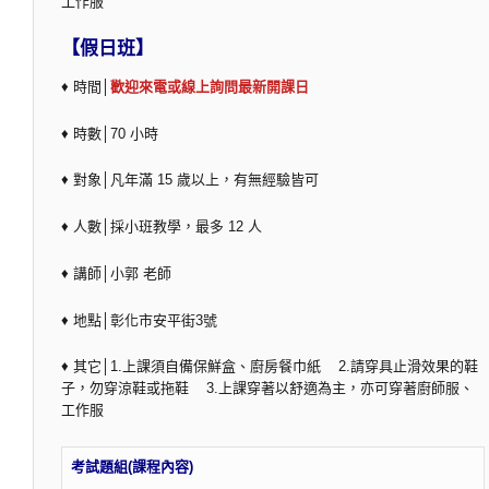
工作服
【假日班】
♦ 時間│
歡迎來電或線上詢問最新開課日
♦ 時數│70 小時
♦ 對象│凡年滿 15 歲以上，有無經驗皆可
♦ 人數│採小班教學，最多 12 人
♦ 講師│小郭 老師
♦ 地點│彰化市安平街3號
♦ 其它│1.上課須自備保鮮盒、廚房餐巾紙 2.請穿具止滑效果的鞋
子，勿穿涼鞋或拖鞋 3.上課穿著以舒適為主，亦可穿著廚師服、
工作服
考試題組(課程內容)