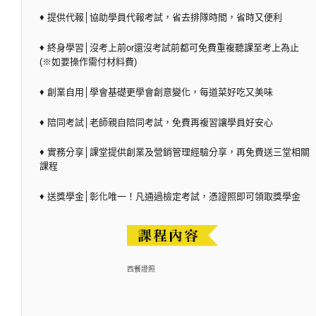
♦ 提供代報│協助學員代報考試，省去排隊時間，省時又便利
♦ 終身學習│沒考上前or還沒考試前都可免費重複聽課至考上為止
(※如要操作需付材料費)
♦ 創業自用│學會基礎更學會創意變化，每道菜好吃又美味
♦ 陪同考試│老師親自陪同考試，免費再複習讓學員好安心
♦ 實務分享│課堂提供創業及營銷管理經驗分享，再免費送三堂相關
課程
♦ 送獎學金│彰化唯一！凡通過檢定考試，憑證照即可領取獎學金
西餐證照