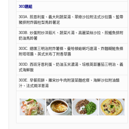
303題組
303A. 煎恩利蛋、義大利蔬菜湯、翠綠沙拉附法式沙拉醬、藍帶
豬排附炸圓柱型馬鈴薯泥
303B. 炒蛋附炒洋菇片、蔬菜片湯、高麗菜絲沙拉、煎鱸魚排附
奶油馬鈴薯
303C. 總匯三明治附炸薯條、曼哈頓蛤蜊巧達湯、炸麵糊鮭魚條
附塔塔醬、英式米布丁附香草醬
303D. 西班牙恩利蛋、奶油玉米濃湯、培根萵苣蕃茄三明治、義
式海鮮飯
303E. 早餐煎餅、羅宋炒牛肉附菠菜麵疙瘩、海鮮沙拉附油醋
汁、法式焗洋蔥湯