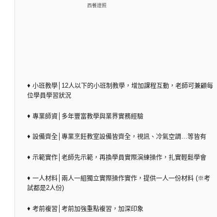
西餐證照
♦ 小班教學│12人以下的小班制教學，增加課程互動，老師可兼顧每
位學員學習狀況
♦ 專業師資│多年豐富教學與業界實務經驗
♦ 設備齊全│專業烹飪教室設備皆齊全，視訊、冷氣空調…等皆有
♦ 示範實作│老師先示範，再換學員實際演練操作，扎實輕鬆學會
♦ 一人材料│兩人一組獨立實際操作實作，提供一人一份材料 (※考
試都是2人份)
♦ 考前複習│考前加強重點複習，加深印象