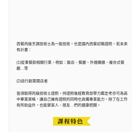
西餐丙級烹調技術士為一般技術，也是國內西餐初階證照，若未來
有計畫：
(1)從事餐飲相關行業，例如：飯店、餐廳、外燴團膳、複合式餐
廳…等
(2)自行創業開店者
皆須取得丙級技術士證照，持證照後經教育部學力鑑定考亦可為高
中畢業資格，讓自己擁有證照的同時也具備專業能力，除了在工作
有所助益外，也能替家人、朋友…們的健康把關。