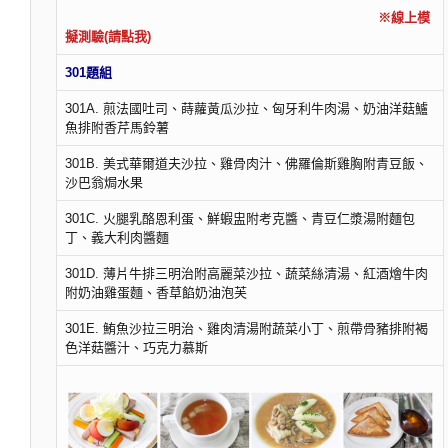
※線上模
擬測驗(請點我)
301題組
301A. 煎法國吐司、蒔蘿黃瓜沙拉、匈牙利牛肉湯、奶油洋菇鱸
魚排附香芹馬鈴薯
301B. 美式華爾道夫沙拉、雞骨肉汁、佛羅倫斯雞胸附青豆飯、
沙巴翁焗水果
301C. 火腿乳酪恩利蛋、鮮蝦盅附考克醬、青豆仁漿湯附麵包
丁、義大利肉醬麵
301D. 薄片牛排三明治附高麗菜沙拉、蔬菜絲清湯、紅酒燴牛肉
附奶油雞蛋麵、香草餡奶油泡芙
301E. 鮪魚沙拉三明治、雞肉清湯附蔬菜小丁、煎帶骨豬排附褐
色洋菇醬汁、巧克力慕斯