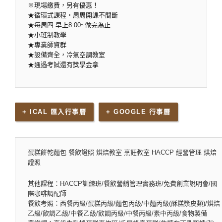
※現場繳費，另有優惠！
★循環式課程‧周周開課不間斷
★每周四 早上8:00~做完為止
★小班制教學
★專業師資群
★設備齊全，冷氣空調教室
★通過考試還有獎學金拿
+ ICAL 匯入行事曆
+ GOOGLE 行事曆
蛋糕餅乾麵包 餐飲證照 烘焙教室 烹飪教室 HACCP 經營管理 烘焙
證照
其他課程：HACCP訓練班/餐飲營銷管理實務班/免費創業說明會/國
際咖啡調配師
餐飲考照：西餐丙級/蛋糕丙級/麵包丙級/中麵丙級(酥糕漿皮類)/烘焙
乙級/飲調乙級/中餐乙級/飲調丙級/中餐丙級/素中丙級/食物製備