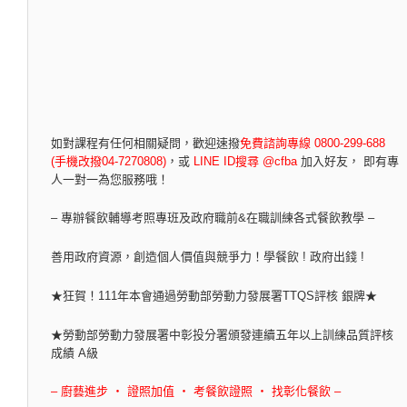
如對課程有任何相關疑問，
歡迎速撥
免費諮詢專線 0800-299-688
(手機改撥04-7270808)
，
或
LINE ID搜尋 @cfba
加入好友， 即有專
人一對一為您服務哦！
– 專辦餐飲輔導考照專班及政府職前&在職訓練各式餐飲教學 –
善用政府資源，創造個人價值與競爭力！學餐飲 ! 政府出錢 !
★狂賀！111年本會通過勞動部勞動力發展署TTQS評核 銀牌★
★勞動部勞動力發展署中彰投分署頒發連續五年以上訓練品質評核
成績 A級
– 廚藝進步 ‧ 證照加值 ‧ 考餐飲證照 ‧ 找彰化餐飲 –