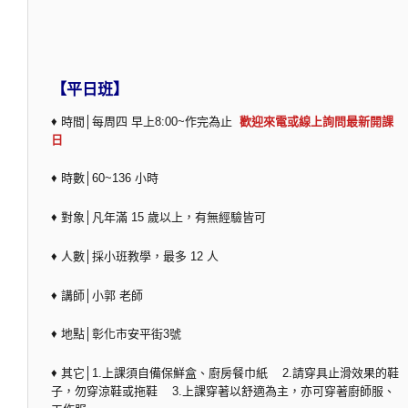
【平日班】
♦ 時間│每周四 早上8:00~作完為止
歡迎來電或線上詢問最新開課
日
♦ 時數│60~136 小時
♦ 對象│凡年滿 15 歲以上，有無經驗皆可
♦ 人數│採小班教學，最多 12 人
♦ 講師│小郭 老師
♦ 地點│彰化市安平街3號
♦ 其它│1.上課須自備保鮮盒、廚房餐巾紙 2.請穿具止滑效果的鞋
子，勿穿涼鞋或拖鞋 3.上課穿著以舒適為主，亦可穿著廚師服、