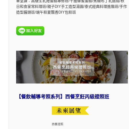
單堂課：高級生乳捲蛋糕專修班/千層蜂蜜蛋糕/焦糖布丁乳酪燒/秋
日和食家常料理班/親子DIY手工造型湯圓/泰式經典料理進階班/手作
造型饅頭班/端午粽夏飄香DIY包粽班
【餐飲輔導考照系列】西餐烹飪丙級證照班
西餐證照