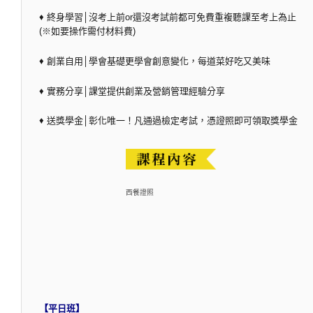
♦ 終身學習│沒考上前or還沒考試前都可免費重複聽課至考上為止
(※如要操作需付材料費)
♦ 創業自用│學會基礎更學會創意變化，每道菜好吃又美味
♦ 實務分享│課堂提供創業及營銷管理經驗分享
♦ 送獎學金│彰化唯一！凡通過檢定考試，憑證照即可領取獎學金
西餐證照
【平日班】