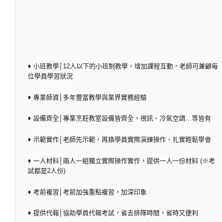
♦ 小班教學│12人以下的小班制教學，增加課程互動，老師可兼顧每
位學員學習狀況
♦ 專業師資│多年豐富教學與業界實務經驗
♦ 設備齊全│專業烹飪教室設備皆齊全，視訊、冷氣空調…等皆有
♦ 示範實作│老師先示範，再換學員實際演練操作，扎實輕鬆學會
♦ 一人材料│兩人一組獨立實際操作實作，提供一人一份材料 (※考
試都是2人份)
♦ 考前複習│考前加強重點複習，加深印象
♦ 提供代報│協助學員代報考試，省去排隊時間，省時又便利