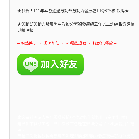
★狂賀！111年本會通過勞動部勞動力發展署TTQS評核 銀牌★
★勞動部勞動力發展署中彰投分署頒發連續五年以上訓練品質評核
成績 A級
– 廚藝進步 ‧ 證照加值 ‧ 考餐飲證照 ‧ 找彰化餐飲 –
本會是社團法人彰化縣餐飲協會(位於彰化縣彰化市安平街3號)，不
是彰化市餐飲工會，彰化餐飲工會是在辦理勞健保，和換發廚師證
照。
而我們彰化餐飲協會是專門辦理勞動部勞動力發展署中彰投分署的