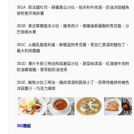
301A. 煎法國吐司、蒔蘿黃瓜沙拉、匈牙利牛肉湯、奶油洋菇鱸魚
排附香芹馬鈴薯
301B. 美式華爾道夫沙拉、雞骨肉汁、佛羅倫斯雞胸附青豆飯、沙
巴翁焗水果
301C. 火腿乳酪恩利蛋、鮮蝦盅附考克醬、青豆仁漿湯附麵包丁、
義大利肉醬麵
301D. 薄片牛排三明治附高麗菜沙拉、蔬菜絲清湯、紅酒燴牛肉附
奶油雞蛋麵、香草餡奶油泡芙
301E. 鮪魚沙拉三明治、雞肉清湯附蔬菜小丁、煎帶骨豬排附褐色
洋菇醬汁、巧克力慕斯
302題組