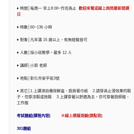
♦ 時間│每周一 早上8:00~作完為止
歡迎來電或線上詢問最新開課
日
♦ 時數│60~136 小時
♦ 對象│凡年滿 15 歲以上，有無經驗皆可
♦ 人數│採小班教學，最多 12 人
♦ 講師│小郭 老師
♦ 地點│彰化市安平街3號
♦ 其它│1.上課須自備保鮮盒、廚房餐巾紙 2.請穿具止滑效果的鞋
子，勿穿涼鞋或拖鞋 3.上課穿著以舒適為主，亦可穿著廚師服、
工作服
考試題組(課程內容)
※線上模擬測驗(請點我)
301題組