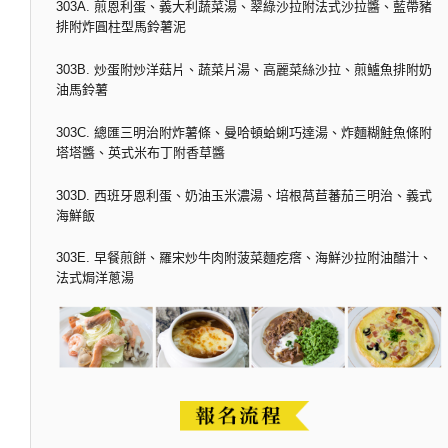
303A. 煎恩利蛋、義大利蔬菜湯、翠綠沙拉附法式沙拉醬、藍帶豬
排附炸圓柱型馬鈴薯泥
303B. 炒蛋附炒洋菇片、蔬菜片湯、高麗菜絲沙拉、煎鱸魚排附奶
油馬鈴薯
303C. 總匯三明治附炸薯條、曼哈頓蛤蜊巧達湯、炸麵糊鮭魚條附
塔塔醬、英式米布丁附香草醬
303D. 西班牙恩利蛋、奶油玉米濃湯、培根萵苣蕃茄三明治、義式
海鮮飯
303E. 早餐煎餅、羅宋炒牛肉附菠菜麵疙瘩、海鮮沙拉附油醋汁、
法式焗洋蔥湯