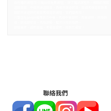
政府補助課程(彰化職訓局免費課程)，除了職訓課程外，相關的餐飲
證照班如：中餐丙級證照班、西餐丙級證照班、烘焙丙級證照班等
關於丙級證照的餐飲丙級證照課程，我們都有唷！
只要您在google搜尋彰化中餐、丙級中餐證照、西餐證照、丙級烘
焙、烘焙證照班、丙級廚師，都可以找到我們。
廚藝進步，證照加值，考餐飲證照，找彰化餐飲！
聯絡我們