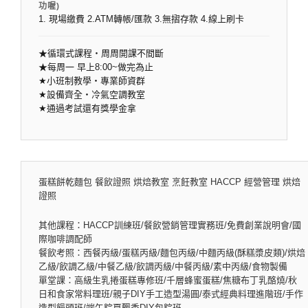
功喔)
1. 現場繳費 2.ATM轉帳/匯款 3.無摺存款 4.線上刷卡
★循環式課程‧周周開課不間斷
★每周一 早上8:00~做完為止
★
小班制教學‧專業師資群
★
設備齊全‧冷氣空調教室
★
通過考試還有獎學金拿
蛋糕餅乾麵包 餐飲證照 烘焙教室 烹飪教室 HACCP 經營管理 烘焙
證照
其他課程：HACCP訓練班/餐飲營銷管理實務班/免費創業說明會/國
際咖啡調配師
餐飲考照：西餐丙級/蛋糕丙級/麵包丙級/中麵丙級(酥糕漿皮類)/烘焙
乙級/飲調乙級/中餐乙級/飲調丙級/中餐丙級/素中丙級/食物製備
單堂課：高級生乳捲蛋糕專修班/千層蜂蜜蛋糕/焦糖布丁乳酪燒/秋
日和食家常料理班/親子DIY手工造型湯圓/泰式經典料理進階班/手作
造型饅頭班/端午粽夏飄香DIY包粽班