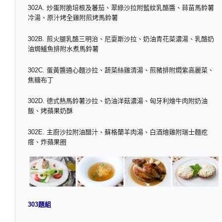
302A. 炒蛋附脆培根及蕃茄、翠綠沙拉附藍紋乳酪醬、蒜苗馬鈴薯
冷湯、原汁烤全雞附煎烤馬鈴薯
302B. 煎火腿乳酪三明治、尼耍斯沙拉、奶油青花菜濃湯、乳酪奶
油焗鱸魚排附水煮馬鈴薯
302C. 蛋黃醬通心麵沙拉、蔬菜絲雞清湯、煎豬排附燜紫高麗菜、
焦糖布丁
302D. 德式熱馬鈴薯沙拉、奶油洋菇濃湯、匈牙利燴牛肉附奶油
飯、烤蘋果奶酥
302E. 主廚沙拉附油醋汁、蘇格蘭羊肉湯、白酒燴雞附瑞士麵疙
瘩、炸蘋果圈
303題組