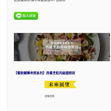
【餐飲輔導考照系列】西餐烹飪丙級證照班
西餐證照