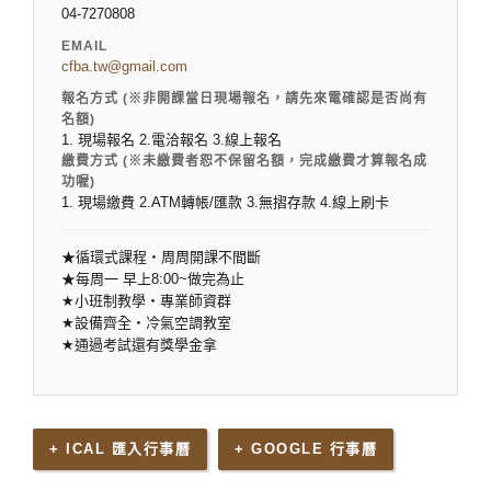
04-7270808
EMAIL
cfba.tw@gmail.com
報名方式 (※非開課當日現場報名，請先來電確認是否尚有
名額)
1. 現場報名 2.電洽報名 3.線上報名
繳費方式 (※未繳費者恕不保留名額，完成繳費才算報名成
功喔)
1. 現場繳費 2.ATM轉帳/匯款 3.無摺存款 4.線上刷卡
★循環式課程‧周周開課不間斷
★每周一 早上8:00~做完為止
★
小班制教學‧專業師資群
★
設備齊全‧冷氣空調教室
★
通過考試還有獎學金拿
+ ICAL 匯入行事曆
+ GOOGLE 行事曆