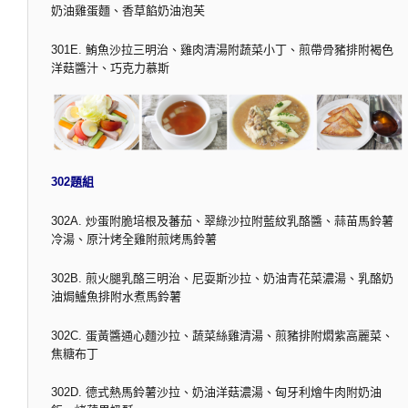
奶油雞蛋麵、香草餡奶油泡芙
301E. 鮪魚沙拉三明治、雞肉清湯附蔬菜小丁、煎帶骨豬排附褐色
洋菇醬汁、巧克力慕斯
302題組
302A. 炒蛋附脆培根及蕃茄、翠綠沙拉附藍紋乳酪醬、蒜苗馬鈴薯
冷湯、原汁烤全雞附煎烤馬鈴薯
302B. 煎火腿乳酪三明治、尼耍斯沙拉、奶油青花菜濃湯、乳酪奶
油焗鱸魚排附水煮馬鈴薯
302C. 蛋黃醬通心麵沙拉、蔬菜絲雞清湯、煎豬排附燜紫高麗菜、
焦糖布丁
302D. 德式熱馬鈴薯沙拉、奶油洋菇濃湯、匈牙利燴牛肉附奶油