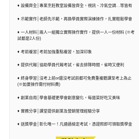
♦ 設備齊全│專業烹飪教室設備皆齊全，視訊、冷氣空調…等皆有
♦ 示範實作│老師先示範，再換學員實際演練操作，扎實輕鬆學會
♦ 一人材料│兩人一組獨立實際操作實作，提供一人一份材料 (※考
試都是2人份)
♦ 考前複習│考前加強重點複習，加深印象
♦ 提供代報│協助學員代報考試，省去排隊時間，省時又便利
♦ 終身學習│沒考上前or還沒考試前都可免費重複聽課至考上為止
(※如要操作需付材料費)
♦ 創業自用│學會基礎更學會創意變化，每道菜好吃又美味
♦ 實務分享│課堂提供創業及營銷管理經驗分享
♦ 送獎學金│彰化唯一！凡通過檢定考試，憑證照即可領取獎學金