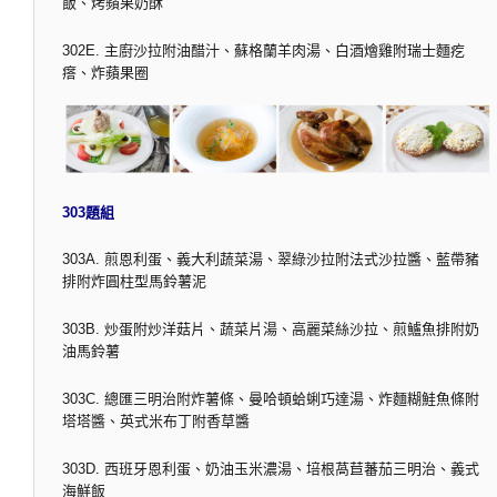
飯、烤蘋果奶酥
302E. 主廚沙拉附油醋汁、蘇格蘭羊肉湯、白酒燴雞附瑞士麵疙
瘩、炸蘋果圈
303題組
303A. 煎恩利蛋、義大利蔬菜湯、翠綠沙拉附法式沙拉醬、藍帶豬
排附炸圓柱型馬鈴薯泥
303B. 炒蛋附炒洋菇片、蔬菜片湯、高麗菜絲沙拉、煎鱸魚排附奶
油馬鈴薯
303C. 總匯三明治附炸薯條、曼哈頓蛤蜊巧達湯、炸麵糊鮭魚條附
塔塔醬、英式米布丁附香草醬
303D. 西班牙恩利蛋、奶油玉米濃湯、培根萵苣蕃茄三明治、義式
海鮮飯