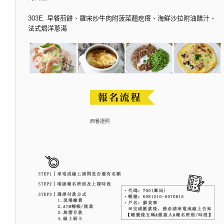
303E. 早餐煎餅、羅宋炒牛肉附菠菜麵疙瘩、海鮮沙拉附油醋汁、
法式焗洋蔥湯
西餐證照