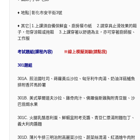
♦ 地點│彰化市安平街3號
♦ 其它│1.上課須自備保鮮盒、廚房餐巾紙 2.請穿具止滑效果的鞋
子，勿穿涼鞋或拖鞋 3.上課穿著以舒適為主，亦可穿著廚師服、
工作服
考試題組(課程內容)
※線上模擬測驗(請點我)
301題組
301A. 煎法國吐司、蒔蘿黃瓜沙拉、匈牙利牛肉湯、奶油洋菇鱸魚
排附香芹馬鈴薯
301B. 美式華爾道夫沙拉、雞骨肉汁、佛羅倫斯雞胸附青豆飯、沙
巴翁焗水果
301C. 火腿乳酪恩利蛋、鮮蝦盅附考克醬、青豆仁漿湯附麵包丁、
義大利肉醬麵
301D. 薄片牛排三明治附高麗菜沙拉、蔬菜絲清湯、紅酒燴牛肉附