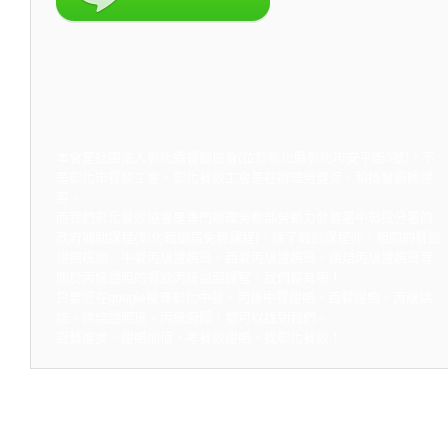
本會是社團法人彰化縣餐飲協會(位於彰化縣彰化市安平街3號)，不
是彰化市餐飲工會，彰化餐飲工會是在辦理勞健保，和換發廚師證
照。
而我們彰化餐飲協會是專門辦理勞動部勞動力發展署中彰投分署的
政府補助課程(彰化職訓局免費課程)，除了職訓課程外，相關的餐飲
證照班如：中餐丙級證照班、西餐丙級證照班、烘焙丙級證照班等
關於丙級證照的餐飲丙級證照課程，我們都有唷！
只要您在google搜尋彰化中餐、丙級中餐證照、西餐證照、丙級烘
焙、烘焙證照班、丙級廚師，都可以找到我們。
廚藝進步，證照加值，考餐飲證照，找彰化餐飲！