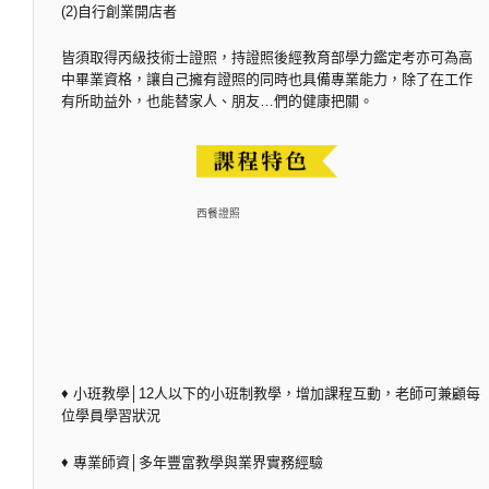
(2)自行創業開店者
皆須取得丙級技術士證照，持證照後經教育部學力鑑定考亦可為高
中畢業資格，讓自己擁有證照的同時也具備專業能力，除了在工作
有所助益外，也能替家人、朋友…們的健康把關。
西餐證照
♦ 小班教學│12人以下的小班制教學，增加課程互動，老師可兼顧每
位學員學習狀況
♦ 專業師資│多年豐富教學與業界實務經驗