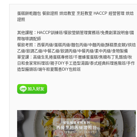
蛋糕餅乾麵包 餐飲證照 烘焙教室 烹飪教室 HACCP 經營管理 烘焙
證照
其他課程：HACCP訓練班/餐飲營銷管理實務班/免費創業說明會/國
際咖啡調配師
餐飲考照：西餐丙級/蛋糕丙級/麵包丙級/中麵丙級(酥糕漿皮類)/烘焙
乙級/飲調乙級/中餐乙級/飲調丙級/中餐丙級/素中丙級/食物製備
單堂課：高級生乳捲蛋糕專修班/千層蜂蜜蛋糕/焦糖布丁乳酪燒/秋
日和食家常料理班/親子DIY手工造型湯圓/泰式經典料理進階班/手作
造型饅頭班/端午粽夏飄香DIY包粽班