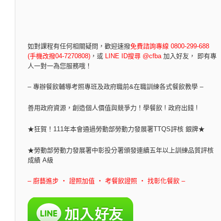
如對課程有任何相關疑問，
歡迎速撥
免費諮詢專線 0800-299-688
(手機改撥04-7270808)
，
或
LINE ID搜尋 @cfba
加入好友， 即有專
人一對一為您服務哦！
– 專辦餐飲輔導考照專班及政府職前&在職訓練各式餐飲教學 –
善用政府資源，創造個人價值與競爭力！學餐飲 ! 政府出錢 !
★狂賀！111年本會通過勞動部勞動力發展署TTQS評核 銀牌★
★勞動部勞動力發展署中彰投分署頒發連續五年以上訓練品質評核
成績 A級
– 廚藝進步 ‧ 證照加值 ‧ 考餐飲證照 ‧ 找彰化餐飲 –