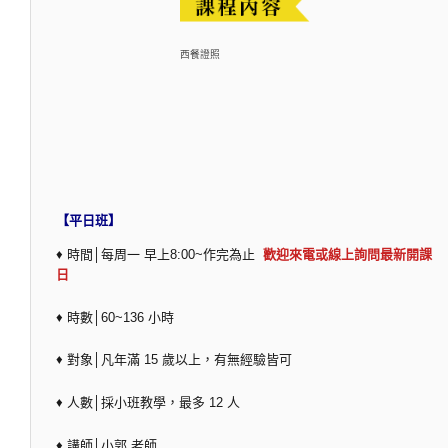
西餐證照
【平日班】
♦ 時間│每周一 早上8:00~作完為止
歡迎來電或線上詢問最新開課
日
♦ 時數│60~136 小時
♦ 對象│凡年滿 15 歲以上，有無經驗皆可
♦ 人數│採小班教學，最多 12 人
♦ 講師│小郭 老師