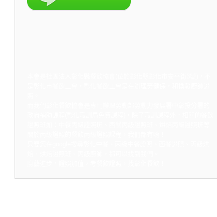
本會是社團法人彰化縣餐飲協會(位於彰化縣彰化市安平街3號)，不
是彰化市餐飲工會，彰化餐飲工會是在辦理勞健保，和換發廚師證
照。
而我們彰化餐飲協會是專門辦理勞動部勞動力發展署中彰投分署的
政府補助課程(彰化職訓局免費課程)，除了職訓課程外，相關的餐飲
證照班如：中餐丙級證照班、西餐丙級證照班、烘焙丙級證照班等
關於丙級證照的餐飲丙級證照課程，我們都有唷！
只要您在google搜尋彰化中餐、丙級中餐證照、西餐證照、丙級烘
焙、烘焙證照班、丙級廚師，都可以找到我們。
廚藝進步，證照加值，考餐飲證照，找彰化餐飲！