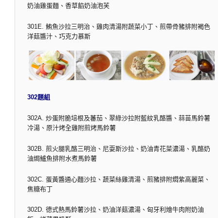
奶油雞蛋麵、香草餡奶油泡芙
301E. 鮪魚沙拉三明治、雞肉清湯附蔬菜小丁、煎帶骨豬排附褐色
洋菇醬汁、巧克力慕斯
302題組
302A. 炒蛋附脆培根及蕃茄、翠綠沙拉附藍紋乳酪醬、蒜苗馬鈴薯
冷湯、原汁烤全雞附煎烤馬鈴薯
302B. 煎火腿乳酪三明治、尼耍斯沙拉、奶油青花菜濃湯、乳酪奶
油焗鱸魚排附水煮馬鈴薯
302C. 蛋黃醬通心麵沙拉、蔬菜絲雞清湯、煎豬排附燜紫高麗菜、
焦糖布丁
302D. 德式熱馬鈴薯沙拉、奶油洋菇濃湯、匈牙利燴牛肉附奶油