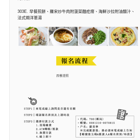
303E. 早餐煎餅、羅宋炒牛肉附菠菜麵疙瘩、海鮮沙拉附油醋汁、
法式焗洋蔥湯
西餐證照