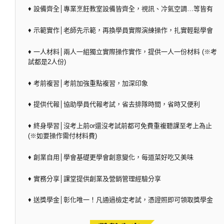
♦ 設備齊全│專業烹飪教室設備皆齊全，視訊、冷氣空調…等皆有
♦ 示範實作│老師先示範，再換學員實際演練操作，扎實輕鬆學會
♦ 一人材料│兩人一組獨立實際操作實作，提供一人一份材料 (※考
試都是2人份)
♦ 考前複習│考前加強重點複習，加深印象
♦ 提供代報│協助學員代報考試，省去排隊時間，省時又便利
♦ 終身學習│沒考上前or還沒考試前都可免費重複聽課至考上為止
(※如要操作需付材料費)
♦ 創業自用│學會基礎更學會創意變化，每道菜好吃又美味
♦ 實務分享│課堂提供創業及營銷管理經驗分享
♦ 送獎學金│彰化唯一！凡通過檢定考試，憑證照即可領取獎學金