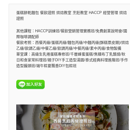
蛋糕餅乾麵包 餐飲證照 烘焙教室 烹飪教室 HACCP 經營管理 烘焙
證照
其他課程：HACCP訓練班/餐飲營銷管理實務班/免費創業說明會/國
際咖啡調配師
餐飲考照：西餐丙級/蛋糕丙級/麵包丙級/中麵丙級(酥糕漿皮類)/烘焙
乙級/飲調乙級/中餐乙級/飲調丙級/中餐丙級/素中丙級/食物製備
單堂課：高級生乳捲蛋糕專修班/千層蜂蜜蛋糕/焦糖布丁乳酪燒/秋
日和食家常料理班/親子DIY手工造型湯圓/泰式經典料理進階班/手作
造型饅頭班/端午粽夏飄香DIY包粽班