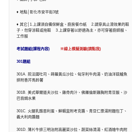
♦ 地點│彰化市安平街3號
♦ 其它│1.上課須自備保鮮盒、廚房餐巾紙 2.請穿具止滑效果的鞋
子，勿穿涼鞋或拖鞋 3.上課穿著以舒適為主，亦可穿著廚師服、
工作服
考試題組(課程內容)
※線上模擬測驗(請點我)
301題組
301A. 煎法國吐司、蒔蘿黃瓜沙拉、匈牙利牛肉湯、奶油洋菇鱸魚
排附香芹馬鈴薯
301B. 美式華爾道夫沙拉、雞骨肉汁、佛羅倫斯雞胸附青豆飯、沙
巴翁焗水果
301C. 火腿乳酪恩利蛋、鮮蝦盅附考克醬、青豆仁漿湯附麵包丁、
義大利肉醬麵
301D. 薄片牛排三明治附高麗菜沙拉、蔬菜絲清湯、紅酒燴牛肉附