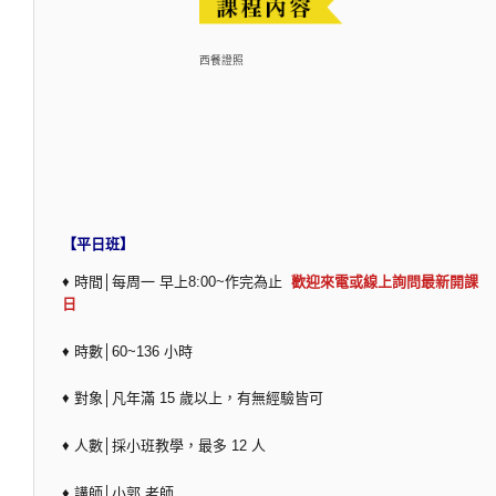
西餐證照
【平日班】
♦ 時間│每周一 早上8:00~作完為止
歡迎來電或線上詢問最新開課
日
♦ 時數│60~136 小時
♦ 對象│凡年滿 15 歲以上，有無經驗皆可
♦ 人數│採小班教學，最多 12 人
♦ 講師│小郭 老師