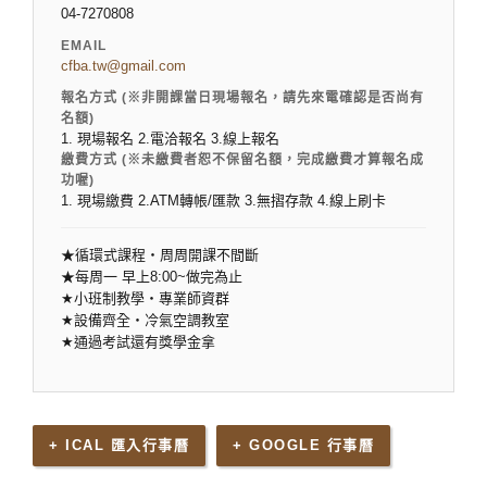
04-7270808
EMAIL
cfba.tw@gmail.com
報名方式 (※非開課當日現場報名，請先來電確認是否尚有
名額)
1. 現場報名 2.電洽報名 3.線上報名
繳費方式 (※未繳費者恕不保留名額，完成繳費才算報名成
功喔)
1. 現場繳費 2.ATM轉帳/匯款 3.無摺存款 4.線上刷卡
★循環式課程‧周周開課不間斷
★每周一 早上8:00~做完為止
★
小班制教學‧專業師資群
★
設備齊全‧冷氣空調教室
★
通過考試還有獎學金拿
+ ICAL 匯入行事曆
+ GOOGLE 行事曆