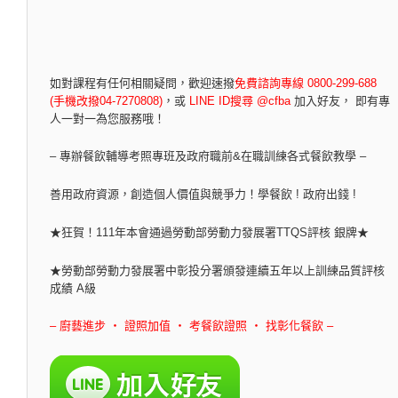
如對課程有任何相關疑問，
歡迎速撥
免費諮詢專線 0800-299-688
(手機改撥04-7270808)
，
或
LINE ID搜尋 @cfba
加入好友， 即有專
人一對一為您服務哦！
– 專辦餐飲輔導考照專班及政府職前&在職訓練各式餐飲教學 –
善用政府資源，創造個人價值與競爭力！學餐飲 ! 政府出錢 !
★狂賀！111年本會通過勞動部勞動力發展署TTQS評核 銀牌★
★勞動部勞動力發展署中彰投分署頒發連續五年以上訓練品質評核
成績 A級
– 廚藝進步 ‧ 證照加值 ‧ 考餐飲證照 ‧ 找彰化餐飲 –