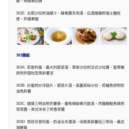
飯、烤蘋果奶酥
302E. 主廚沙拉附油醋汁、蘇格蘭羊肉湯、白酒燴雞附瑞士麵疙
瘩、炸蘋果圈
303題組
303A. 煎恩利蛋、義大利蔬菜湯、翠綠沙拉附法式沙拉醬、藍帶豬
排附炸圓柱型馬鈴薯泥
303B. 炒蛋附炒洋菇片、蔬菜片湯、高麗菜絲沙拉、煎鱸魚排附奶
油馬鈴薯
303C. 總匯三明治附炸薯條、曼哈頓蛤蜊巧達湯、炸麵糊鮭魚條附
塔塔醬、英式米布丁附香草醬
303D. 西班牙恩利蛋、奶油玉米濃湯、培根萵苣蕃茄三明治、義式
海鮮飯