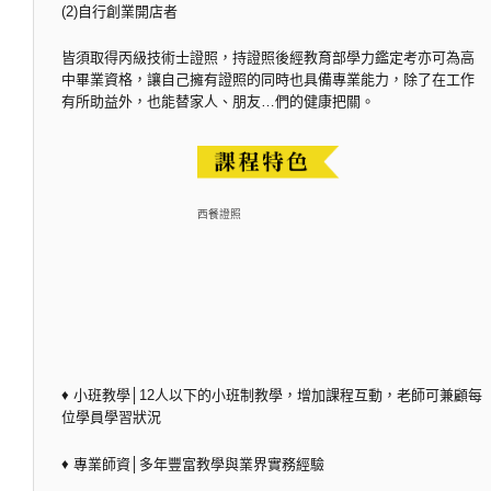
(2)自行創業開店者
皆須取得丙級技術士證照，持證照後經教育部學力鑑定考亦可為高
中畢業資格，讓自己擁有證照的同時也具備專業能力，除了在工作
有所助益外，也能替家人、朋友…們的健康把關。
西餐證照
♦ 小班教學│12人以下的小班制教學，增加課程互動，老師可兼顧每
位學員學習狀況
♦ 專業師資│多年豐富教學與業界實務經驗