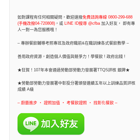
如對課程有任何相關疑問，
歡迎速撥
免費諮詢專線 0800-299-688
(手機改撥04-720808)
，
或
LINE ID搜尋 @cfba
加入好友， 即有專
人一對一為您服務哦！
– 專辦餐飲輔導考照專班及政府職前&在職訓練各式餐飲教學 –
善用政府資源，創造個人價值與競爭力！學餐飲 ! 政府出錢 !
★狂賀！107年本會通過勞動部勞動力發展署TTQS評核 銀牌★
★勞動部勞動力發展署中彰投分署頒發連續五年以上訓練品質評核
成績 A級
– 廚藝進步 ‧ 證照加值 ‧ 考餐飲證照 ‧ 找彰化餐飲 –