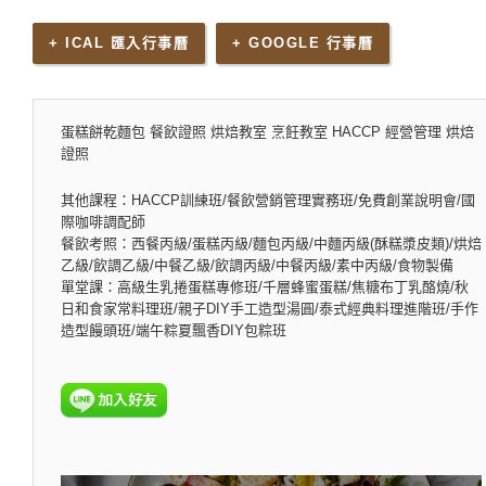
+ ICAL 匯入行事曆
+ GOOGLE 行事曆
蛋糕餅乾麵包 餐飲證照 烘焙教室 烹飪教室 HACCP 經營管理 烘焙
證照
其他課程：HACCP訓練班/餐飲營銷管理實務班/免費創業說明會/國
際咖啡調配師
餐飲考照：西餐丙級/蛋糕丙級/麵包丙級/中麵丙級(酥糕漿皮類)/烘焙
乙級/飲調乙級/中餐乙級/飲調丙級/中餐丙級/素中丙級/食物製備
單堂課：高級生乳捲蛋糕專修班/千層蜂蜜蛋糕/焦糖布丁乳酪燒/秋
日和食家常料理班/親子DIY手工造型湯圓/泰式經典料理進階班/手作
造型饅頭班/端午粽夏飄香DIY包粽班