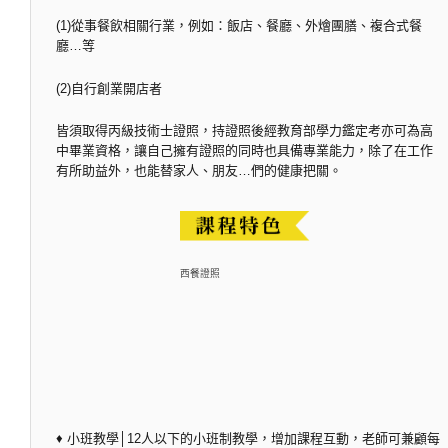
(1)從事餐飲相關行業，例如：飯店、餐廳、外燴團膳、複合式餐
廳…等
(2)自行創業開店者
皆須取得丙級技術士證照，持證照後經教育部學力鑑定考亦可為高
中畢業資格，讓自己擁有證照的同時也具備專業能力，除了在工作
有所助益外，也能替家人、朋友…們的健康把關。
西餐證照
♦ 小班教學│12人以下的小班制教學，增加課程互動，老師可兼顧每