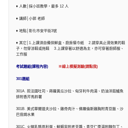
♦ 人數│採小班教學，最多 12 人
♦ 講師│小郭 老師
♦ 地點│彰化市安平街3號
♦ 其它│1.上課須自備保鮮盒、廚房餐巾紙 2.請穿具止滑效果的鞋
子，勿穿涼鞋或拖鞋 3.上課穿著以舒適為主，亦可穿著廚師服、
工作服
考試題組(課程內容)
※線上模擬測驗(請點我)
301題組
301A. 煎法國吐司、蒔蘿黃瓜沙拉、匈牙利牛肉湯、奶油洋菇鱸魚
排附香芹馬鈴薯
301B. 美式華爾道夫沙拉、雞骨肉汁、佛羅倫斯雞胸附青豆飯、沙
巴翁焗水果
301C. 火腿乳酪恩利蛋、鮮蝦盅附考克醬、青豆仁漿湯附麵包丁、