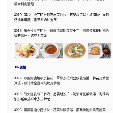
義大利肉醬麵
301D. 薄片牛排三明治附高麗菜沙拉、蔬菜絲清湯、紅酒燴牛肉附
奶油雞蛋麵、香草餡奶油泡芙
301E. 鮪魚沙拉三明治、雞肉清湯附蔬菜小丁、煎帶骨豬排附褐色
洋菇醬汁、巧克力慕斯
302題組
302A. 炒蛋附脆培根及蕃茄、翠綠沙拉附藍紋乳酪醬、蒜苗馬鈴薯
冷湯、原汁烤全雞附煎烤馬鈴薯
302B. 煎火腿乳酪三明治、尼耍斯沙拉、奶油青花菜濃湯、乳酪奶
油焗鱸魚排附水煮馬鈴薯
302C. 蛋黃醬通心麵沙拉、蔬菜絲雞清湯、煎豬排附燜紫高麗菜、