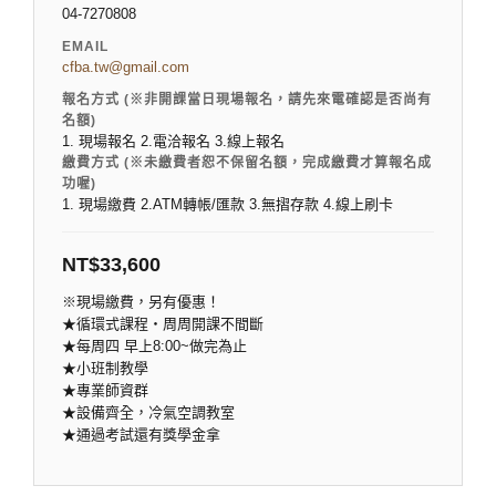
04-7270808
EMAIL
cfba.tw@gmail.com
報名方式 (※非開課當日現場報名，請先來電確認是否尚有
名額)
1. 現場報名 2.電洽報名 3.線上報名
繳費方式 (※未繳費者恕不保留名額，完成繳費才算報名成
功喔)
1. 現場繳費 2.ATM轉帳/匯款 3.無摺存款 4.線上刷卡
NT$
33,600
※現場繳費，另有優惠！
★循環式課程‧周周開課不間斷
★每周四 早上8:00~做完為止
★小班制教學
★專業師資群
★設備齊全，冷氣空調教室
★通過考試還有獎學金拿