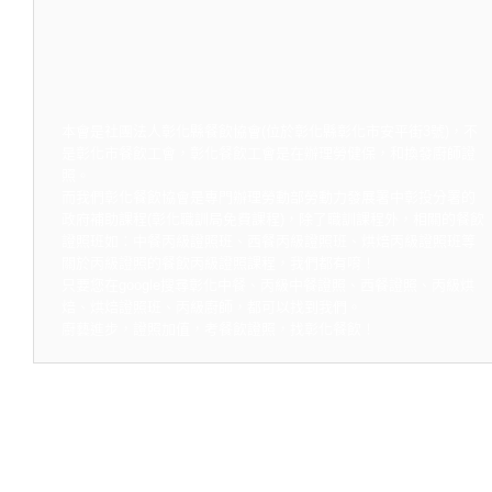
本會是社團法人彰化縣餐飲協會(位於彰化縣彰化市安平街3號)，不
是彰化市餐飲工會，彰化餐飲工會是在辦理勞健保，和換發廚師證
照。
而我們彰化餐飲協會是專門辦理勞動部勞動力發展署中彰投分署的
政府補助課程(彰化職訓局免費課程)，除了職訓課程外，相關的餐飲
證照班如：中餐丙級證照班、西餐丙級證照班、烘焙丙級證照班等
關於丙級證照的餐飲丙級證照課程，我們都有唷！
只要您在google搜尋彰化中餐、丙級中餐證照、西餐證照、丙級烘
焙、烘焙證照班、丙級廚師，都可以找到我們。
廚藝進步，證照加值，考餐飲證照，找彰化餐飲！