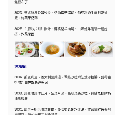
焦糖布丁
302D. 德式熱馬鈴薯沙拉、奶油洋菇濃湯、匈牙利燴牛肉附奶油
飯、烤蘋果奶酥
302E. 主廚沙拉附油醋汁、蘇格蘭羊肉湯、白酒燴雞附瑞士麵疙
瘩、炸蘋果圈
303題組
303A. 煎恩利蛋、義大利蔬菜湯、翠綠沙拉附法式沙拉醬、藍帶豬
排附炸圓柱型馬鈴薯泥
303B. 炒蛋附炒洋菇片、蔬菜片湯、高麗菜絲沙拉、煎鱸魚排附奶
油馬鈴薯
303C. 總匯三明治附炸薯條、曼哈頓蛤蜊巧達湯、炸麵糊鮭魚條附
塔塔醬、英式米布丁附香草醬