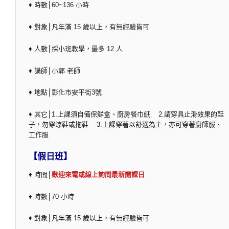
♦ 時數│60~136 小時
♦ 對象│凡年滿 15 歲以上，有無經驗皆可
♦ 人數│採小班教學，最多 12 人
♦ 講師│小郭 老師
♦ 地點│彰化市安平街3號
♦ 其它│1.上課須自備保鮮盒、廚房餐巾紙 2.請穿具止滑效果的鞋
子，勿穿涼鞋或拖鞋 3.上課穿著以舒適為主，亦可穿著廚師服、
工作服
【假日班】
♦ 時間│
歡迎來電或線上詢問最新開課日
♦ 時數│70 小時
♦ 對象│凡年滿 15 歲以上，有無經驗皆可