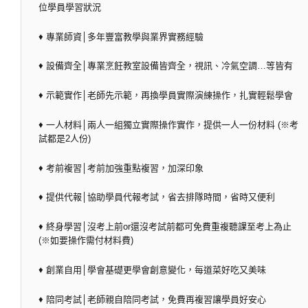
位學員學習狀況
♦ 專業師資│多年豐富教學與業界實務經驗
♦ 設備齊全│專業烹飪教室設備皆齊全，視訊、冷氣空調…等皆有
♦ 示範實作│老師先示範，再換學員實際演練操作，扎實輕鬆學會
♦ 一人材料│兩人一組獨立實際操作實作，提供一人一份材料 (※考
試都是2人份)
♦ 考前複習│考前加強重點複習，加深印象
♦ 提供代報│協助學員代報考試，省去排隊時間，省時又便利
♦ 終身學習│沒考上前or還沒考試前都可免費重複聽課至考上為止
(※如要操作需付材料費)
♦ 創業自用│學會基礎更學會創意變化，每道菜好吃又美味
♦ 陪同考試│老師親自陪同考試，免費再複習讓學員好安心