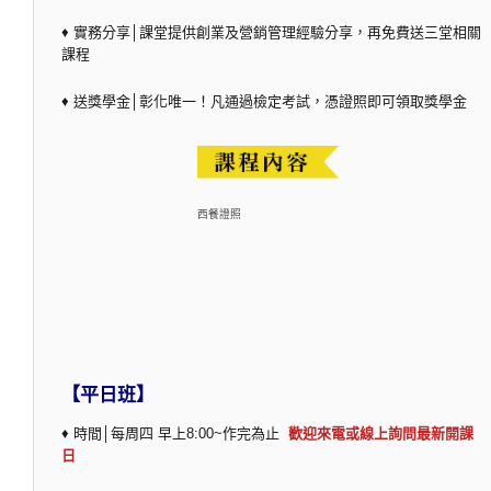
♦ 實務分享│課堂提供創業及營銷管理經驗分享，再免費送三堂相關
課程
♦ 送獎學金│彰化唯一！凡通過檢定考試，憑證照即可領取獎學金
西餐證照
【平日班】
♦ 時間│每周四 早上8:00~作完為止
歡迎來電或線上詢問最新開課
日