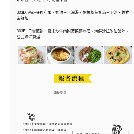
303D. 西班牙恩利蛋、奶油玉米濃湯、培根萵苣蕃茄三明治、義式
海鮮飯
303E. 早餐煎餅、羅宋炒牛肉附菠菜麵疙瘩、海鮮沙拉附油醋汁、
法式焗洋蔥湯
西餐證照