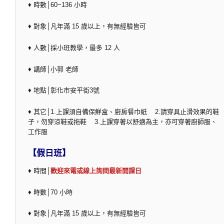
♦ 時數│60~136 小時
♦ 對象│凡年滿 15 歲以上，有無經驗皆可
♦ 人數│採小班教學，最多 12 人
♦ 講師│小郭 老師
♦ 地點│彰化市安平街3號
♦ 其它│1.上課須自備保鮮盒、廚房餐巾紙 2.請穿具止滑效果的鞋
子，勿穿涼鞋或拖鞋 3.上課穿著以舒適為主，亦可穿著廚師服、
工作服
【假日班】
♦ 時間│
歡迎來電或線上詢問最新開課日
♦ 時數│70 小時
♦ 對象│凡年滿 15 歲以上，有無經驗皆可