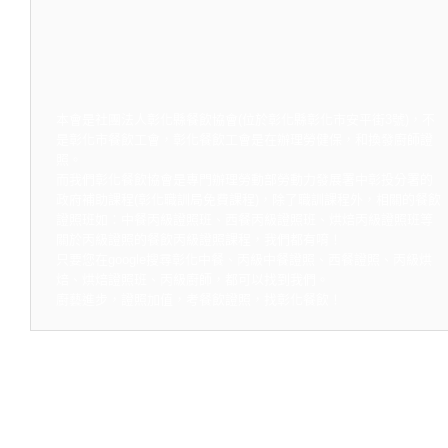
本會是社團法人彰化縣餐飲協會(位於彰化縣彰化市安平街3號)，不
是彰化市餐飲工會，彰化餐飲工會是在辦理勞健保，和換發廚師證
照。
而我們彰化餐飲協會是專門辦理勞動部勞動力發展署中彰投分署的
政府補助課程(彰化職訓局免費課程)，除了職訓課程外，相關的餐飲
證照班如：中餐丙級證照班、西餐丙級證照班、烘焙丙級證照班等
關於丙級證照的餐飲丙級證照課程，我們都有唷！
只要您在google搜尋彰化中餐、丙級中餐證照、西餐證照、丙級烘
焙、烘焙證照班、丙級廚師，都可以找到我們。
廚藝進步，證照加值，考餐飲證照，找彰化餐飲！