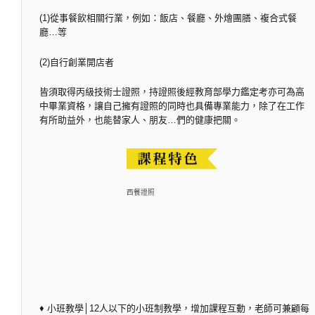
(1)從事餐飲相關行業，例如：飯店、餐廳、外燴團膳、複合式餐
廳…等
(2)自行創業開店者
皆須取得丙級技術士證照，持證照後經教育部學力鑑定考亦可為高
中畢業資格，讓自己擁有證照的同時也具備專業能力，除了在工作
有所助益外，也能替家人、朋友…們的健康把關。
西餐證照
♦ 小班教學│12人以下的小班制教學，增加課程互動，老師可兼顧每