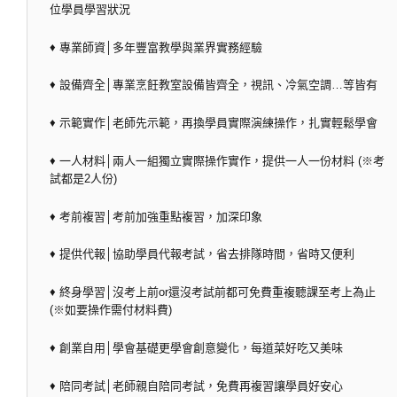
位學員學習狀況
♦ 專業師資│多年豐富教學與業界實務經驗
♦ 設備齊全│專業烹飪教室設備皆齊全，視訊、冷氣空調…等皆有
♦ 示範實作│老師先示範，再換學員實際演練操作，扎實輕鬆學會
♦ 一人材料│兩人一組獨立實際操作實作，提供一人一份材料 (※考
試都是2人份)
♦ 考前複習│考前加強重點複習，加深印象
♦ 提供代報│協助學員代報考試，省去排隊時間，省時又便利
♦ 終身學習│沒考上前or還沒考試前都可免費重複聽課至考上為止
(※如要操作需付材料費)
♦ 創業自用│學會基礎更學會創意變化，每道菜好吃又美味
♦ 陪同考試│老師親自陪同考試，免費再複習讓學員好安心