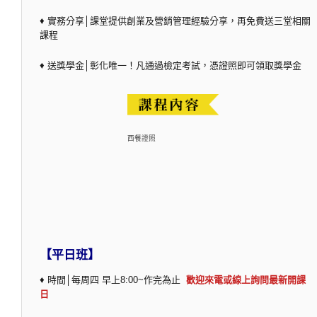
♦ 實務分享│課堂提供創業及營銷管理經驗分享，再免費送三堂相關
課程
♦ 送獎學金│彰化唯一！凡通過檢定考試，憑證照即可領取獎學金
西餐證照
【平日班】
♦ 時間│每周四 早上8:00~作完為止
歡迎來電或線上詢問最新開課
日