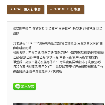
+ ICAL 匯入行事曆
+ GOOGLE 行事曆
蛋糕餅乾麵包 餐飲證照 烘焙教室 烹飪教室 HACCP 經營管理 烘焙
證照
其他課程：HACCP訓練班/餐飲營銷管理實務班/免費創業說明會/國
際咖啡調配師
餐飲考照：西餐丙級/蛋糕丙級/麵包丙級/中麵丙級(酥糕漿皮類)/烘焙
乙級/飲調乙級/中餐乙級/飲調丙級/中餐丙級/素中丙級/食物製備
單堂課：高級生乳捲蛋糕專修班/千層蜂蜜蛋糕/焦糖布丁乳酪燒/秋
日和食家常料理班/親子DIY手工造型湯圓/泰式經典料理進階班/手作
造型饅頭班/端午粽夏飄香DIY包粽班