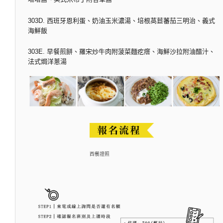
303D. 西班牙恩利蛋、奶油玉米濃湯、培根萵苣蕃茄三明治、義式
海鮮飯
303E. 早餐煎餅、羅宋炒牛肉附菠菜麵疙瘩、海鮮沙拉附油醋汁、
法式焗洋蔥湯
西餐證照