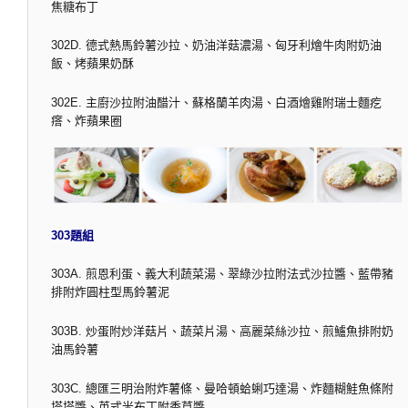
焦糖布丁
302D. 德式熱馬鈴薯沙拉、奶油洋菇濃湯、匈牙利燴牛肉附奶油
飯、烤蘋果奶酥
302E. 主廚沙拉附油醋汁、蘇格蘭羊肉湯、白酒燴雞附瑞士麵疙
瘩、炸蘋果圈
303題組
303A. 煎恩利蛋、義大利蔬菜湯、翠綠沙拉附法式沙拉醬、藍帶豬
排附炸圓柱型馬鈴薯泥
303B. 炒蛋附炒洋菇片、蔬菜片湯、高麗菜絲沙拉、煎鱸魚排附奶
油馬鈴薯
303C. 總匯三明治附炸薯條、曼哈頓蛤蜊巧達湯、炸麵糊鮭魚條附
塔塔醬、英式米布丁附香草醬