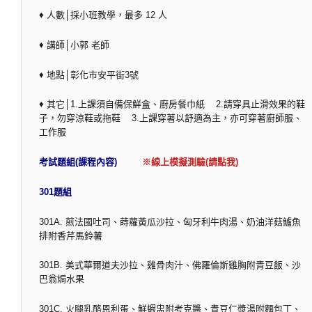
♦ 人數│採小班教學，最多 12 人
♦ 講師│小郭 老師
♦ 地點│彰化市安平街3號
♦ 其它│1.上課須自備保鮮盒、廚房餐巾紙 2.請穿具止滑效果的鞋
子，勿穿涼鞋或拖鞋 3.上課穿著以舒適為主，亦可穿著廚師服、
工作服
考試題組(課程內容)
※線上模擬測驗(請點我)
301題組
301A. 煎法國吐司、蒔蘿黃瓜沙拉、匈牙利牛肉湯、奶油洋菇鱸魚
排附香芹馬鈴薯
301B. 美式華爾道夫沙拉、雞骨肉汁、佛羅倫斯雞胸附青豆飯、沙
巴翁焗水果
301C. 火腿乳酪恩利蛋、鮮蝦盅附考克醬、青豆仁漿湯附麵包丁、