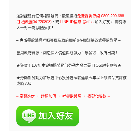
如對課程有任何相關疑問，
歡迎速撥
免費諮詢專線 0800-299-688
(手機改撥04-720808)
，
或
LINE ID搜尋 @cfba
加入好友， 即有專
人一對一為您服務哦！
– 專辦餐飲輔導考照專班及政府職前&在職訓練各式餐飲教學 –
善用政府資源，創造個人價值與競爭力！學餐飲 ! 政府出錢 !
★狂賀！107年本會通過勞動部勞動力發展署TTQS評核 銀牌★
★勞動部勞動力發展署中彰投分署頒發連續五年以上訓練品質評核
成績 A級
– 廚藝進步 ‧ 證照加值 ‧ 考餐飲證照 ‧ 找彰化餐飲 –