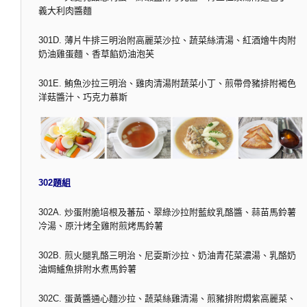
義大利肉醬麵
301D. 薄片牛排三明治附高麗菜沙拉、蔬菜絲清湯、紅酒燴牛肉附
奶油雞蛋麵、香草餡奶油泡芙
301E. 鮪魚沙拉三明治、雞肉清湯附蔬菜小丁、煎帶骨豬排附褐色
洋菇醬汁、巧克力慕斯
302題組
302A. 炒蛋附脆培根及蕃茄、翠綠沙拉附藍紋乳酪醬、蒜苗馬鈴薯
冷湯、原汁烤全雞附煎烤馬鈴薯
302B. 煎火腿乳酪三明治、尼耍斯沙拉、奶油青花菜濃湯、乳酪奶
油焗鱸魚排附水煮馬鈴薯
302C. 蛋黃醬通心麵沙拉、蔬菜絲雞清湯、煎豬排附燜紫高麗菜、