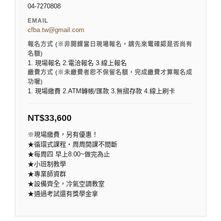
04-7270808
EMAIL
cfba.tw@gmail.com
報名方式 (※非開課當日現場報名，請先來電確認是否尚有
名額)
1. 現場報名 2.電洽報名 3.線上報名
繳費方式 (※未繳費者恕不保留名額，完成繳費才算報名成
功喔)
1. 現場繳費 2.ATM轉帳/匯款 3.無摺存款 4.線上刷卡
NT$
33,600
※現場繳費，另有優惠！
★循環式課程‧周周開課不間斷
★每周四 早上8:00~做完為止
★小班制教學
★專業師資群
★設備齊全，冷氣空調教室
★通過考試還有獎學金拿