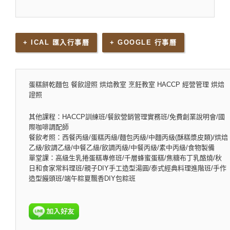
+ ICAL 匯入行事曆
+ GOOGLE 行事曆
蛋糕餅乾麵包 餐飲證照 烘焙教室 烹飪教室 HACCP 經營管理 烘焙
證照
其他課程：HACCP訓練班/餐飲營銷管理實務班/免費創業說明會/國
際咖啡調配師
餐飲考照：西餐丙級/蛋糕丙級/麵包丙級/中麵丙級(酥糕漿皮類)/烘焙
乙級/飲調乙級/中餐乙級/飲調丙級/中餐丙級/素中丙級/食物製備
單堂課：高級生乳捲蛋糕專修班/千層蜂蜜蛋糕/焦糖布丁乳酪燒/秋
日和食家常料理班/親子DIY手工造型湯圓/泰式經典料理進階班/手作
造型饅頭班/端午粽夏飄香DIY包粽班