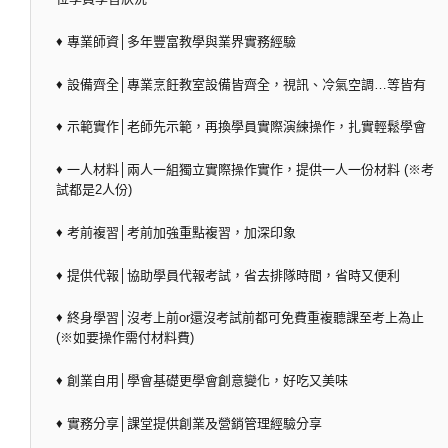
♦ 專業師資│多年豐富教學與業界實務經驗
♦ 設備齊全│專業烹飪教室設備皆齊全，視訊、冷氣空調…等皆有
♦ 示範實作│老師先示範，再換學員實際演練操作，扎實輕鬆學會
♦ 一人材料│兩人一組獨立實際操作實作，提供一人一份材料 (※考
試都是2人份)
♦ 考前複習│考前加強重點複習，加深印象
♦ 提供代報│協助學員代報考試，省去排隊時間，省時又便利
♦ 終身學習│沒考上前or還沒考試前都可免費重複聽課至考上為止
(※如要操作需付材料費)
♦ 創業自用│學會基礎更學會創意變化，好吃又美味
♦ 實務分享│課堂提供創業及營銷管理經驗分享