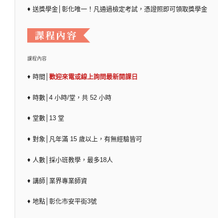
♦ 送獎學金│彰化唯一！凡通過檢定考試，憑證照即可領取獎學金
課程內容
♦ 時間│
歡迎來電或線上詢問最新開課日
♦ 時數│4 小時/堂，共 52 小時
♦ 堂數│13 堂
♦ 對象│凡年滿 15 歲以上，有無經驗皆可
♦ 人數│採小班教學，最多18人
♦ 講師│業界專業師資
♦ 地點│彰化市安平街3號