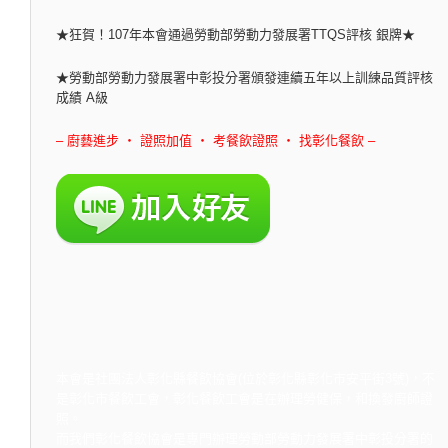
★狂賀！107年本會通過勞動部勞動力發展署TTQS評核 銀牌★
★勞動部勞動力發展署中彰投分署頒發連續五年以上訓練品質評核
成績 A級
– 廚藝進步 ‧ 證照加值 ‧ 考餐飲證照 ‧ 找彰化餐飲 –
本會是社團法人彰化縣餐飲協會(位於彰化縣彰化市安平街3號)，不
是彰化市餐飲工會，彰化餐飲工會是在辦理勞健保，和換發廚師證
照。
而我們彰化餐飲協會是專門辦理勞動部勞動力發展署中彰投分署的