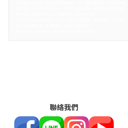
政府補助課程(彰化職訓局免費課程)，除了職訓課程外，相關的餐飲
證照班如：中餐丙級證照班、西餐丙級證照班、烘焙丙級證照班等
關於丙級證照的餐飲丙級證照課程，我們都有唷！
只要您在google搜尋彰化中餐、丙級中餐證照、西餐證照、丙級烘
焙、烘焙證照班、丙級廚師，都可以找到我們。
廚藝進步，證照加值，考餐飲證照，找彰化餐飲！
聯絡我們