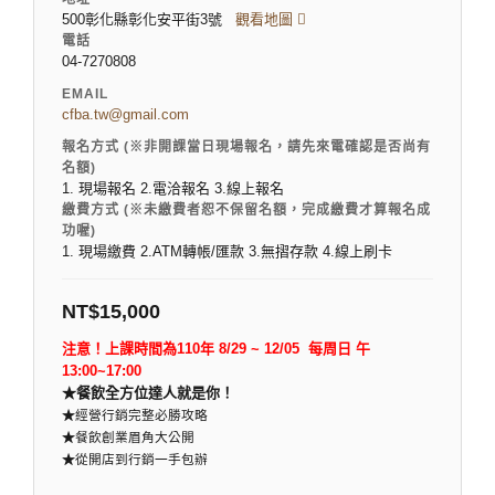
500彰化縣彰化安平街3號
觀看地圖
電話
04-7270808
EMAIL
cfba.tw@gmail.com
報名方式 (※非開課當日現場報名，請先來電確認是否尚有
名額)
1. 現場報名 2.電洽報名 3.線上報名
繳費方式 (※未繳費者恕不保留名額，完成繳費才算報名成
功喔)
1. 現場繳費 2.ATM轉帳/匯款 3.無摺存款 4.線上刷卡
NT$
15,000
注意！上課時間為110年 8/29 ~ 12/05 每周日 午
13:00~17:00
★餐飲全方位達人就是你！
★
經營行銷完整必勝攻略
★
餐飲創業眉角大公開
★
從開店到行銷一手包辦