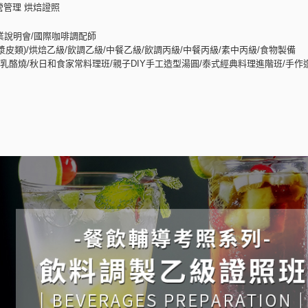
營管理 烘焙證照
業說明會/國際咖啡調配師
皮類)/烘焙乙級/飲調乙級/中餐乙級/飲調丙級/中餐丙級/素中丙級/食物製備
酪燒/秋日和食家常料理班/親子DIY手工造型湯圓/泰式經典料理進階班/手作