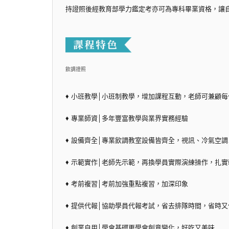
持證照後經教育部學力鑑定考亦可為專科畢業資格，讓
飲調證照
♦ 小班教學│小班制教學，增加課程互動，老師可兼顧
♦ 專業師資│多年豐富教學與業界實務經驗
♦ 設備齊全│專業飲調教室設備皆齊全，視訊、冷氣空
♦ 示範實作│老師先示範，再換學員實際演練操作，扎
♦ 考前複習│考前加強重點複習，加深印象
♦ 提供代報│協助學員代報考試，省去排隊時間，省時又
♦ 創業自用│學會基礎更學會創意變化，好吃又美味