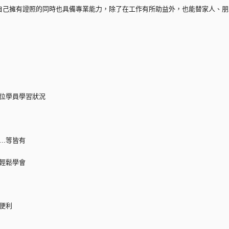
自己擁有證照的同時也具備專業能力，除了在工作有所助益外，也能替家人、朋
每位學員學習狀況
調…等皆有
實輕鬆學會
便利