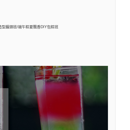
造型饅頭班/端午粽夏飄香DIY包粽班