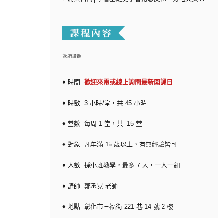
飲調證照
♦ 時間│
歡迎來電或線上詢問最新開課日
♦ 時數│3 小時/堂，共 45 小時
♦ 堂數│每周 1 堂，共 15 堂
♦ 對象│凡年滿 15 歲以上，有無經驗皆可
♦ 人數│採小班教學，最多 7 人，一人一組
♦ 講師│鄭丞晃 老師
♦ 地點│彰化市三福街 221 巷 14 號 2 樓