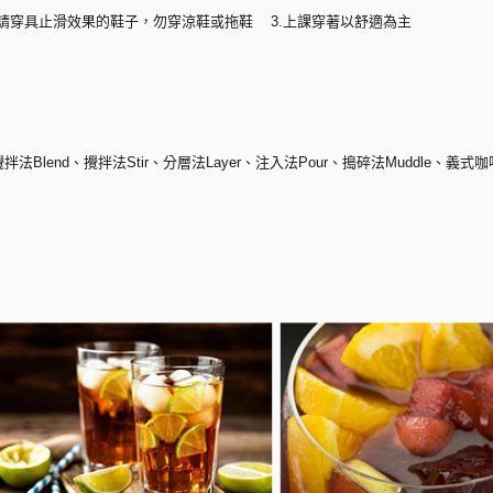
 2.請穿具止滑效果的鞋子，勿穿涼鞋或拖鞋 3.上課穿著以舒適為主
拌法Blend、攪拌法Stir、分層法Layer、注入法Pour、搗碎法Muddle、