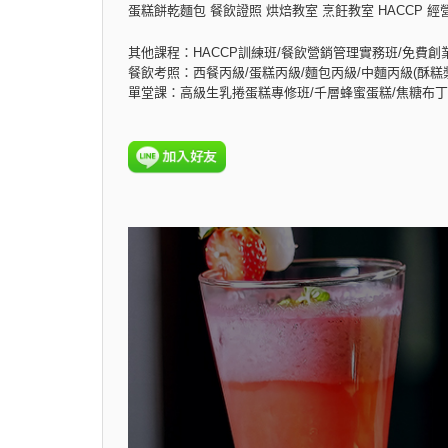
蛋糕餅乾麵包 餐飲證照 烘焙教室 烹飪教室 HACCP 經
其他課程：HACCP訓練班/餐飲營銷管理實務班/免費創
餐飲考照：西餐丙級/蛋糕丙級/麵包丙級/中麵丙級(酥糕漿
單堂課：高級生乳捲蛋糕專修班/千層蜂蜜蛋糕/焦糖布丁乳