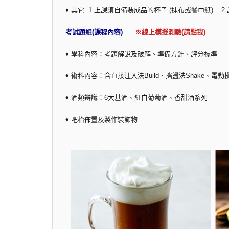
♦ 其它│1.上課須自備裝成品的杯子 (抹布或餐巾紙)
考試題組(課程內容)
※線上模擬測驗(請點我)
♦ 學科內容：考題解說及破解、準備方針、評分標準
♦ 術科內容：含直接注入法Build、搖盪法Shake、電動攪
♦ 酒類辨識：6大基酒、紅白葡萄酒、香甜酒系列
♦ 吧枱佈置及製作裝飾物