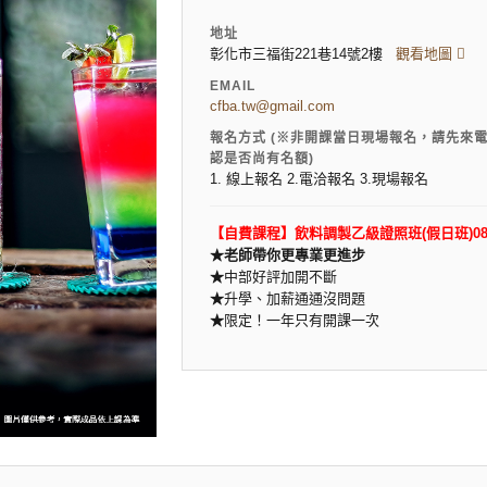
地址
彰化市三福街221巷14號2樓
觀看地圖
EMAIL
cfba.tw@gmail.com
報名方式 (※非開課當日現場報名，請先來
認是否尚有名額)
1. 線上報名 2.電洽報名 3.現場報名
【自費課程】飲料調製乙級證照班(假日班)08/31~1
★老師帶你更專業更進步
★
中部好評加開不斷
★
升學、加薪通通沒問題
★
限定！一年只有開課一次