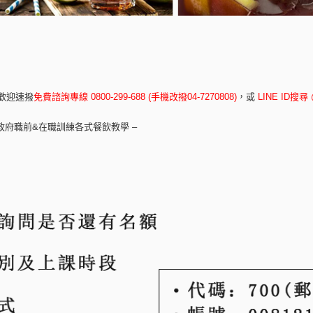
歡迎速撥
免費諮詢專線 0800-299-688 (手機改撥04-7270808)
，
或
LINE ID搜尋 
政府職前&在職訓練各式餐飲教學 –