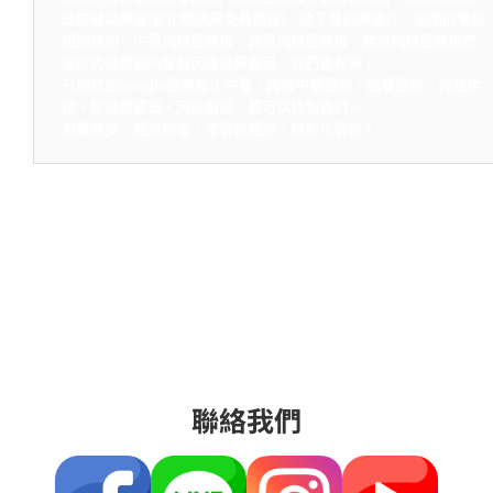
政府補助課程(彰化職訓局免費課程)，除了職訓課程外，相關的餐飲
證照班如：中餐丙級證照班、西餐丙級證照班、烘焙丙級證照班等
關於丙級證照的餐飲丙級證照課程，我們都有唷！
只要您在google搜尋彰化中餐、丙級中餐證照、西餐證照、丙級烘
焙、烘焙證照班、丙級廚師，都可以找到我們。
廚藝進步，證照加值，考餐飲證照，找彰化餐飲！
聯絡我們