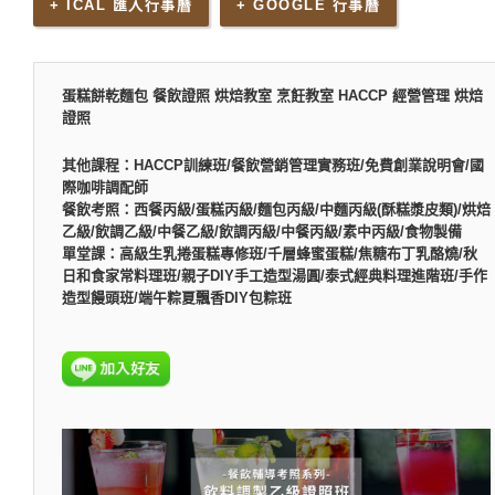
+ ICAL 匯入行事曆
+ GOOGLE 行事曆
蛋糕餅乾麵包 餐飲證照 烘焙教室 烹飪教室 HACCP 經營管理 烘焙
證照
其他課程：HACCP訓練班/餐飲營銷管理實務班/免費創業說明會/國
際咖啡調配師
餐飲考照：西餐丙級/蛋糕丙級/麵包丙級/中麵丙級(酥糕漿皮類)/烘焙
乙級/飲調乙級/中餐乙級/飲調丙級/中餐丙級/素中丙級/食物製備
單堂課：高級生乳捲蛋糕專修班/千層蜂蜜蛋糕/焦糖布丁乳酪燒/秋
日和食家常料理班/親子DIY手工造型湯圓/泰式經典料理進階班/手作
造型饅頭班/端午粽夏飄香DIY包粽班