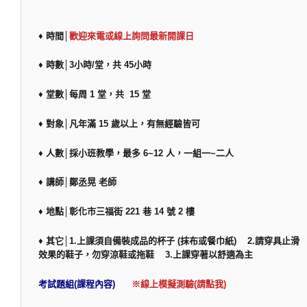
♦ 時間│
歡迎來電或線上詢問最新開課日
♦ 時數│3小時/堂，共 45小時
♦ 堂數│每周 1 堂，共 15 堂
♦ 對象│凡年滿 15 歲以上，有無經驗皆可
♦ 人數│採小班教學，最多 6~12 人，一組一~二人
♦ 講師│鄭丞晃 老師
♦ 地點│彰化市三福街 221 巷 14 號 2 樓
♦ 其它│1.上課須自備裝成品的杯子 (抹布或餐巾紙) 2.請穿具止滑
效果的鞋子，勿穿涼鞋或拖鞋 3.上課穿著以舒適為主
考試題組(課程內容)
※線上模擬測驗(請點我)