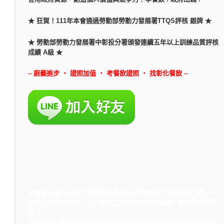
★ 狂賀！111年本會通過勞動部勞動力發展署TTQS評核 銀牌 ★
★ 勞動部勞動力發展署中彰投分署頒發連續五年以上訓練品質評核
成績 A級 ★
– 廚藝進步 ‧ 證照加值 ‧ 考餐飲證照 ‧ 找彰化餐飲 –
本會是社團法人彰化縣餐飲協會(位於彰化縣彰化市安平街3號)，不
是彰化市餐飲工會，彰化餐飲工會是在辦理勞健保，和換發廚師證
照。
而我們彰化餐飲協會是專門辦理勞動部勞動力發展署中彰投分署的