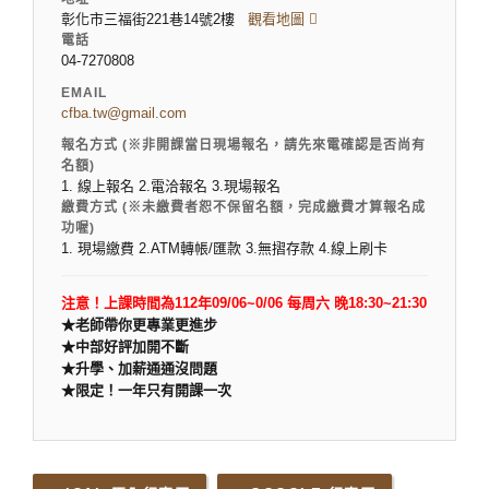
彰化市三福街221巷14號2樓
觀看地圖
電話
04-7270808
EMAIL
cfba.tw@gmail.com
報名方式 (※非開課當日現場報名，請先來電確認是否尚有
名額)
1. 線上報名 2.電洽報名 3.現場報名
繳費方式 (※未繳費者恕不保留名額，完成繳費才算報名成
功喔)
1. 現場繳費 2.ATM轉帳/匯款 3.無摺存款 4.線上刷卡
注意！上課時間為112年09/06~0/06 每周六 晚18:30~21:30
★老師帶你更專業更進步
★
中部好評加開不斷
★
升學、加薪通通沒問題
★
限定！一年只有開課一次