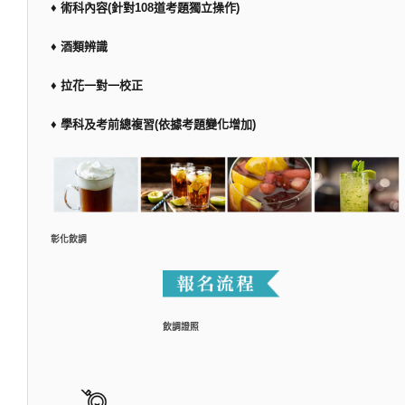
♦ 術科內容(針對108道考題獨立操作)
♦ 酒類辨識
♦ 拉花一對一校正
♦ 學科及考前總複習(依據考題變化增加)
彰化飲調
飲調證照