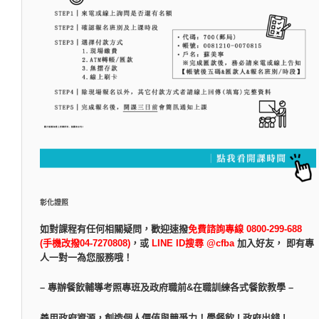
彰化證照
如對課程有任何相關疑問，
歡迎速撥
免費諮詢專線 0800-299-688
(手機改撥04-7270808)
，
或
LINE ID搜尋 @cfba
加入好友， 即有專
人一對一為您服務哦！
– 專辦餐飲輔導考照專班及政府職前&在職訓練各式餐飲教學 –
善用政府資源，創造個人價值與競爭力！學餐飲 ! 政府出錢 !