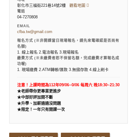
彰化市三福街221巷14號2樓
觀看地圖
電話
04-7270808
EMAIL
cfba.tw@gmail.com
報名方式 (※非開課當日現場報名，請先來電確認是否尚有
名額)
1. 線上報名 2.電洽報名 3.現場報名
繳費方式 (※未繳費者恕不保留名額，完成繳費才算報名成
功喔)
1. 現場繳費 2.ATM轉帳/匯款 3.無摺存款 4.線上刷卡
注意！上課時間為112年09/06~0/06 每周六 晚18:30~21:30
★老師帶你更專業更進步
★
中部好評加開不斷
★
升學、加薪通通沒問題
★
限定！一年只有開課一次