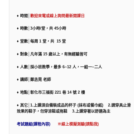
♦ 時間│
歡迎來電或線上詢問最新開課日
♦ 時數│3小時/堂，共 45小時
♦ 堂數│每周 1 堂，共 15 堂
♦ 對象│凡年滿 15 歲以上，有無經驗皆可
♦ 人數│採小班教學，最多 6~12 人，一組一~二人
♦ 講師│鄭丞晃 老師
♦ 地點│彰化市三福街 221 巷 14 號 2 樓
♦ 其它│1.上課須自備裝成品的杯子 (抹布或餐巾紙) 2.請穿具止滑
效果的鞋子，勿穿涼鞋或拖鞋 3.上課穿著以舒適為主
考試題組(課程內容)
※線上模擬測驗(請點我)