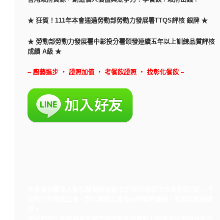
★ 狂賀！111年本會通過勞動部勞動力發展署TTQS評核 銀牌 ★
★ 勞動部勞動力發展署中彰投分署頒發連續五年以上訓練品質評核
成績 A級 ★
– 廚藝進步 ‧ 證照加值 ‧ 考餐飲證照 ‧ 找彰化餐飲 –
本會是社團法人彰化縣餐飲協會(位於彰化縣彰化市安平街3號)，不
是彰化市餐飲工會，彰化餐飲工會是在辦理勞健保，和換發廚師證
照。
而我們彰化餐飲協會是專門辦理勞動部勞動力發展署中彰投分署的