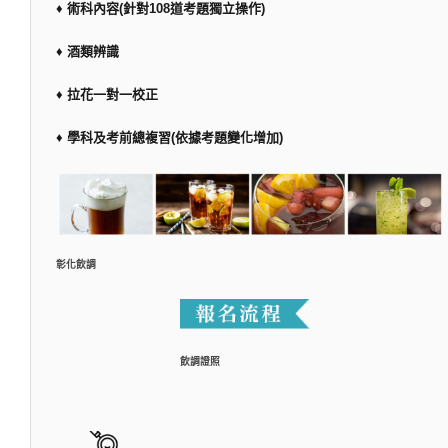
♦ 術科內容(針對108道考題獨立操作)
♦ 酒類辨識
♦ 拉花一對一校正
♦ 學科及考前總複習(依據考題變化增加)
彰化飲調
飲調證照