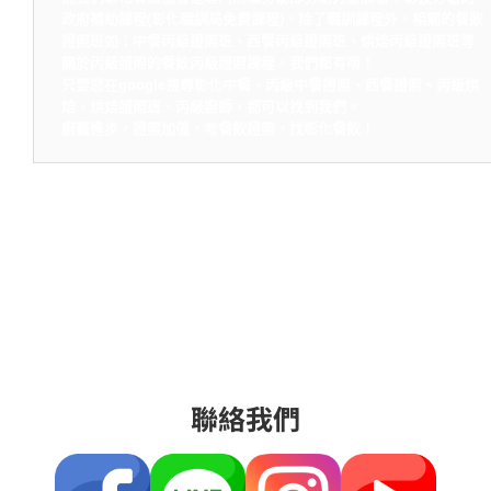
政府補助課程(彰化職訓局免費課程)，除了職訓課程外，相關的餐飲
證照班如：中餐丙級證照班、西餐丙級證照班、烘焙丙級證照班等
關於丙級證照的餐飲丙級證照課程，我們都有唷！
只要您在google搜尋彰化中餐、丙級中餐證照、西餐證照、丙級烘
焙、烘焙證照班、丙級廚師，都可以找到我們。
廚藝進步，證照加值，考餐飲證照，找彰化餐飲！
聯絡我們