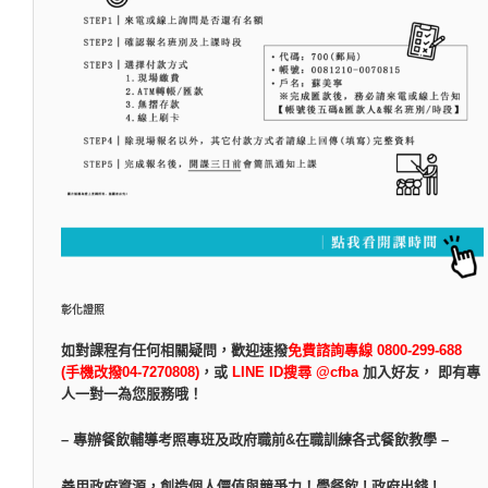
彰化證照
如對課程有任何相關疑問，
歡迎速撥
免費諮詢專線 0800-299-688
(手機改撥04-7270808)
，
或
LINE ID搜尋 @cfba
加入好友， 即有專
人一對一為您服務哦！
– 專辦餐飲輔導考照專班及政府職前&在職訓練各式餐飲教學 –
善用政府資源，創造個人價值與競爭力！學餐飲 ! 政府出錢 !