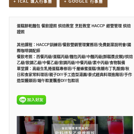
+ ICAL 匯入行事曆
+ GOOGLE 行事曆
蛋糕餅乾麵包 餐飲證照 烘焙教室 烹飪教室 HACCP 經營管理 烘焙
證照
其他課程：HACCP訓練班/餐飲營銷管理實務班/免費創業說明會/國
際咖啡調配師
餐飲考照：西餐丙級/蛋糕丙級/麵包丙級/中麵丙級(酥糕漿皮類)/烘焙
乙級/飲調乙級/中餐乙級/飲調丙級/中餐丙級/素中丙級/食物製備
單堂課：高級生乳捲蛋糕專修班/千層蜂蜜蛋糕/焦糖布丁乳酪燒/秋
日和食家常料理班/親子DIY手工造型湯圓/泰式經典料理進階班/手作
造型饅頭班/端午粽夏飄香DIY包粽班