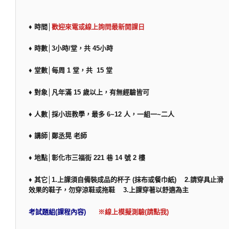
♦ 時間│
歡迎來電或線上詢問最新開課日
♦ 時數│3小時/堂，共 45小時
♦ 堂數│每周 1 堂，共 15 堂
♦ 對象│凡年滿 15 歲以上，有無經驗皆可
♦ 人數│採小班教學，最多 6~12 人，一組一~二人
♦ 講師│鄭丞晃 老師
♦ 地點│彰化市三福街 221 巷 14 號 2 樓
♦ 其它│1.上課須自備裝成品的杯子 (抹布或餐巾紙) 2.請穿具止滑
效果的鞋子，勿穿涼鞋或拖鞋 3.上課穿著以舒適為主
考試題組(課程內容)
※線上模擬測驗(請點我)