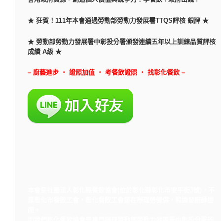
★ 狂賀！111年本會通過勞動部勞動力發展署TTQS評核 銀牌 ★
★ 勞動部勞動力發展署中彰投分署頒發連續五年以上訓練品質評核
成績 A級 ★
– 廚藝進步 ‧ 證照加值 ‧ 考餐飲證照 ‧ 找彰化餐飲 –
本會是社團法人彰化縣餐飲協會(位於彰化縣彰化市安平街3號)，不
是彰化市餐飲工會，彰化餐飲工會是在辦理勞健保，和換發廚師證
照。
而我們彰化餐飲協會是專門辦理勞動部勞動力發展署中彰投分署的