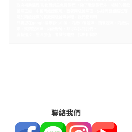
政府補助課程(彰化職訓局免費課程)，除了職訓課程外，相關的餐飲
證照班如：中餐丙級證照班、西餐丙級證照班、烘焙丙級證照班等
關於丙級證照的餐飲丙級證照課程，我們都有唷！
只要您在google搜尋彰化中餐、丙級中餐證照、西餐證照、丙級烘
焙、烘焙證照班、丙級廚師，都可以找到我們。
廚藝進步，證照加值，考餐飲證照，找彰化餐飲！
聯絡我們