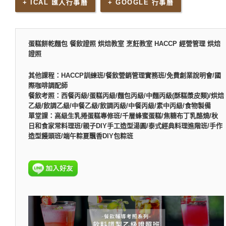
+ ICAL 匯入行事曆
+ GOOGLE 行事曆
蛋糕餅乾麵包 餐飲證照 烘焙教室 烹飪教室 HACCP 經營管理 烘焙
證照
其他課程：HACCP訓練班/餐飲營銷管理實務班/免費創業說明會/國
際咖啡調配師
餐飲考照：西餐丙級/蛋糕丙級/麵包丙級/中麵丙級(酥糕漿皮類)/烘焙
乙級/飲調乙級/中餐乙級/飲調丙級/中餐丙級/素中丙級/食物製備
單堂課：高級生乳捲蛋糕專修班/千層蜂蜜蛋糕/焦糖布丁乳酪燒/秋
日和食家常料理班/親子DIY手工造型湯圓/泰式經典料理進階班/手作
造型饅頭班/端午粽夏飄香DIY包粽班