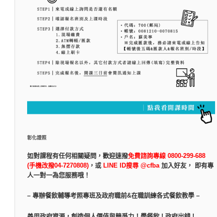
彰化證照
如對課程有任何相關疑問，
歡迎速撥
免費諮詢專線 0800-299-688
(手機改撥04-7270808)
，
或
LINE ID搜尋 @cfba
加入好友， 即有專
人一對一為您服務哦！
– 專辦餐飲輔導考照專班及政府職前&在職訓練各式餐飲教學 –
善用政府資源，創造個人價值與競爭力！學餐飲 ! 政府出錢 !