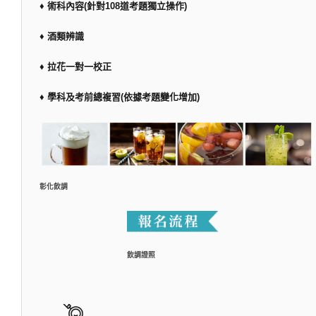
♦ 術科內容(針對108道考題獨立操作)
♦ 酒類辨識
♦ 拉花一對一校正
♦ 學科及考前總複習(依據考題變化增加)
彰化飲調
飲調證照