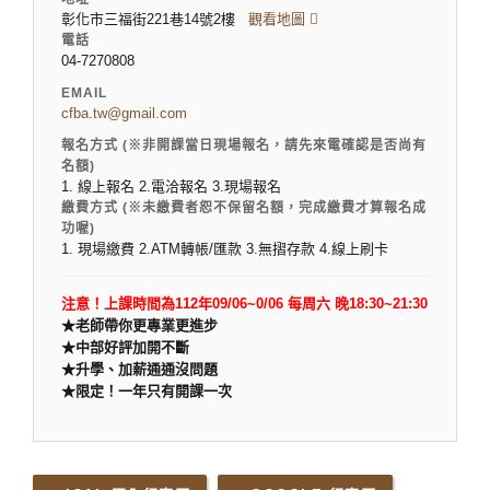
彰化市三福街221巷14號2樓
觀看地圖
電話
04-7270808
EMAIL
cfba.tw@gmail.com
報名方式 (※非開課當日現場報名，請先來電確認是否尚有
名額)
1. 線上報名 2.電洽報名 3.現場報名
繳費方式 (※未繳費者恕不保留名額，完成繳費才算報名成
功喔)
1. 現場繳費 2.ATM轉帳/匯款 3.無摺存款 4.線上刷卡
注意！上課時間為112年09/06~0/06 每周六 晚18:30~21:30
★老師帶你更專業更進步
★
中部好評加開不斷
★
升學、加薪通通沒問題
★
限定！一年只有開課一次