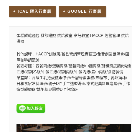
+ ICAL 匯入行事曆
+ GOOGLE 行事曆
蛋糕餅乾麵包 餐飲證照 烘焙教室 烹飪教室 HACCP 經營管理 烘焙
證照
其他課程：HACCP訓練班/餐飲營銷管理實務班/免費創業說明會/國
際咖啡調配師
餐飲考照：西餐丙級/蛋糕丙級/麵包丙級/中麵丙級(酥糕漿皮類)/烘焙
乙級/飲調乙級/中餐乙級/飲調丙級/中餐丙級/素中丙級/食物製備
單堂課：高級生乳捲蛋糕專修班/千層蜂蜜蛋糕/焦糖布丁乳酪燒/秋
日和食家常料理班/親子DIY手工造型湯圓/泰式經典料理進階班/手作
造型饅頭班/端午粽夏飄香DIY包粽班