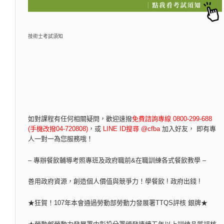
技術士考試須知
如對課程有任何相關疑問，
歡迎速撥
免費諮詢專線 0800-299-688
(手機改撥04-720808)
，
或
LINE ID搜尋 @cfba
加入好友， 即有專
人一對一為您服務哦！
– 專辦餐飲輔導考照專班及政府職前&在職訓練各式餐飲教學 –
善用政府資源，創造個人價值與競爭力！學餐飲 ! 政府出錢 !
★狂賀！107年本會通過勞動部勞動力發展署TTQS評核 銀牌★