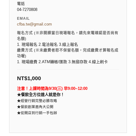
電話
04-7270808
EMAIL
cfba.tw@gmail.com
報名方式 (※非開課當日現場報名，請先來電確認是否尚有
名額)
1. 現場報名 2.電洽報名 3.線上報名
繳費方式 (※未繳費者恕不保留名額，完成繳費才算報名成
功喔)
1. 現場繳費 2.ATM轉帳/匯款 3.無摺存款 4.線上刷卡
NT$
1,000
注意！上課時間為9/30(三) 早9:00~12:00
★餐飲全方位達人就是你！
★
經營行銷完整必勝攻略
★
餐飲創業眉角大公開
★
從開店到行銷一手包辦