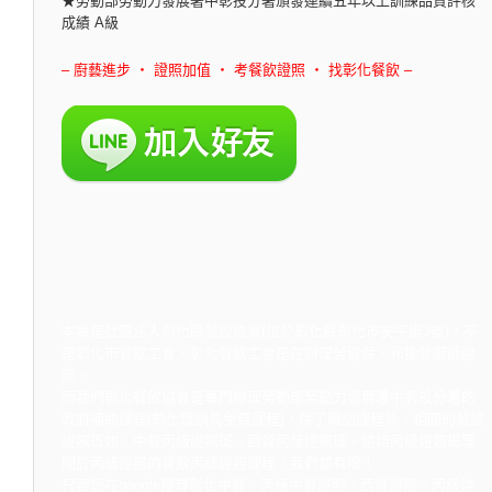
★勞動部勞動力發展署中彰投分署頒發連續五年以上訓練品質評核
成績 A級
– 廚藝進步 ‧ 證照加值 ‧ 考餐飲證照 ‧ 找彰化餐飲 –
本會是社團法人彰化縣餐飲協會(位於彰化縣彰化市安平街3號)，不
是彰化市餐飲工會，彰化餐飲工會是在辦理勞健保，和換發廚師證
照。
而我們彰化餐飲協會是專門辦理勞動部勞動力發展署中彰投分署的
政府補助課程(彰化職訓局免費課程)，除了職訓課程外，相關的餐飲
證照班如：中餐丙級證照班、西餐丙級證照班、烘焙丙級證照班等
關於丙級證照的餐飲丙級證照課程，我們都有唷！
只要您在google搜尋彰化中餐、丙級中餐證照、西餐證照、丙級烘