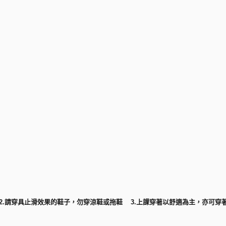
) 2.請穿具止滑效果的鞋子，勿穿涼鞋或拖鞋 3.上課穿著以舒適為主，亦可