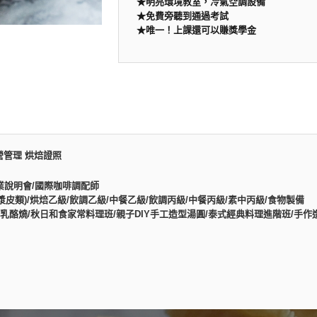
★
明亮環境教室，冷氣空調設備
★
免費旁聽到通過考試
★
唯一！上課還可以賺獎學金
營管理 烘焙證照
業說明會/國際咖啡調配師
皮類)/烘焙乙級/飲調乙級/中餐乙級/飲調丙級/中餐丙級/素中丙級/食物製備
酪燒/秋日和食家常料理班/親子DIY手工造型湯圓/泰式經典料理進階班/手作