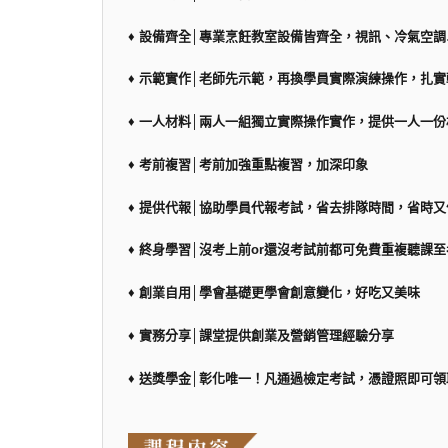
♦ 設備齊全│專業烹飪教室設備皆齊全，視訊、冷氣空
♦ 示範實作│老師先示範，再換學員實際演練操作，扎
♦ 一人材料│兩人一組獨立實際操作實作，提供一人一份材
♦ 考前複習│考前加強重點複習，加深印象
♦ 提供代報│協助學員代報考試，省去排隊時間，省時又
♦ 終身學習│沒考上前or還沒考試前都可免費重複聽課至
♦ 創業自用│學會基礎更學會創意變化，好吃又美味
♦ 實務分享│課堂提供創業及營銷管理經驗分享
♦ 送獎學金│彰化唯一！凡通過檢定考試，憑證照即可