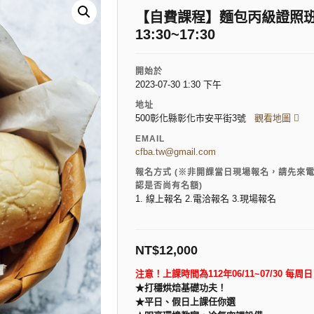
【自費課程】麵包丙級證照班(假日
13:30~17:30
開始於
2023-07-30 1:30 下午
地址
500彰化縣彰化市安平街3號
觀看地圖
EMAIL
cfba.tw@gmail.com
報名方式 (※非開課當日現場報名，請先來
認是否尚有名額)
1. 線上報名 2.電洽報名 3.現場報名
NT$
12,000
注意！上課時間為112年06/11~07/30 每周日 午
★打穩烘焙基礎功夫！
★
平日、假日上課任你選