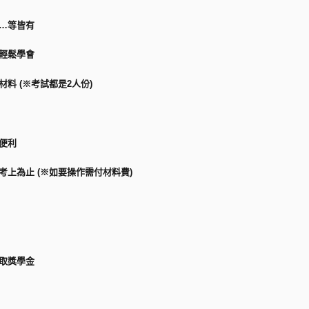
調…等皆有
實輕鬆學會
料 (※考試都是2人份)
便利
考上為止 (※如要操作需付材料費)
領取獎學金