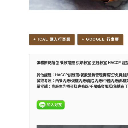
+ ICAL 匯入行事曆
+ GOOGLE 行事曆
蛋糕餅乾麵包 餐飲證照 烘焙教室 烹飪教室 HACCP 經
其他課程：HACCP訓練班/餐飲營銷管理實務班/免費創
餐飲考照：西餐丙級/蛋糕丙級/麵包丙級/中麵丙級(酥糕漿
單堂課：高級生乳捲蛋糕專修班/千層蜂蜜蛋糕/焦糖布丁乳