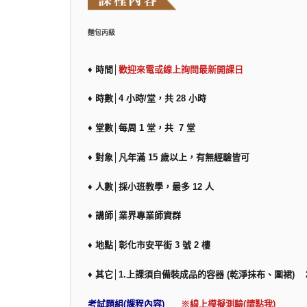
麵包丙級
♦ 時間│
歡迎來電或線上詢問最新開課日
♦ 時數│4 小時/堂，共 28 小時
♦ 堂數│每周 1 堂，共 7 堂
♦ 對象│凡年滿 15 歲以上，有無經驗皆可
♦ 人數│採小班教學，最多 12 人
♦ 講師│業界專業師資群
♦ 地點│彰化市安平街 3 號 2 樓
♦ 其它│1.上課須自備裝成品的容器 (乾淨抹布、圍裙
考試題組(課程內容)
※線上模擬測驗(請點我)