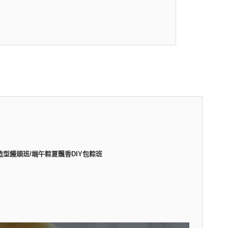
造型饅頭班/端午粽夏飄香DIY包粽班