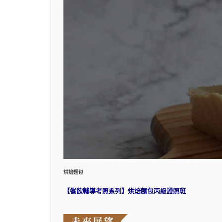
烘焙麵包
【餐飲輔導考照系列】烘焙麵包丙級證照班