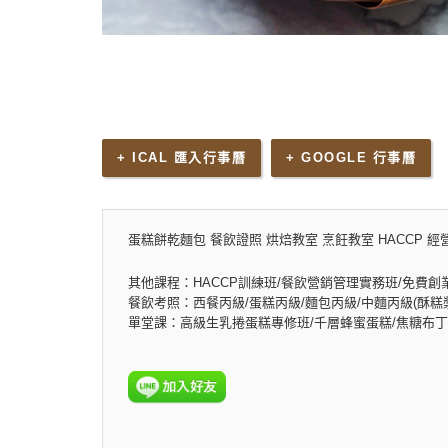
+ ICAL 匯入行事曆
+ GOOGLE 行事曆
蛋糕餅乾麵包 餐飲證照 烘焙教室 烹飪教室 HACCP 經
其他課程：HACCP訓練班/餐飲營銷管理實務班/免費創
餐飲考照：西餐丙級/蛋糕丙級/麵包丙級/中麵丙級(酥糕漿
單堂課：高級生乳捲蛋糕專修班/千層蜂蜜蛋糕/焦糖布丁乳