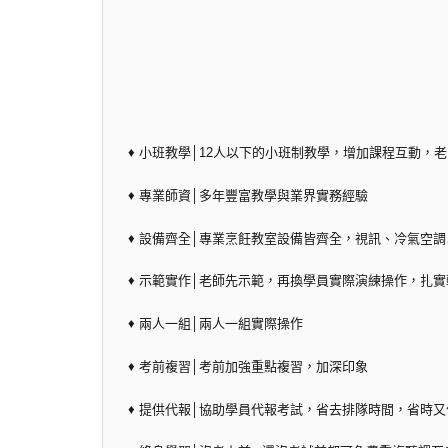
♦ 小班教學│12人以下的小班制教學，增加課程互動，
♦ 專業師資│多年豐富教學與業界實務經驗
♦ 設備齊全│專業烹飪教室設備皆齊全，視訊、冷氣空
♦ 示範實作│老師先示範，再換學員實際演練操作，扎
♦ 兩人一組│兩人一組實際操作
♦ 考前複習│考前加強重點複習，加深印象
♦ 提供代報│協助學員代報考試，省去排隊時間，省時又