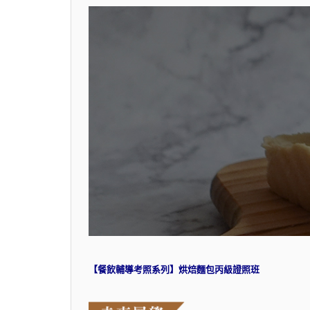
【餐飲輔導考照系列】烘焙麵包丙級證照班