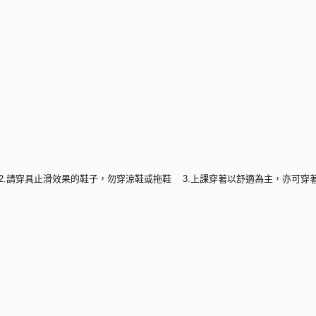
) 2.請穿具止滑效果的鞋子，勿穿涼鞋或拖鞋 3.上課穿著以舒適為主，亦可