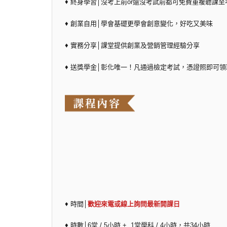
♦ 終身學習│沒考上前or還沒考試前都可免費重複聽課至
♦ 創業自用│學會基礎更學會創意變化，好吃又美味
♦ 實務分享│課堂提供創業及營銷管理經驗分享
♦ 送獎學金│彰化唯一！凡通過檢定考試，憑證照即可領取
♦ 時間│
歡迎來電或線上詢問最新開課日
♦ 時數│6堂 / 5小時 + 1堂學科 / 4小時，共34小時