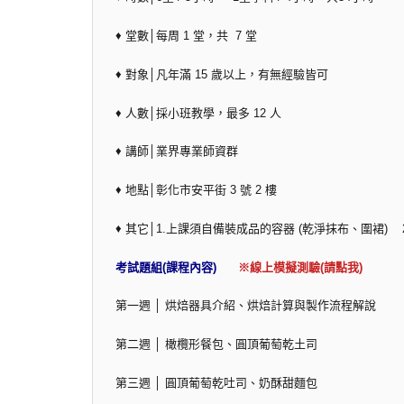
♦ 堂數│每周 1 堂，共 7 堂
♦ 對象│凡年滿 15 歲以上，有無經驗皆可
♦ 人數│採小班教學，最多 12 人
♦ 講師│業界專業師資群
♦ 地點│彰化市安平街 3 號 2 樓
♦ 其它│1.上課須自備裝成品的容器 (乾淨抹布、圍裙
考試題組(課程內容)
※線上模擬測驗(請點我)
第一週 │ 烘焙器具介紹、烘焙計算與製作流程解說
第二週 │ 橄欖形餐包、圓頂葡萄乾土司
第三週 │ 圓頂葡萄乾吐司、奶酥甜麵包