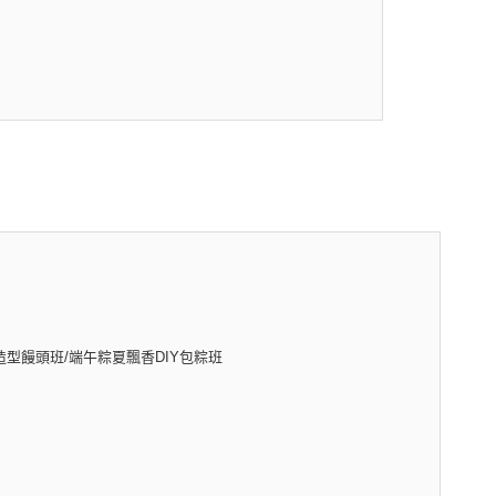
造型饅頭班/端午粽夏飄香DIY包粽班