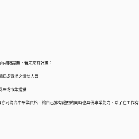
國內初階證照，若未來有計畫：
、餐廳或賣場之烘焙人員
餐車或市集擺攤
考亦可為高中畢業資格，讓自己擁有證照的同時也具備專業能力，除了在工作有