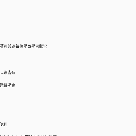
老師可兼顧每位學員學習狀況
調…等皆有
實輕鬆學會
便利