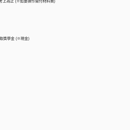
考上為止 (※如要操作需付材料費)
獎學金 (※現金)