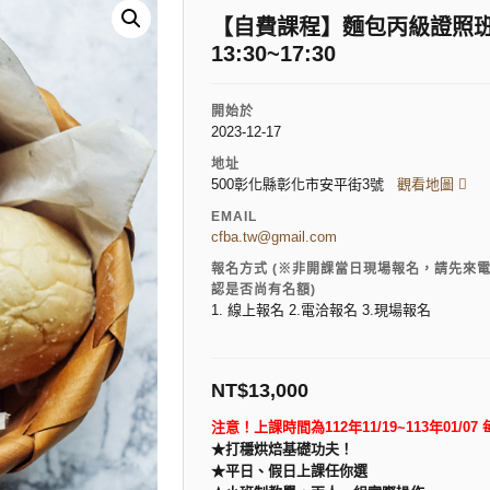
【自費課程】麵包丙級證照班(假日
13:30~17:30
開始於
2023-12-17
地址
500彰化縣彰化市安平街3號
觀看地圖
EMAIL
cfba.tw@gmail.com
報名方式 (※非開課當日現場報名，請先來
認是否尚有名額)
1. 線上報名 2.電洽報名 3.現場報名
NT$
13,000
注意！上課時間為112年11/19~113年01/07 每
★打穩烘焙基礎功夫！
★
平日、假日上課任你選