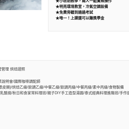
★小班制教學，兩人一組實際操作
★
明亮環境教室，冷氣空調設備
★
免費旁聽到通過考試
★
唯一！上課還可以賺獎學金
營管理 烘焙證照
業說明會/國際咖啡調配師
皮類)/烘焙乙級/飲調乙級/中餐乙級/飲調丙級/中餐丙級/素中丙級/食物製備
酪燒/秋日和食家常料理班/親子DIY手工造型湯圓/泰式經典料理進階班/手作