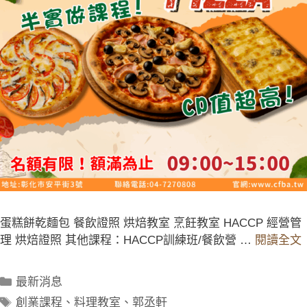
蛋糕餅乾麵包 餐飲證照 烘焙教室 烹飪教室 HACCP 經營管
理 烘焙證照 其他課程：HACCP訓練班/餐飲營 …
閱讀全文
最新消息
創業課程
、
料理教室
、
郭丞軒