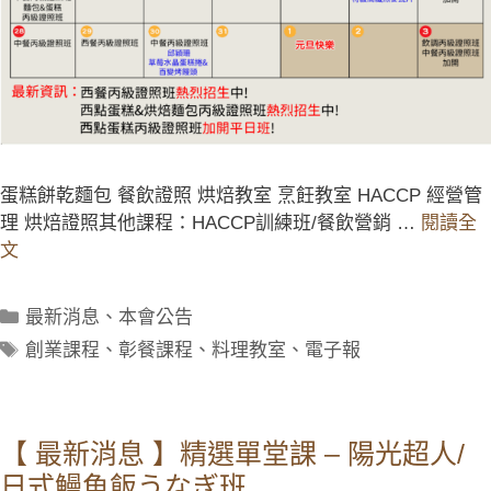
蛋糕餅乾麵包 餐飲證照 烘焙教室 烹飪教室 HACCP 經營管
理 烘焙證照其他課程：HACCP訓練班/餐飲營銷 …
閱讀全
文
最新消息
、
本會公告
創業課程
、
彰餐課程
、
料理教室
、
電子報
【 最新消息 】精選單堂課 – 陽光超人/
日式鰻魚飯うなぎ班