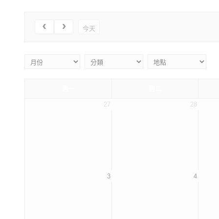
今天
週一
週二
27
28
3
4