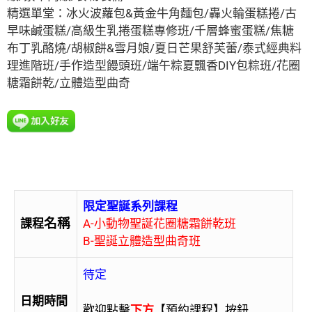
精選單堂：冰火波蘿包&黃金牛角麵包/轟火輪蛋糕捲/古
早味鹹蛋糕/高級生乳捲蛋糕專修班/千層蜂蜜蛋糕/焦糖
布丁乳酪燒/胡椒餅&雪月娘/夏日芒果舒芙蕾/泰式經典料
理進階班/手作造型饅頭班/端午粽夏飄香DIY包粽班/花圈
糖霜餅乾/立體造型曲奇
限定聖誕系列課程
名稱
課程
A-小動物聖誕花圈糖霜餅乾班
B-聖誕立體造型曲奇班
待定
日期時間
歡迎點擊
下方
【預約課程】按鈕