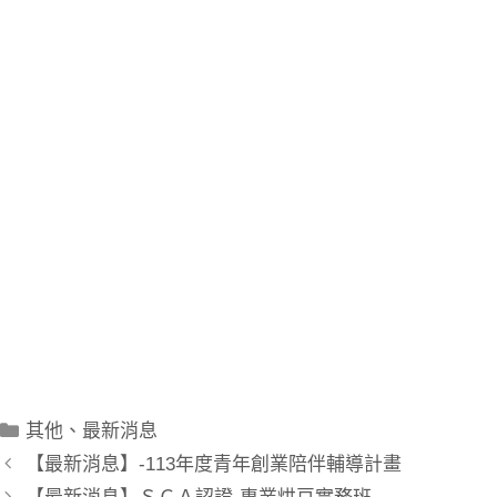
本會是社團法人彰化縣餐飲協會(位於彰化縣彰化市安平
街3號)，不是彰化市餐飲工會，彰化餐飲工會是在辦理勞
健保，和換發廚師證照。
而我們彰化餐飲協會是專門辦理勞動部勞動力發展署中彰
投分署的政府補助課程(彰化職訓局免費課程)，除了職訓
課程外，相關的餐飲證照班如：中餐丙級證照班、西餐丙
級證照班、烘焙丙級證照班等關於丙級證照的餐飲丙級證
照課程，我們都有唷！
只要您在google搜尋彰化中餐、丙級中餐證照、西餐證
照、丙級烘焙、烘焙證照班、丙級廚師，都可以找到我
們。
廚藝進步，證照加值，考餐飲證照，找彰化餐飲！
其他
、
最新消息
【最新消息】-113年度青年創業陪伴輔導計畫