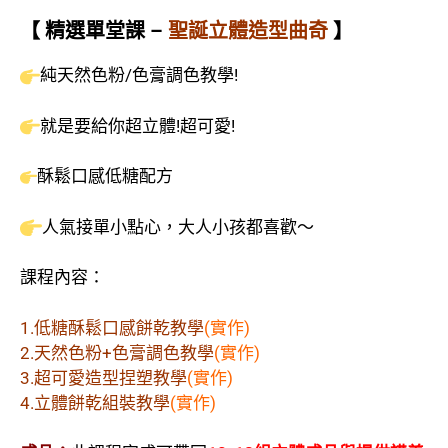
【
精選單堂課 –
聖誕立體造型曲奇
】
純天然色粉/色膏調色教學!
就是要給你超立體!超可愛!
酥鬆口感低糖配方
人氣接單小點心，大人小孩都喜歡～
課程內容：
1.低糖酥鬆口感餅乾教學
(實作)
2.天然色粉+色膏調色教學
(實作)
3.超可愛造型捏塑教學
(實作)
4.立體餅乾組裝教學
(實作)