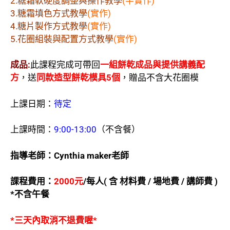
2.糖霜軟硬度調整與操作教學
(半實作)
3.糖霜填色方式教學
(實作)
4.糖片製作方式教學
(實作)
5.花圈組裝與配置方式教學
(實作)
成品:
此課程完成可帶回
一組餅乾成品與提供講義配
方
，送
同款造型餅乾模具5個
，贈品不含大花圈模
上課日期：
待定
上課時間：
9:00-13:00
（不含餐）
指導老師：Cynthia maker
老師
課程費用：
2000
元
/
每人(
含
材料費 /
場地費 /
講師費 )
*
不含午餐
*三天內取消不退費喔*