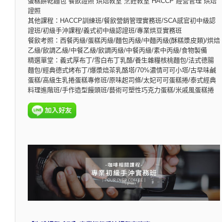
蛋糕餅乾麵包 餐飲證照 烘焙教室 烹飪教室 HACCP 經營管理 烘焙
證照
其他課程：HACCP訓練班/餐飲營銷管理實務班/SCA感官初中級認
證班/初級手沖課程/義式初中級認證班/專業烘豆實務班
餐飲考照：西餐丙級/蛋糕丙級/麵包丙級/中麵丙級(酥糕漿皮類)/烘焙
乙級/飲調乙級/中餐乙級/飲調丙級/中餐丙級/素中丙級/食物製備
精選單堂：義式厚布丁/雪白布丁乳酪/養生雜糧核桃麵包/法式德腸
麵包/經典德式烤布丁/爆漿焙茶乳酪塔/70%濃情可可小塔/古早味鹹
蛋糕/高級生乳捲蛋糕專修班/原味起司條/太妃可可蛋糕捲/泰式經典
料理進階班/手作造型饅頭班/藝術可塑性巧克力蛋糕/米戚風蛋糕捲