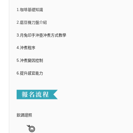
1.咖啡基礎知識
2.磨豆機刀盤介紹
3.月兔印手沖壺沖煮方式教學
4.沖煮程序
5.沖煮變因控制
6.提升感官能力
飲調證照