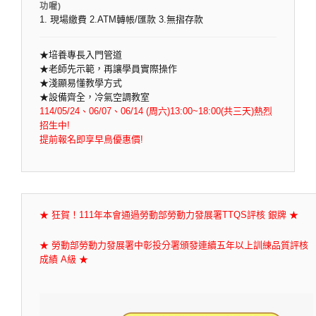
功喔)
1. 現場繳費 2.ATM轉帳/匯款 3.無摺存款
★培養專長入門管道
★老師先示範，再讓學員實際操作
★淺顯易懂教學方式
★設備齊全，冷氣空調教室
114/05/24、06/07、06/14 (周六)13:00~18:00(共三天)熱烈
招生中!
提前報名即享早鳥優惠價!
★ 狂賀！111年本會通過勞動部勞動力發展署TTQS評核 銀牌 ★
★ 勞動部勞動力發展署中彰投分署頒發連續五年以上訓練品質評核
成績 A級 ★