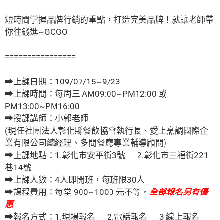
短時間掌握品牌行銷的重點，打造完美品牌！
就讓老師帶
你往錢進~GOGO
================
➡上課日期：109/07/15~9/23
➡上課時間：每周三 AM09:00~PM12:00 或
PM13:00~PM16:00
➡授課講師：小郭老師
(現任社團法人彰化縣餐飲協會執行長、愛上烹調國際企
業有限公司總經理、多間餐廳專業輔導顧問)
➡上課地點：
1.彰化市安平街3號
2.彰化市三福街221
巷14號
➡上課人數：4人即開班，每班限30人
➡課程費用：每堂 900~1000 元不等，
全部報名另有優
惠
➡報名方式：
1.現場報名
2.電話報名
3.線上報名