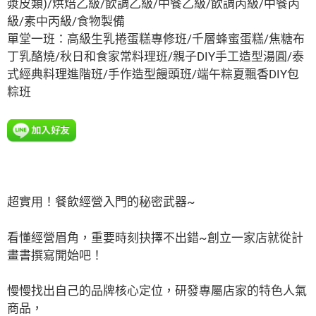
漿皮類)/烘焙乙級/飲調乙級/中餐乙級/飲調丙級/中餐丙
級/素中丙級/食物製備
單堂一班：高級生乳捲蛋糕專修班/千層蜂蜜蛋糕/焦糖布
丁乳酪燒/秋日和食家常料理班/親子DIY手工造型湯圓/泰
式經典料理進階班/手作造型饅頭班/端午粽夏飄香DIY包
粽班
超實用！餐飲經營入門的秘密武器~
看懂經營眉角，重要時刻抉擇不出錯~
創立一家店就從計
畫書撰寫開始吧！
慢慢找出自己的品牌核心定位，研發專屬店家的特色人氣
商品，