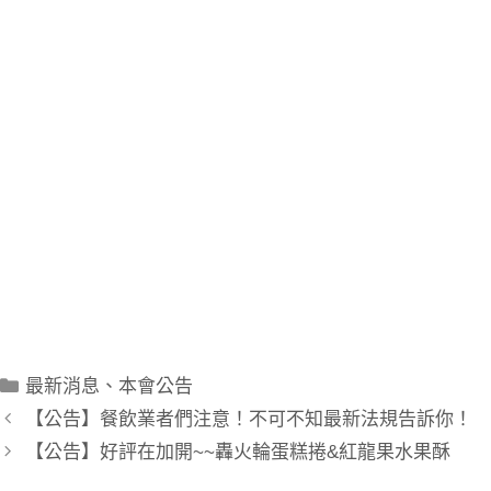
街3號)，不是彰化市餐飲工會，彰化餐飲工會是在辦理勞
健保，和換發廚師證照。
而我們彰化餐飲協會是專門辦理勞動部勞動力發展署中彰
投分署的政府補助課程(彰化職訓局免費課程)，除了職訓
課程外，相關的餐飲證照班如：中餐丙級證照班、西餐丙
級證照班、烘焙丙級證照班等關於丙級證照的餐飲丙級證
照課程，我們都有唷！
只要您在google搜尋彰化中餐、丙級中餐證照、西餐證
照、丙級烘焙、烘焙證照班、丙級廚師，都可以找到我
們。
廚藝進步，證照加值，考餐飲證照，找彰化餐飲！
最新消息
、
本會公告
【公告】餐飲業者們注意！不可不知最新法規告訴你！
【公告】好評在加開~~轟火輪蛋糕捲&紅龍果水果酥