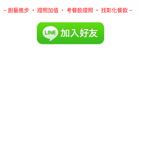
– 廚藝進步 ‧ 證照加值 ‧ 考餐飲證照 ‧ 找彰化餐飲 –
本會是社團法人彰化縣餐飲協會(位於彰化縣彰化市安平
街3號)，不是彰化市餐飲工會，彰化餐飲工會是在辦理勞
健保，和換發廚師證照。
而我們彰化餐飲協會是專門辦理勞動部勞動力發展署中彰
投分署的政府補助課程(彰化職訓局免費課程)，除了職訓
課程外，相關的餐飲證照班如：中餐丙級證照班、西餐丙
級證照班、烘焙丙級證照班等關於丙級證照的餐飲丙級證
照課程，我們都有唷！
只要您在google搜尋彰化中餐、丙級中餐證照、西餐證