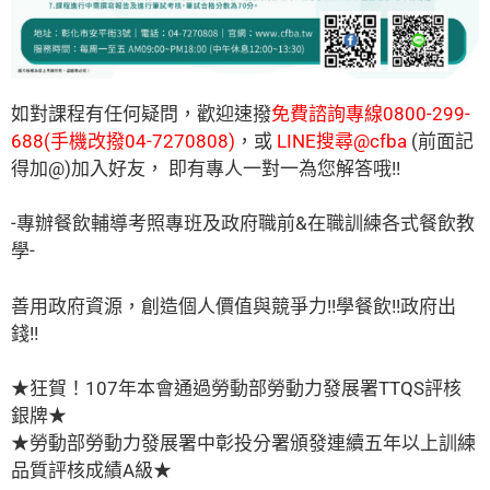
如對課程有任何疑問，
歡迎速撥
免費諮詢專線0800-299-
688(手機改撥04-7270808)
，
或
LINE搜尋@cfba
(前面記
得加@)加入好友， 即有專人一對一為您解答哦!!
-專辦餐飲輔導考照專班及政府職前&在職訓練各式餐飲教
學-
善用政府資源，創造個人價值與競爭力!!學餐飲!!政府出
錢!!
★狂賀！107年本會通過勞動部勞動力發展署TTQS評核
銀牌★
★勞動部勞動力發展署中彰投分署頒發連續五年以上訓練
品質評核成績A級★