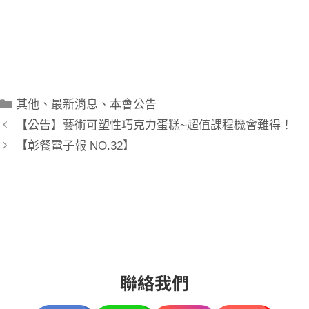
照、丙級烘焙、烘焙證照班、丙級廚師，都可以找到我
們。
廚藝進步，證照加值，考餐飲證照，找彰化餐飲！
其他
、
最新消息
、
本會公告
【公告】藝術可塑性巧克力蛋糕~超值課程機會難得！
【彰餐電子報 NO.32】
聯絡我們