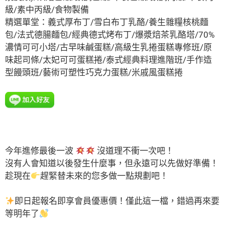
級/素中丙級/食物製備
精選單堂：義式厚布丁/雪白布丁乳酪/養生雜糧核桃麵
包/法式德腸麵包/經典德式烤布丁/爆漿焙茶乳酪塔/70%
濃情可可小塔/古早味鹹蛋糕/高級生乳捲蛋糕專修班/原
味起司條/太妃可可蛋糕捲/泰式經典料理進階班/手作造
型饅頭班/藝術可塑性巧克力蛋糕/米戚風蛋糕捲
今年進修最後一波
沒道理不衝一次吧！
沒有人會知道以後發生什麼事，但永遠可以先做好準備！
趁現在
趕緊替未來的您多做一點規劃吧！
即日起報名即享會員優惠價！僅此這一檔，錯過再來要
等明年了