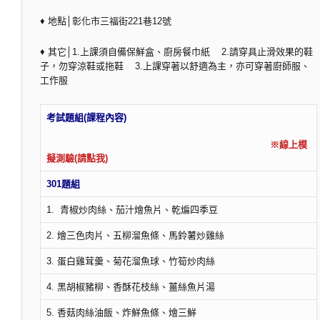
♦ 地點│彰化市三福街221巷12號
♦ 其它│1.上課須自備保鮮盒、廚房餐巾紙 2.請穿具止滑效果的鞋
子，勿穿涼鞋或拖鞋 3.上課穿著以舒適為主，亦可穿著廚師服、
工作服
考試題組(課程內容)
※線上模
擬測驗(請點我)
301題組
1. 青椒炒肉絲、茄汁燴魚片、乾煸四季豆
2. 燴三色肉片、五柳溜魚條、馬鈴薯炒雞絲
3. 蛋白雞茸羹、菊花溜魚球、竹筍炒肉絲
4. 黑胡椒豬柳、香酥花枝絲、薑絲魚片湯
5. 香菇肉絲油飯、炸鮮魚條、燴三鮮