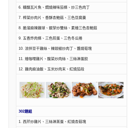
6. 糖醋瓦片魚、燜燒辣味茄條、炒三色肉丁
7. 榨菜炒肉片、香酥杏鮑菇、三色豆腐羹
8. 脆溜麻辣雞球、銀芽炒雙絲、素燴三色杏鮑菇
9. 五香炸肉條、三色煎蛋、三色冬瓜捲
10. 涼拌豆干雞絲、辣豉椒炒肉丁、醬燒筍塊
11. 燴咖哩雞片、酸菜炒肉絲、三絲淋蛋餃
12. 雞肉麻油飯、玉米炒肉末、紅燒茄段
302題組
1. 西芹炒雞片、三絲淋蒸蛋、紅燒杏菇塊