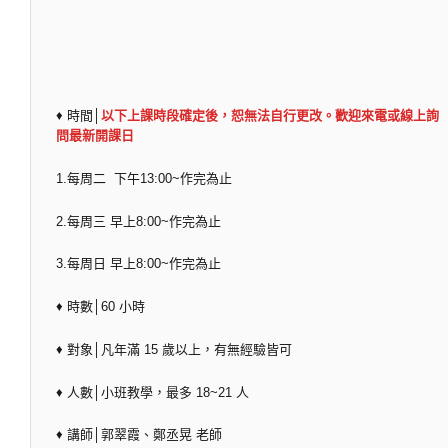
♦ 時間│
以下上課時段確定後，恕無法自行更改。歡迎來電或線上詢
問最新開課日
1.每周二 下午13:00~作完為止
2.每周三 早上8:00~作完為止
3.每周日 早上8:00~作完為止
♦ 時數│60 小時
♦ 對象│凡年滿 15 歲以上，有無經驗皆可
♦ 人數│小班教學，最多 18~21 人
♦ 講師│郭翠霞、鄭丞晃 老師