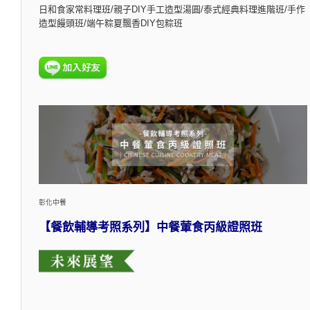
日和食家常料理班/親子DIY手工造型湯圓/泰式經典料理進階班/手作
造型饅頭班/端午粽夏飄香DIY包粽班
彰化中餐
【餐飲輔導考照系列】中餐葷食丙級證照班