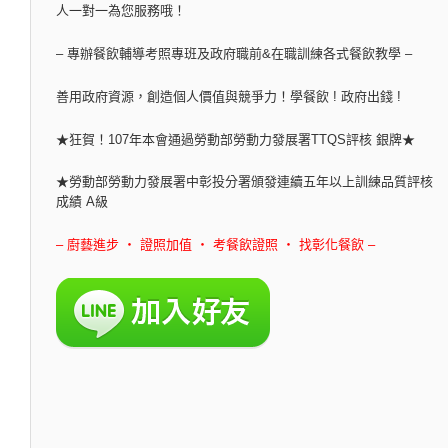
人一對一為您服務哦！
– 專辦餐飲輔導考照專班及政府職前&在職訓練各式餐飲教學 –
善用政府資源，創造個人價值與競爭力！學餐飲 ! 政府出錢 !
★狂賀！107年本會通過勞動部勞動力發展署TTQS評核 銀牌★
★勞動部勞動力發展署中彰投分署頒發連續五年以上訓練品質評核
成績 A級
– 廚藝進步 ‧ 證照加值 ‧ 考餐飲證照 ‧ 找彰化餐飲 –