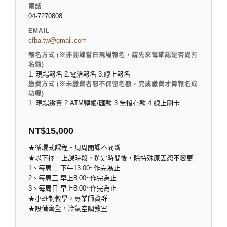
電話
04-7270808
EMAIL
cfba.tw@gmail.com
報名方式 (※非開課當日現場報名，請先來電確認是否尚有
名額)
1. 現場報名 2.電洽報名 3.線上報名
繳費方式 (※未繳費者恕不保留名額，完成繳費才算報名成
功喔)
1. 現場繳費 2.ATM轉帳/匯款 3.無摺存款 4.線上刷卡
NT$
15,000
★循環式課程‧周周開課不間斷
★以下擇一上課時段，選定時間後，除特殊原因恕不變更
1、每周二 下午13:00~作完為止
2、每周三 早上8:00~作完為止
3、每周日 早上8:00~作完為止
★小班制教學，專業師資群
★設備齊全，冷氣空調教室