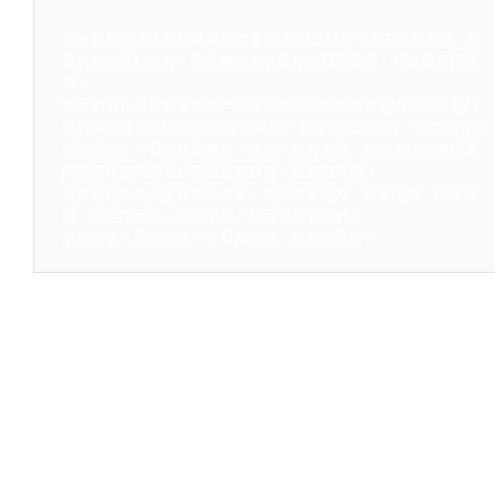
本會是社團法人彰化縣餐飲協會(位於彰化縣彰化市安平街3號)，不
是彰化市餐飲工會，彰化餐飲工會是在辦理勞健保，和換發廚師證
照。
而我們彰化餐飲協會是專門辦理勞動部勞動力發展署中彰投分署的
政府補助課程(彰化職訓局免費課程)，除了職訓課程外，相關的餐飲
證照班如：中餐丙級證照班、西餐丙級證照班、烘焙丙級證照班等
關於丙級證照的餐飲丙級證照課程，我們都有唷！
只要您在google搜尋彰化中餐、丙級中餐證照、西餐證照、丙級烘
焙、烘焙證照班、丙級廚師，都可以找到我們。
廚藝進步，證照加值，考餐飲證照，找彰化餐飲！