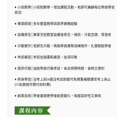
♦ 小班教學│小班制教學，增加課程互動，老師可兼顧每位學員學習
狀況
♦ 專業師資│多年豐富教學與業界實務經驗
♦ 設備齊全│專業烹飪教室設備皆齊全，視訊、冷氣空調…等皆有
♦ 示範實作│老師先示範，再換學員實際演練操作，扎實輕鬆學會
♦ 考前複習│考前加強重點複習，加深印象
♦ 提供代報│協助學員代報考試，省去排隊時間，省時又便利
♦ 終身學習│沒考上前or還沒考試前都可免費重複聽課至考上為止
(※如要操作需付材料費)
♦ 創業自用│學會基礎更學會創意變化，每道菜好吃又美味