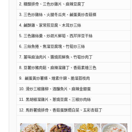
2. 糖醋排骨、三色炒雞片、麻辣豆腐丁
3. 三色炒雞絲、火腿冬瓜夾、鹹蛋黃炒杏菇條
4. 鹹酥雞、家常煎豆腐、木耳炒三絲
5. 三色雞絲羹、炒疏片鮮筍、西芹拌豆干絲
6. 三絲魚捲、焦溜豆腐塊、竹筍炒三絲
7. 薑味麻油肉片、醬燒煎鮮魚、竹筍炒肉丁
8. 豆薯炒豬肉鬆、麻辣溜雞丁、香菇素燴三色
9. 鹹蛋黃炒薯條、燴素什錦、脆溜荔枝肉
10. 滑炒三椒雞柳、酒釀魚片、麻辣金銀蛋
11. 黑胡椒溜雞片、蔥燒豆腐、三椒炒肉絲
12. 馬鈴薯燒排骨、香菇蛋酥燜白菜、五彩杏菇丁