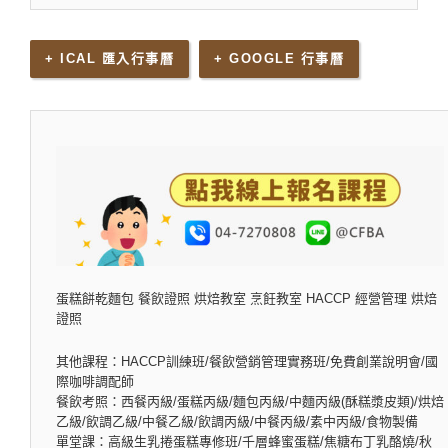
+ ICAL 匯入行事曆
+ GOOGLE 行事曆
蛋糕餅乾麵包 餐飲證照 烘焙教室 烹飪教室 HACCP 經營管理 烘焙
證照
其他課程：HACCP訓練班/餐飲營銷管理實務班/免費創業說明會/國
際咖啡調配師
餐飲考照：西餐丙級/蛋糕丙級/麵包丙級/中麵丙級(酥糕漿皮類)/烘焙
乙級/飲調乙級/中餐乙級/飲調丙級/中餐丙級/素中丙級/食物製備
單堂課：高級生乳捲蛋糕專修班/千層蜂蜜蛋糕/焦糖布丁乳酪燒/秋