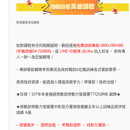
點我觀看其他課程
如對課程有任何相關疑問，
歡迎速撥
免費諮詢專線 0800-299-688
(手機改撥04-720808)
，
或
LINE ID搜尋 @cfba
加入好友， 即有專
人一對一為您服務哦！
– 專辦餐飲輔導考照專班及政府職前&在職訓練各式餐飲教學 –
善用政府資源，創造個人價值與競爭力！學餐飲 ! 政府出錢 !
★狂賀！107年本會通過勞動部勞動力發展署TTQS評核 銀牌★
★勞動部勞動力發展署中彰投分署頒發連續五年以上訓練品質評核
成績 A級
– 廚藝進步 ‧ 證照加值 ‧ 考餐飲證照 ‧ 找彰化餐飲 –