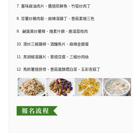
7. 薑味麻油肉片、醬燒煎鮮魚、竹筍炒肉丁
8. 豆薯炒豬肉鬆、麻辣溜雞丁、香菇素燴三色
9. 鹹蛋黃炒薯條、燴素什錦、脆溜荔枝肉
10. 滑炒三椒雞柳、酒釀魚片、麻辣金銀蛋
11. 黑胡椒溜雞片、蔥燒豆腐、三椒炒肉絲
12. 馬鈴薯燒排骨、香菇蛋酥燜白菜、五彩杏菇丁