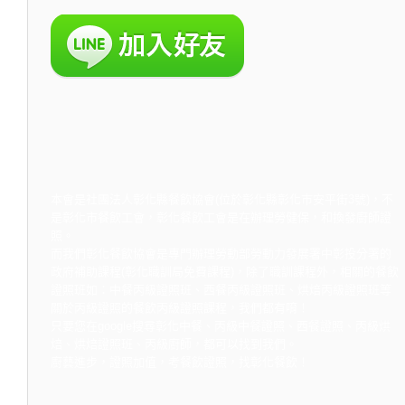
本會是社團法人彰化縣餐飲協會(位於彰化縣彰化市安平街3號)，不
是彰化市餐飲工會，彰化餐飲工會是在辦理勞健保，和換發廚師證
照。
而我們彰化餐飲協會是專門辦理勞動部勞動力發展署中彰投分署的
政府補助課程(彰化職訓局免費課程)，除了職訓課程外，相關的餐飲
證照班如：中餐丙級證照班、西餐丙級證照班、烘焙丙級證照班等
關於丙級證照的餐飲丙級證照課程，我們都有唷！
只要您在google搜尋彰化中餐、丙級中餐證照、西餐證照、丙級烘
焙、烘焙證照班、丙級廚師，都可以找到我們。
廚藝進步，證照加值，考餐飲證照，找彰化餐飲！