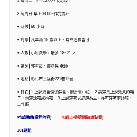
1.每周二 下午13:00~作完為止
2.每周日 早上08:00~作完為止
♦ 時數│60 小時
♦ 對象│凡年滿 15 歲以上，有無經驗皆可
♦ 人數│小班教學，最多 18~21 人
♦ 講師│郭翠霞、鄭丞晃 老師
♦ 地點│彰化市三福街221巷12號
♦ 其它│1.上課須自備保鮮盒、廚房餐巾紙 2.請穿具止滑效果的鞋
子，勿穿涼鞋或拖鞋 3.上課穿著以舒適為主，亦可穿著廚師服、
工作服
考試題組(課程內容)
※線上模擬測驗(請點我)
301題組