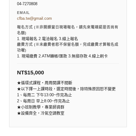
04-7270808
EMAIL
cfba.tw@gmail.com
報名方式 (※非開課當日現場報名，請先來電確認是否尚有
名額)
1. 現場報名 2.電洽報名 3.線上報名
繳費方式 (※未繳費者恕不保留名額，完成繳費才算報名成
功喔)
1. 現場繳費 2.ATM轉帳/匯款 3.無摺存款 4.線上刷卡
NT$
15,000
★循環式課程‧周周開課不間斷
★以下擇一上課時段，選定時間後，除特殊原因恕不變更
1、每周二 下午13:00~作完為止
2、每周日 早上8:00~作完為止
★小班制教學，專業師資群
★設備齊全，冷氣空調教室