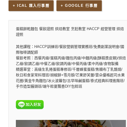
+ ICAL 匯入行事曆
+ GOOGLE 行事曆
蛋糕餅乾麵包 餐飲證照 烘焙教室 烹飪教室 HACCP 經營管理 烘焙
證照
其他課程：HACCP訓練班/餐飲營銷管理實務班/免費創業說明會/國
際咖啡調配師
餐飲考照：西餐丙級/蛋糕丙級/麵包丙級/中麵丙級(酥糕漿皮類)/烘焙
乙級/飲調乙級/中餐乙級/飲調丙級/中餐丙級/素中丙級/食物製備
精選單堂：高級生乳捲蛋糕專修班/千層蜂蜜蛋糕/焦糖布丁乳酪燒/
秋日和食家常料理班/胡椒餅+雪月娘/芒果舒芙蕾/雲朵優格起司水果
花圈/黃金牛角麵包/冰火波蘿包/古早味鹹蛋糕/泰式經典料理進階班/
手作造型饅頭班/端午粽夏飄香DIY包粽班