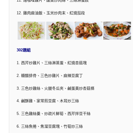
11. 燴咖哩雞片、酸菜炒肉絲、三絲淋蛋餃
12. 雞肉麻油飯、玉米炒肉末、紅燒茄段
302題組
1. 西芹炒雞片、三絲淋蒸蛋、紅燒杏菇塊
2. 糖醋排骨、三色炒雞片、麻辣豆腐丁
3. 三色炒雞絲、火腿冬瓜夾、鹹蛋黃炒杏菇條
4. 鹹酥雞、家常煎豆腐、木耳炒三絲
5. 三色雞絲羹、炒疏片鮮筍、西芹拌豆干絲
6. 三絲魚捲、焦溜豆腐塊、竹筍炒三絲