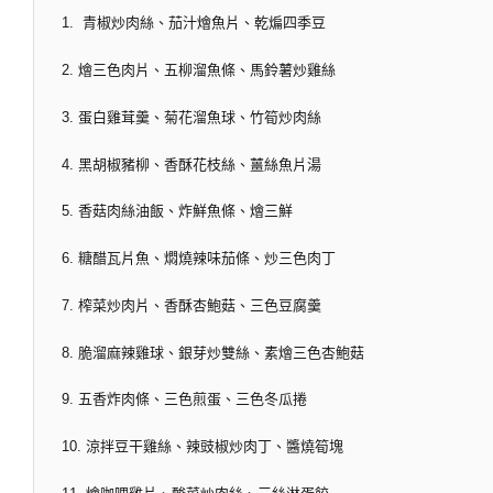
1. 青椒炒肉絲、茄汁燴魚片、乾煸四季豆
2. 燴三色肉片、五柳溜魚條、馬鈴薯炒雞絲
3. 蛋白雞茸羹、菊花溜魚球、竹筍炒肉絲
4. 黑胡椒豬柳、香酥花枝絲、薑絲魚片湯
5. 香菇肉絲油飯、炸鮮魚條、燴三鮮
6. 糖醋瓦片魚、燜燒辣味茄條、炒三色肉丁
7. 榨菜炒肉片、香酥杏鮑菇、三色豆腐羹
8. 脆溜麻辣雞球、銀芽炒雙絲、素燴三色杏鮑菇
9. 五香炸肉條、三色煎蛋、三色冬瓜捲
10. 涼拌豆干雞絲、辣豉椒炒肉丁、醬燒筍塊