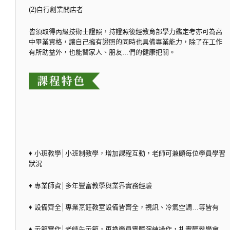
(2)自行創業開店者
皆須取得丙級技術士證照，持證照後經教育部學力鑑定考亦可為高
中畢業資格，讓自己擁有證照的同時也具備專業能力，除了在工作
有所助益外，也能替家人、朋友…們的健康把關。
♦ 小班教學│小班制教學，增加課程互動，老師可兼顧每位學員學習
狀況
♦ 專業師資│多年豐富教學與業界實務經驗
♦ 設備齊全│專業烹飪教室設備皆齊全，視訊、冷氣空調…等皆有
♦ 示範實作│老師先示範，再換學員實際演練操作，扎實輕鬆學會