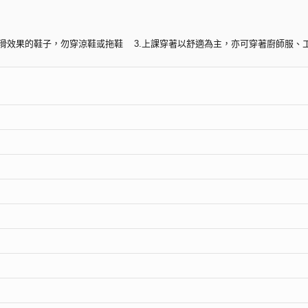
具止滑效果的鞋子，勿穿涼鞋或拖鞋 3.上課穿著以舒適為主，亦可穿著廚師服、
題組(課程