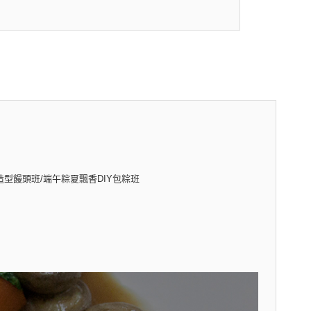
造型饅頭班/端午粽夏飄香DIY包粽班