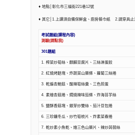
♦ 地點│彰化市三福街221巷12號
♦ 其它│1.上課須自備保鮮盒、廚房餐巾紙 2.請穿
考試
測驗(請點我)
301題組
1. 榨菜炒筍絲、麒麟豆腐片、三絲淋蛋餃
2. 紅燒烤麩塊、炸蔬菜山藥條、蘿蔔三絲捲
3. 乾煸杏鮑菇、酸辣筍絲羹、三色煎蛋
4. 素燴杏菇捲、燜燒辣味茄條、炸海苔芋絲
5. 鹽酥香菇塊、銀芽炒雙絲、茄汁豆包捲
6. 三珍鑲冬瓜、炒竹筍梳片、炸素菜春捲
7. 乾炒素小魚乾、燴三色山藥片、辣炒蒟蒻絲