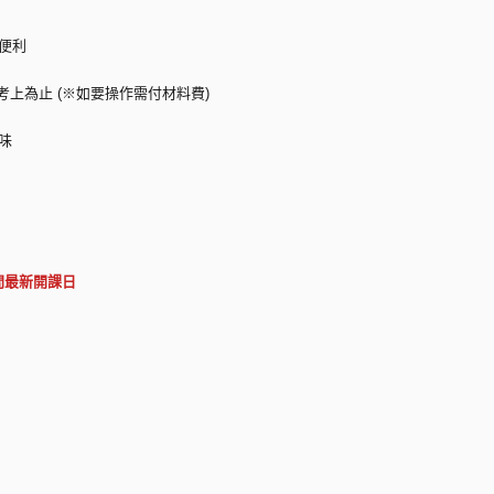
便利
考上為止 (※如要操作需付材料費)
味
問最新開課日