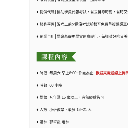
♦ 提供代報│協助學員代報考試，省去排隊時間，省時又
♦ 終身學習│沒考上前or還沒考試前都可免費重複聽課至
♦ 創業自用│學會基礎更學會創意變化，每道菜好吃又美
♦ 時間│每周六 早上8:00~作完為止
歡迎來電或線上詢
♦ 時數│60 小時
♦ 對象│凡年滿 15 歲以上，有無經驗皆可
♦ 人數│小班教學，最多 18~21 人
♦ 講師│郭翠霞 老師