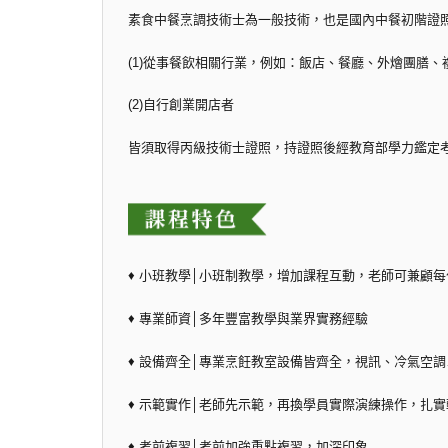
素食中餐烹調技術士為一般技術，也是國內中餐初階證
(1)從事餐飲相關行業，例如：飯店、餐廳、外燴團膳、
(2)自行創業開店者
皆須取得丙級技術士證照，持證照後經教育部學力鑑定
♦ 小班教學│小班制教學，增加課程互動，老師可兼顧
♦ 專業師資│多年豐富教學與業界實務經驗
♦ 設備齊全│專業烹飪教室設備皆齊全，視訊、冷氣空
♦ 示範實作│老師先示範，再換學員實際演練操作，扎
♦ 考前複習│考前加強重點複習，加深印象