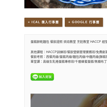
+ ICAL 匯入行事曆
+ GOOGLE 行事曆
蛋糕餅乾麵包 餐飲證照 烘焙教室 烹飪教室 HACCP 經
其他課程：HACCP訓練班/餐飲營銷管理實務班/免費創
餐飲考照：西餐丙級/蛋糕丙級/麵包丙級/中麵丙級(酥糕漿
單堂課：高級生乳捲蛋糕專修班/千層蜂蜜蛋糕/焦糖布丁乳