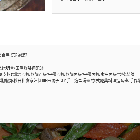
營管理 烘焙證照
業說明會/國際咖啡調配師
皮類)/烘焙乙級/飲調乙級/中餐乙級/飲調丙級/中餐丙級/素中丙級/食物製備
酪燒/秋日和食家常料理班/親子DIY手工造型湯圓/泰式經典料理進階班/手作