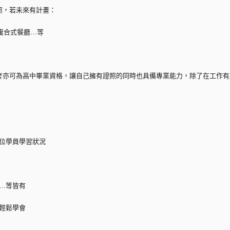
照，若未來有計畫：
複合式餐廳…等
考亦可為高中畢業資格，讓自己擁有證照的同時也具備專業能力，除了在工作有
每位學員學習狀況
調…等皆有
實輕鬆學會