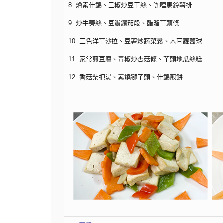
8. 燴素什錦、三椒炒豆干絲、咖哩馬鈴薯排
9. 炒牛蒡絲、豆瓣鑲茄段、醋溜芋頭條
10. 三色洋芋沙拉、豆薯炒蔬菜鬆、木耳蘿蔔球
11. 家常煎豆腐、青椒炒杏菇條、芋頭地瓜絲糕
12. 香菇柴把湯、素燒獅子頭、什錦煎餅