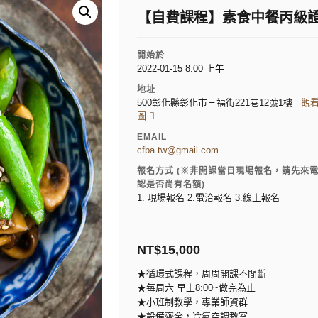
【自費課程】素食中餐丙級證
開始於
2022-01-15 8:00 上午
地址
500彰化縣彰化市三福街221巷12號1樓
觀
圖
EMAIL
cfba.tw@gmail.com
報名方式 (※非開課當日現場報名，請先來
認是否尚有名額)
1. 現場報名 2.電洽報名 3.線上報名
NT$
15,000
★循環式課程，周周開課不間斷
★每周六 早上8:00~做完為止
★小班制教學，專業師資群
★設備齊全，冷氣空調教室