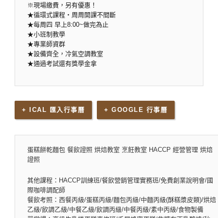
※現場繳費，另有優惠！
★循環式課程‧周周開課不間斷
★每周四 早上8:00~做完為止
★小班制教學
★專業師資群
★設備齊全，冷氣空調教室
★通過考試還有獎學金拿
+ ICAL 匯入行事曆
+ GOOGLE 行事曆
蛋糕餅乾麵包 餐飲證照 烘焙教室 烹飪教室 HACCP 經營管理 烘焙
證照
其他課程：HACCP訓練班/餐飲營銷管理實務班/免費創業說明會/國
際咖啡調配師
餐飲考照：西餐丙級/蛋糕丙級/麵包丙級/中麵丙級(酥糕漿皮類)/烘焙
乙級/飲調乙級/中餐乙級/飲調丙級/中餐丙級/素中丙級/食物製備