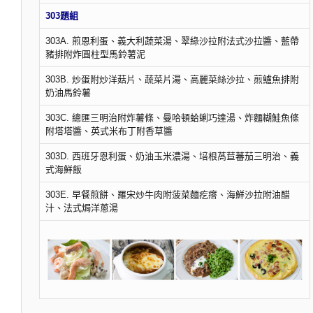
303題組
303A. 煎恩利蛋、義大利蔬菜湯、翠綠沙拉附法式沙拉醬、藍帶
豬排附炸圓柱型馬鈴薯泥
303B. 炒蛋附炒洋菇片、蔬菜片湯、高麗菜絲沙拉、煎鱸魚排附
奶油馬鈴薯
303C. 總匯三明治附炸薯條、曼哈頓蛤蜊巧達湯、炸麵糊鮭魚條
附塔塔醬、英式米布丁附香草醬
303D. 西班牙恩利蛋、奶油玉米濃湯、培根萵苣蕃茄三明治、義
式海鮮飯
303E. 早餐煎餅、羅宋炒牛肉附菠菜麵疙瘩、海鮮沙拉附油醋
汁、法式焗洋蔥湯