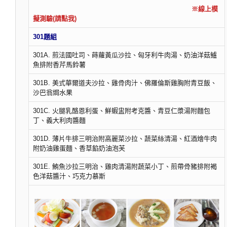
※線上模
擬測驗(請點我)
301題組
301A. 煎法國吐司、蒔蘿黃瓜沙拉、匈牙利牛肉湯、奶油洋菇鱸
魚排附香芹馬鈴薯
301B. 美式華爾道夫沙拉、雞骨肉汁、佛羅倫斯雞胸附青豆飯、
沙巴翁焗水果
301C. 火腿乳酪恩利蛋、鮮蝦盅附考克醬、青豆仁漿湯附麵包
丁、義大利肉醬麵
301D. 薄片牛排三明治附高麗菜沙拉、蔬菜絲清湯、紅酒燴牛肉
附奶油雞蛋麵、香草餡奶油泡芙
301E. 鮪魚沙拉三明治、雞肉清湯附蔬菜小丁、煎帶骨豬排附褐
色洋菇醬汁、巧克力慕斯