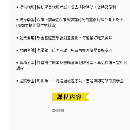
♦ 提供代報│協助學員代報考試，省去排隊時間，省時又便利
♦ 終身學習│沒考上前or還沒考試前都可免費重複聽課至考上為止
(※如要操作需付材料費)
♦ 創業自用│學會基礎更學會創意變化，每道菜好吃又美味
♦ 陪同考試│老師親自陪同考試，免費再複習讓學員好安心
♦ 實務分享│課堂提供創業及營銷管理經驗分享，再免費送三堂相關
課程
♦ 送獎學金│彰化唯一！凡通過檢定考試，憑證照即可領取獎學金
西餐證照