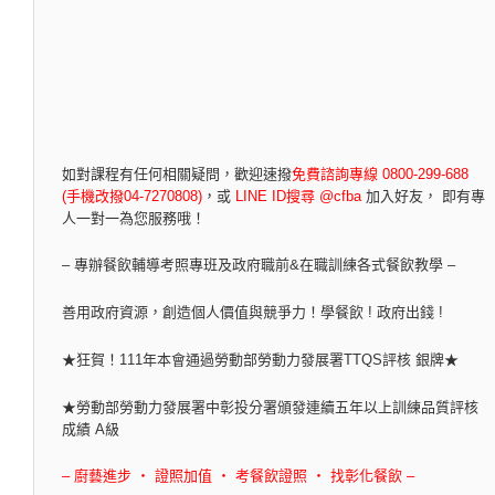
如對課程有任何相關疑問，
歡迎速撥
免費諮詢專線 0800-299-688
(手機改撥04-7270808)
，
或
LINE ID搜尋 @cfba
加入好友， 即有專
人一對一為您服務哦！
– 專辦餐飲輔導考照專班及政府職前&在職訓練各式餐飲教學 –
善用政府資源，創造個人價值與競爭力！學餐飲 ! 政府出錢 !
★狂賀！111年本會通過勞動部勞動力發展署TTQS評核 銀牌★
★勞動部勞動力發展署中彰投分署頒發連續五年以上訓練品質評核
成績 A級
– 廚藝進步 ‧ 證照加值 ‧ 考餐飲證照 ‧ 找彰化餐飲 –