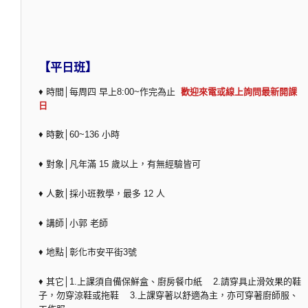
【平日班】
♦ 時間│每周四 早上8:00~作完為止
歡迎來電或線上詢問最新開課
日
♦ 時數│60~136 小時
♦ 對象│凡年滿 15 歲以上，有無經驗皆可
♦ 人數│採小班教學，最多 12 人
♦ 講師│小郭 老師
♦ 地點│彰化市安平街3號
♦ 其它│1.上課須自備保鮮盒、廚房餐巾紙 2.請穿具止滑效果的鞋
子，勿穿涼鞋或拖鞋 3.上課穿著以舒適為主，亦可穿著廚師服、