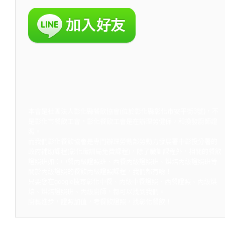
本會是社團法人彰化縣餐飲協會(位於彰化縣彰化市安平街3號)，不
是彰化市餐飲工會，彰化餐飲工會是在辦理勞健保，和換發廚師證
照。
而我們彰化餐飲協會是專門辦理勞動部勞動力發展署中彰投分署的
政府補助課程(彰化職訓局免費課程)，除了職訓課程外，相關的餐飲
證照班如：中餐丙級證照班、西餐丙級證照班、烘焙丙級證照班等
關於丙級證照的餐飲丙級證照課程，我們都有唷！
只要您在google搜尋彰化中餐、丙級中餐證照、西餐證照、丙級烘
焙、烘焙證照班、丙級廚師，都可以找到我們。
廚藝進步，證照加值，考餐飲證照，找彰化餐飲！