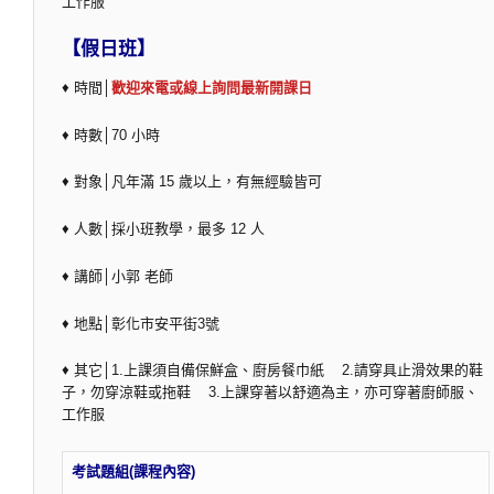
工作服
【假日班】
♦ 時間│
歡迎來電或線上詢問最新開課日
♦ 時數│70 小時
♦ 對象│凡年滿 15 歲以上，有無經驗皆可
♦ 人數│採小班教學，最多 12 人
♦ 講師│小郭 老師
♦ 地點│彰化市安平街3號
♦ 其它│1.上課須自備保鮮盒、廚房餐巾紙 2.請穿具止滑效果的鞋
子，勿穿涼鞋或拖鞋 3.上課穿著以舒適為主，亦可穿著廚師服、
工作服
考試題組(課程內容)