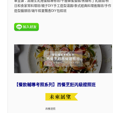
單堂課：高級生乳捲蛋糕專修班/千層蜂蜜蛋糕/焦糖布丁乳酪燒/秋
日和食家常料理班/親子DIY手工造型湯圓/泰式經典料理進階班/手作
造型饅頭班/端午粽夏飄香DIY包粽班
【餐飲輔導考照系列】西餐烹飪丙級證照班
西餐證照