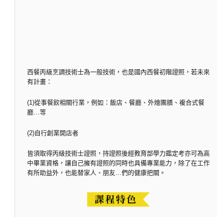
西餐丙級烹調技術士為一般技術，也是國內西餐初階證照，若未來
有計畫：
(1)從事餐飲相關行業，例如：飯店、餐廳、外燴團膳、複合式餐
廳…等
(2)自行創業開店者
皆須取得丙級技術士證照，持證照後經教育部學力鑑定考亦可為高
中畢業資格，讓自己擁有證照的同時也具備專業能力，除了在工作
有所助益外，也能替家人、朋友…們的健康把關。