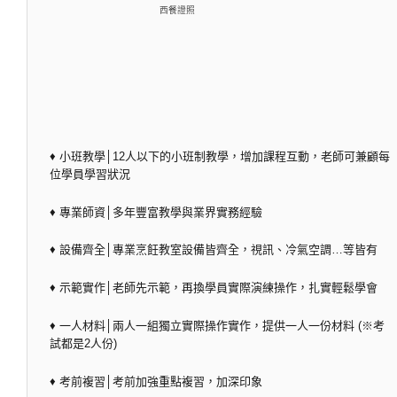
西餐證照
♦ 小班教學│12人以下的小班制教學，增加課程互動，老師可兼顧每
位學員學習狀況
♦ 專業師資│多年豐富教學與業界實務經驗
♦ 設備齊全│專業烹飪教室設備皆齊全，視訊、冷氣空調…等皆有
♦ 示範實作│老師先示範，再換學員實際演練操作，扎實輕鬆學會
♦ 一人材料│兩人一組獨立實際操作實作，提供一人一份材料 (※考
試都是2人份)
♦ 考前複習│考前加強重點複習，加深印象