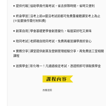
♦ 提供代報│協助學員代報考試，省去排隊時間，省時又便利
♦ 終身學習│沒考上前or還沒考試前都可免費重複聽課至考上為止
(※如要操作需付材料費)
♦ 創業自用│學會基礎更學會創意變化，每道菜好吃又美味
♦ 陪同考試│老師親自陪同考試，免費再複習讓學員好安心
♦ 實務分享│課堂提供創業及營銷管理經驗分享，再免費送三堂相關
課程
♦ 送獎學金│彰化唯一！凡通過檢定考試，憑證照即可領取獎學金
西餐證照