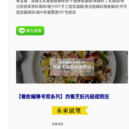
單堂課：高級生乳捲蛋糕專修班/千層蜂蜜蛋糕/焦糖布丁乳酪燒/秋
日和食家常料理班/親子DIY手工造型湯圓/泰式經典料理進階班/手作
造型饅頭班/端午粽夏飄香DIY包粽班
【餐飲輔導考照系列】西餐烹飪丙級證照班
西餐證照