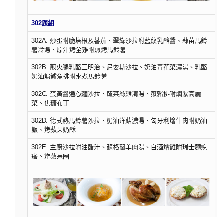
302題組
302A. 炒蛋附脆培根及蕃茄、翠綠沙拉附藍紋乳酪醬、蒜苗馬鈴
薯冷湯、原汁烤全雞附煎烤馬鈴薯
302B. 煎火腿乳酪三明治、尼耍斯沙拉、奶油青花菜濃湯、乳酪
奶油焗鱸魚排附水煮馬鈴薯
302C. 蛋黃醬通心麵沙拉、蔬菜絲雞清湯、煎豬排附燜紫高麗
菜、焦糖布丁
302D. 德式熱馬鈴薯沙拉、奶油洋菇濃湯、匈牙利燴牛肉附奶油
飯、烤蘋果奶酥
302E. 主廚沙拉附油醋汁、蘇格蘭羊肉湯、白酒燴雞附瑞士麵疙
瘩、炸蘋果圈