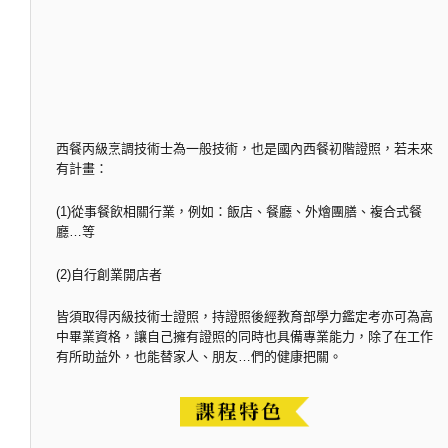
西餐丙級烹調技術士為一般技術，也是國內西餐初階證照，若未來
有計畫：
(1)從事餐飲相關行業，例如：飯店、餐廳、外燴團膳、複合式餐
廳…等
(2)自行創業開店者
皆須取得丙級技術士證照，持證照後經教育部學力鑑定考亦可為高
中畢業資格，讓自己擁有證照的同時也具備專業能力，除了在工作
有所助益外，也能替家人、朋友…們的健康把關。