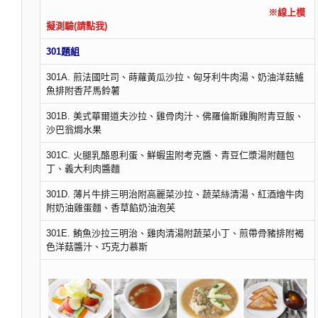
※線上模
擬測驗(請點我)
301題組
301A. 煎法國吐司、蒔蘿黃瓜沙拉、匈牙利牛肉湯、奶油洋菇鱸
魚排附香芹馬鈴薯
301B. 美式華爾道夫沙拉、雞骨肉汁、佛羅倫斯雞胸附青豆飯、
沙巴翁焗水果
301C. 火腿乳酪恩利蛋、鮮蝦盅附考克醬、青豆仁漿湯附麵包
丁、義大利肉醬麵
301D. 薄片牛排三明治附高麗菜沙拉、蔬菜絲清湯、紅酒燴牛肉
附奶油雞蛋麵、香草餡奶油泡芙
301E. 鮪魚沙拉三明治、雞肉清湯附蔬菜小丁、煎帶骨豬排附褐
色洋菇醬汁、巧克力慕斯