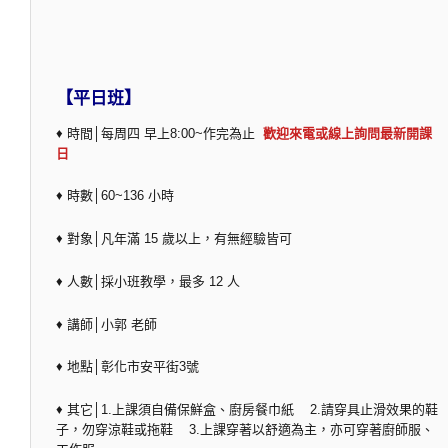
【平日班】
♦ 時間│每周四 早上8:00~作完為止
歡迎來電或線上詢問最新開課
日
♦ 時數│60~136 小時
♦ 對象│凡年滿 15 歲以上，有無經驗皆可
♦ 人數│採小班教學，最多 12 人
♦ 講師│小郭 老師
♦ 地點│彰化市安平街3號
♦ 其它│1.上課須自備保鮮盒、廚房餐巾紙 2.請穿具止滑效果的鞋
子，勿穿涼鞋或拖鞋 3.上課穿著以舒適為主，亦可穿著廚師服、