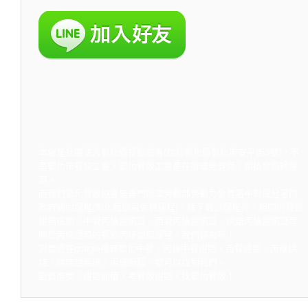
本會是社團法人彰化縣餐飲協會(位於彰化縣彰化市安平街3號)，不
是彰化市餐飲工會，彰化餐飲工會是在辦理勞健保，和換發廚師證
照。
而我們彰化餐飲協會是專門辦理勞動部勞動力發展署中彰投分署的
政府補助課程(彰化職訓局免費課程)，除了職訓課程外，相關的餐飲
證照班如：中餐丙級證照班、西餐丙級證照班、烘焙丙級證照班等
關於丙級證照的餐飲丙級證照課程，我們都有唷！
只要您在google搜尋彰化中餐、丙級中餐證照、西餐證照、丙級烘
焙、烘焙證照班、丙級廚師，都可以找到我們。
廚藝進步，證照加值，考餐飲證照，找彰化餐飲！