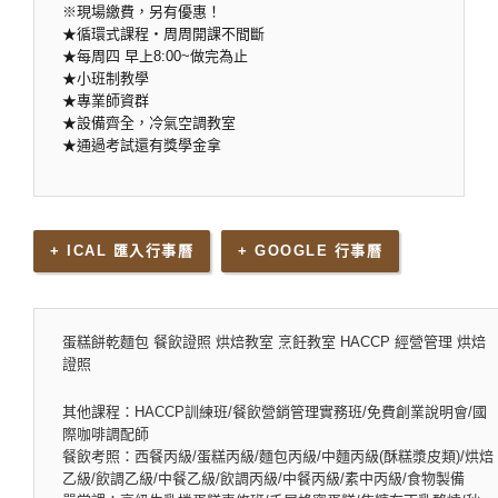
※現場繳費，另有優惠！
★循環式課程‧周周開課不間斷
★每周四 早上8:00~做完為止
★小班制教學
★專業師資群
★設備齊全，冷氣空調教室
★通過考試還有獎學金拿
+ ICAL 匯入行事曆
+ GOOGLE 行事曆
蛋糕餅乾麵包 餐飲證照 烘焙教室 烹飪教室 HACCP 經營管理 烘焙
證照
其他課程：HACCP訓練班/餐飲營銷管理實務班/免費創業說明會/國
際咖啡調配師
餐飲考照：西餐丙級/蛋糕丙級/麵包丙級/中麵丙級(酥糕漿皮類)/烘焙
乙級/飲調乙級/中餐乙級/飲調丙級/中餐丙級/素中丙級/食物製備