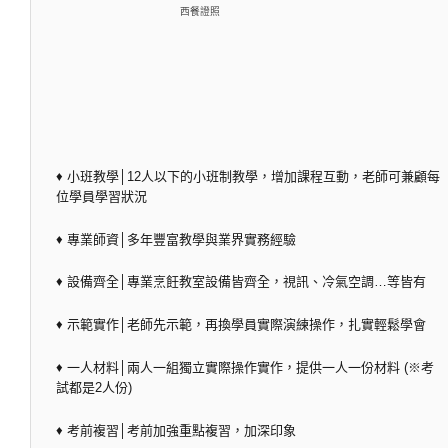
西餐證照
♦ 小班教學│12人以下的小班制教學，增加課程互動，老師可兼顧每
位學員學習狀況
♦ 專業師資│多年豐富教學與業界實務經驗
♦ 設備齊全│專業烹飪教室設備皆齊全，視訊、冷氣空調…等皆有
♦ 示範實作│老師先示範，再換學員實際演練操作，扎實輕鬆學會
♦ 一人材料│兩人一組獨立實際操作實作，提供一人一份材料 (※考
試都是2人份)
♦ 考前複習│考前加強重點複習，加深印象