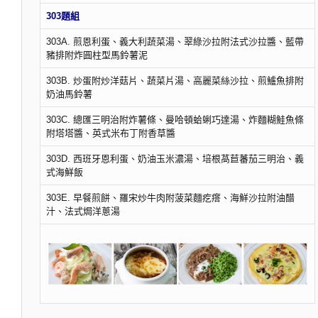
303題組
303A. 煎恩利蛋、義大利蔬菜湯、翠綠沙拉附法式沙拉醬、藍帶
豬排附炸圓柱型馬鈴薯泥
303B. 炒蛋附炒洋菇片、蔬菜片湯、高麗菜絲沙拉、煎鱸魚排附
奶油馬鈴薯
303C. 總匯三明治附炸薯條、曼哈頓蛤蜊巧達湯、炸麵糊鮭魚條
附塔塔醬、英式米布丁附香草醬
303D. 西班牙恩利蛋、奶油玉米濃湯、培根萵苣蕃茄三明治、義
式海鮮飯
303E. 早餐煎餅、羅宋炒牛肉附菠菜麵疙瘩、海鮮沙拉附油醋
汁、法式焗洋蔥湯