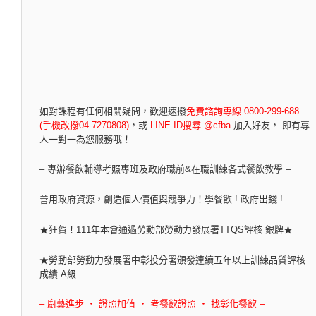
如對課程有任何相關疑問，
歡迎速撥
免費諮詢專線 0800-299-688
(手機改撥04-7270808)
，
或
LINE ID搜尋 @cfba
加入好友， 即有專
人一對一為您服務哦！
– 專辦餐飲輔導考照專班及政府職前&在職訓練各式餐飲教學 –
善用政府資源，創造個人價值與競爭力！學餐飲 ! 政府出錢 !
★狂賀！111年本會通過勞動部勞動力發展署TTQS評核 銀牌★
★勞動部勞動力發展署中彰投分署頒發連續五年以上訓練品質評核
成績 A級
– 廚藝進步 ‧ 證照加值 ‧ 考餐飲證照 ‧ 找彰化餐飲 –