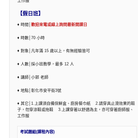
工作服
【假日班】
♦ 時間│
歡迎來電或線上詢問最新開課日
♦ 時數│70 小時
♦ 對象│凡年滿 15 歲以上，有無經驗皆可
♦ 人數│採小班教學，最多 12 人
♦ 講師│小郭 老師
♦ 地點│彰化市安平街3號
♦ 其它│1.上課須自備保鮮盒、廚房餐巾紙 2.請穿具止滑效果的鞋
子，勿穿涼鞋或拖鞋 3.上課穿著以舒適為主，亦可穿著廚師服、
工作服
考試題組(課程內容)