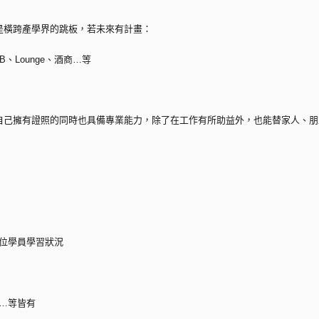
是橫跨產學界的跳板，若未來有計畫：
、Lounge、酒商…等
自己擁有證照的同時也具備專業能力，除了在工作有所助益外，也能替家人、朋
每位學員學習狀況
調…等皆有