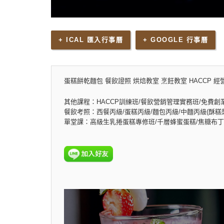
+ ICAL 匯入行事曆
+ GOOGLE 行事曆
蛋糕餅乾麵包 餐飲證照 烘焙教室 烹飪教室 HACCP 經
其他課程：HACCP訓練班/餐飲營銷管理實務班/免費創
餐飲考照：西餐丙級/蛋糕丙級/麵包丙級/中麵丙級(酥糕漿
單堂課：高級生乳捲蛋糕專修班/千層蜂蜜蛋糕/焦糖布丁乳