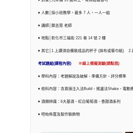
♦ 人數│採小班教學，最多 7 人，一人一組
♦ 講師│鄭丞晃 老師
♦ 地點│彰化市三福街 221 巷 14 號 2 樓
♦ 其它│1.上課須自備裝成品的杯子 (抹布或餐巾紙)
考試題組(課程內容)
※線上模擬測驗(請點我)
♦ 學科內容：考題解說及破解、準備方針、評分標準
♦ 術科內容：含直接注入法Build、搖盪法Shake、電動攪
♦ 酒類辨識：6大基酒、紅白葡萄酒、香甜酒系列
♦ 吧枱佈置及製作裝飾物