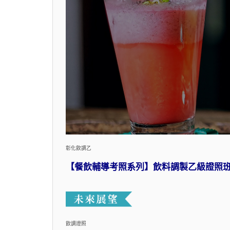
彰化飲調乙
【餐飲輔導考照系列】飲料調製乙級證照
飲調證照