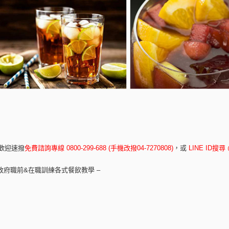
歡迎速撥
免費諮詢專線 0800-299-688 (手機改撥04-7270808)
，
或
LINE ID搜尋 
政府職前&在職訓練各式餐飲教學 –