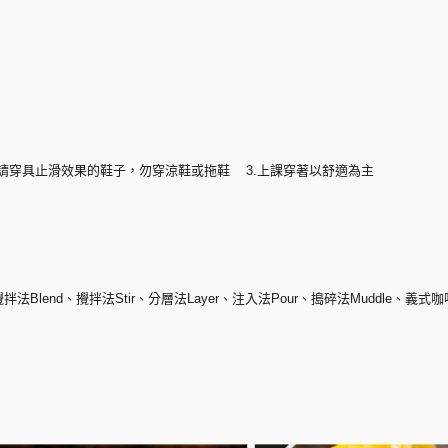
 2.請穿具止滑效果的鞋子，勿穿涼鞋或拖鞋 3.上課穿著以舒適為主
拌法Blend、攪拌法Stir、分層法Layer、注入法Pour、搗碎法Muddle、