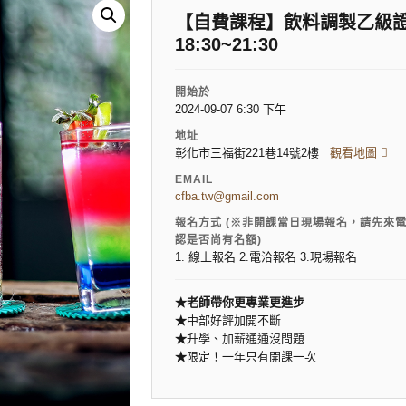
【自費課程】飲料調製乙級證照班(
18:30~21:30
開始於
2024-09-07 6:30 下午
地址
彰化市三福街221巷14號2樓
觀看地圖
EMAIL
cfba.tw@gmail.com
報名方式 (※非開課當日現場報名，請先來
認是否尚有名額)
1. 線上報名 2.電洽報名 3.現場報名
★老師帶你更專業更進步
★
中部好評加開不斷
★
升學、加薪通通沒問題
★
限定！一年只有開課一次