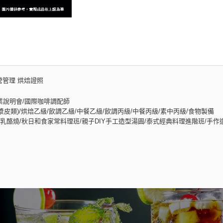
營管理 烘焙證照
業說明會/國際咖啡調配師
皮類)/烘焙乙級/飲調乙級/中餐乙級/飲調丙級/中餐丙級/素中丙級/食物製備
酪燒/秋日和食家常料理班/親子DIY手工造型湯圓/泰式經典料理進階班/手作