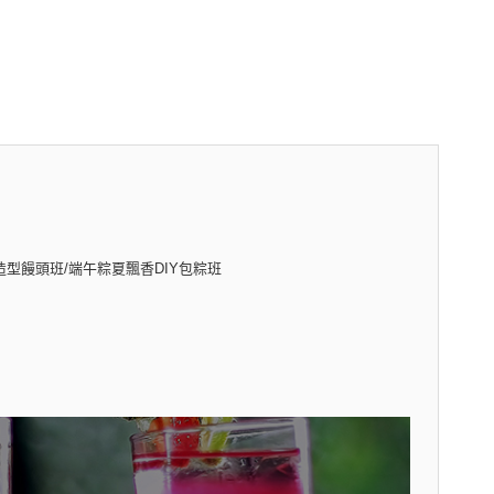
造型饅頭班/端午粽夏飄香DIY包粽班