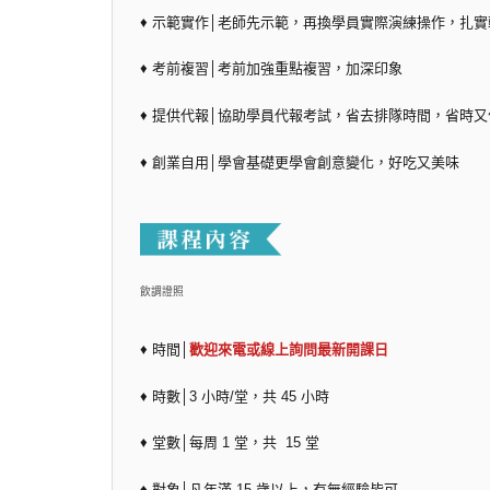
♦ 示範實作│老師先示範，再換學員實際演練操作，扎
♦ 考前複習│考前加強重點複習，加深印象
♦ 提供代報│協助學員代報考試，省去排隊時間，省時又
♦ 創業自用│學會基礎更學會創意變化，好吃又美味
飲調證照
♦ 時間│
歡迎來電或線上詢問最新開課日
♦ 時數│3 小時/堂，共 45 小時
♦ 堂數│每周 1 堂，共 15 堂
♦ 對象│凡年滿 15 歲以上，有無經驗皆可