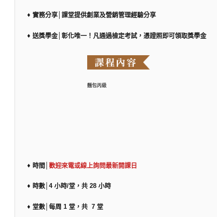
♦ 實務分享│課堂提供創業及營銷管理經驗分享
♦ 送獎學金│彰化唯一！凡通過檢定考試，憑證照即可領取獎學金
麵包丙級
♦ 時間│
歡迎來電或線上詢問最新開課日
♦ 時數│4 小時/堂，共 28 小時
♦ 堂數│每周 1 堂，共 7 堂