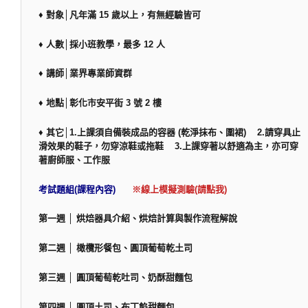
♦ 對象│凡年滿 15 歲以上，有無經驗皆可
♦ 人數│採小班教學，最多 12 人
♦ 講師│業界專業師資群
♦ 地點│彰化市安平街 3 號 2 樓
♦ 其它│1.上課須自備裝成品的容器 (乾淨抹布、圍裙) 2.請穿具止
滑效果的鞋子，勿穿涼鞋或拖鞋 3.上課穿著以舒適為主，亦可穿
著廚師服、工作服
考試題組(課程內容)
※線上模擬測驗(請點我)
第一週 │ 烘焙器具介紹、烘焙計算與製作流程解說
第二週 │ 橄欖形餐包、圓頂葡萄乾土司
第三週 │ 圓頂葡萄乾吐司、奶酥甜麵包
第四週 │ 圓頂土司、布丁餡甜麵包