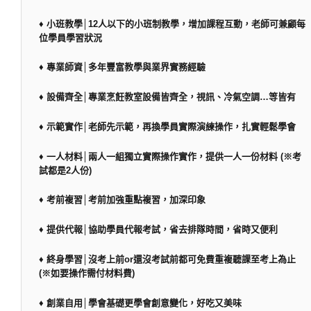
♦ 小班教學│12人以下的小班制教學，增加課程互動，老師可兼顧每
位學員學習狀況
♦ 專業師資│多年豐富教學與業界實務經驗
♦ 設備齊全│專業烹飪教室設備皆齊全，視訊、冷氣空調…等皆有
♦ 示範實作│老師先示範，再換學員實際演練操作，扎實輕鬆學會
♦ 一人材料│兩人一組獨立實際操作實作，提供一人一份材料 (※考
試都是2人份)
♦ 考前複習│考前加強重點複習，加深印象
♦ 提供代報│協助學員代報考試，省去排隊時間，省時又便利
♦ 終身學習│沒考上前or還沒考試前都可免費重複聽課至考上為止
(※如要操作需付材料費)
♦ 創業自用│學會基礎更學會創意變化，好吃又美味