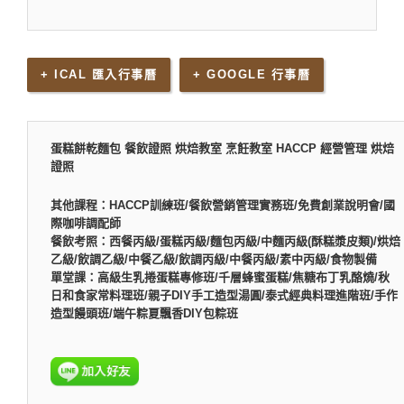
+ ICAL 匯入行事曆
+ GOOGLE 行事曆
蛋糕餅乾麵包 餐飲證照 烘焙教室 烹飪教室 HACCP 經營管理 烘焙
證照
其他課程：HACCP訓練班/餐飲營銷管理實務班/免費創業說明會/國
際咖啡調配師
餐飲考照：西餐丙級/蛋糕丙級/麵包丙級/中麵丙級(酥糕漿皮類)/烘焙
乙級/飲調乙級/中餐乙級/飲調丙級/中餐丙級/素中丙級/食物製備
單堂課：高級生乳捲蛋糕專修班/千層蜂蜜蛋糕/焦糖布丁乳酪燒/秋
日和食家常料理班/親子DIY手工造型湯圓/泰式經典料理進階班/手作
造型饅頭班/端午粽夏飄香DIY包粽班