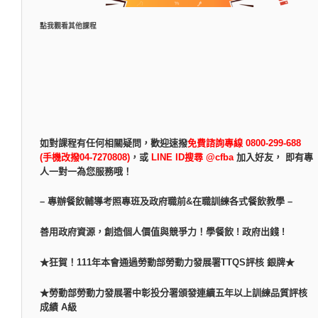
點我觀看其他課程
如對課程有任何相關疑問，
歡迎速撥
免費諮詢專線 0800-299-688
(手機改撥04-7270808)
，
或
LINE ID搜尋 @cfba
加入好友， 即有專
人一對一為您服務哦！
– 專辦餐飲輔導考照專班及政府職前&在職訓練各式餐飲教學 –
善用政府資源，創造個人價值與競爭力！學餐飲 ! 政府出錢 !
★狂賀！111年本會通過勞動部勞動力發展署TTQS評核 銀牌★
★勞動部勞動力發展署中彰投分署頒發連續五年以上訓練品質評核
成績 A級