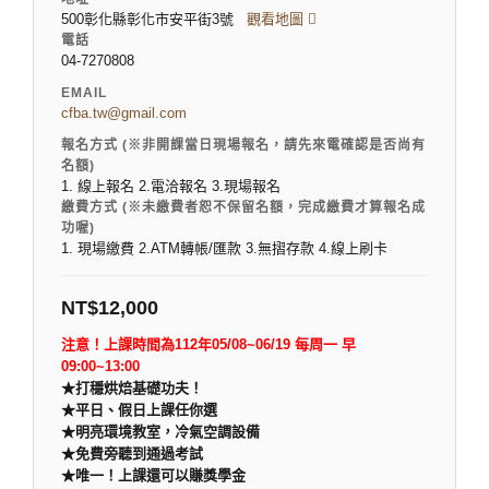
500彰化縣彰化市安平街3號
觀看地圖
電話
04-7270808
EMAIL
cfba.tw@gmail.com
報名方式 (※非開課當日現場報名，請先來電確認是否尚有
名額)
1. 線上報名 2.電洽報名 3.現場報名
繳費方式 (※未繳費者恕不保留名額，完成繳費才算報名成
功喔)
1. 現場繳費 2.ATM轉帳/匯款 3.無摺存款 4.線上刷卡
NT$
12,000
注意！上課時間為112年05/08~06/19 每周一 早
09:00~13:00
★打穩烘焙基礎功夫！
★
平日、假日上課任你選
★
明亮環境教室，冷氣空調設備
★
免費旁聽到通過考試
★
唯一！上課還可以賺獎學金