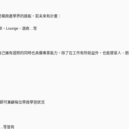
是橫跨產學界的跳板，若未來有計畫：
、Lounge、酒商…等
自己擁有證照的同時也具備專業能力，除了在工作有所助益外，也能替家人、朋
老師可兼顧每位學員學習狀況
調…等皆有