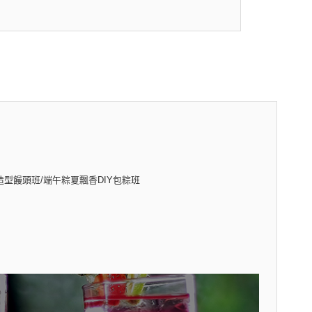
造型饅頭班/端午粽夏飄香DIY包粽班