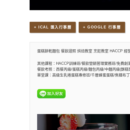
+ ICAL 匯入行事曆
+ GOOGLE 行事曆
蛋糕餅乾麵包 餐飲證照 烘焙教室 烹飪教室 HACCP 經
其他課程：HACCP訓練班/餐飲營銷管理實務班/免費創
餐飲考照：西餐丙級/蛋糕丙級/麵包丙級/中麵丙級(酥糕漿
單堂課：高級生乳捲蛋糕專修班/千層蜂蜜蛋糕/焦糖布丁乳