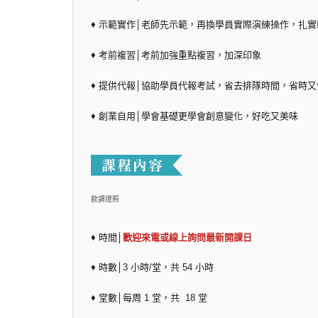
♦ 示範實作│老師先示範，再換學員實際演練操作，扎
♦ 考前複習│考前加強重點複習，加深印象
♦ 提供代報│協助學員代報考試，省去排隊時間，省時又
♦ 創業自用│學會基礎更學會創意變化，好吃又美味
飲調證照
♦ 時間│
歡迎來電或線上詢問最新開課日
♦ 時數│3 小時/堂，共 54 小時
♦ 堂數│每周 1 堂，共 18 堂