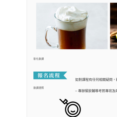
彰化飲調
如對課程有任何相關疑問，
飲調證照
– 專辦餐飲輔導考照專班及