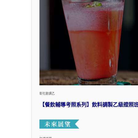
彰化飲調乙
【餐飲輔導考照系列】飲料調製乙級證照