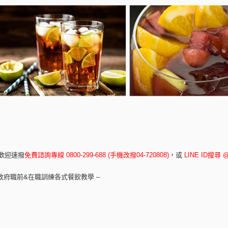
歡迎速撥
免費諮詢專線 0800-299-688 (手機改撥04-720808)
，
或
LINE ID搜尋 @
政府職前&在職訓練各式餐飲教學 –