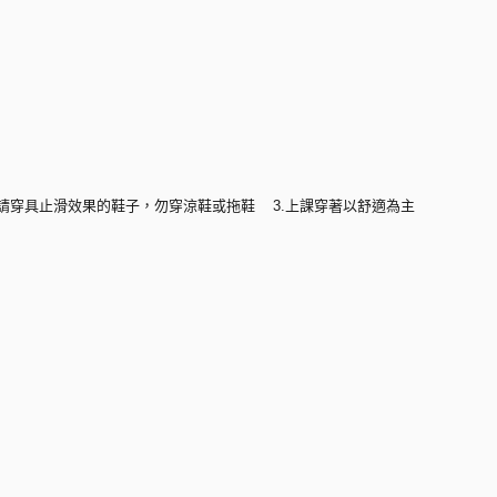
 2.請穿具止滑效果的鞋子，勿穿涼鞋或拖鞋 3.上課穿著以舒適為主