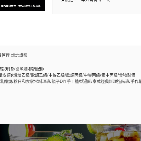
營管理 烘焙證照
業說明會/國際咖啡調配師
皮類)/烘焙乙級/飲調乙級/中餐乙級/飲調丙級/中餐丙級/素中丙級/食物製備
酪燒/秋日和食家常料理班/親子DIY手工造型湯圓/泰式經典料理進階班/手作