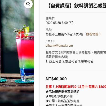
【自費課程】飲料調製乙級證照班
開始於
2020-05-30 6:00 下午
地址
彰化市三福街221巷14號2樓
觀看地圖
EMAIL
cfba.tw@gmail.com
報名方式 (※非開課當日現場報名，請先來
認是否尚有名額)
1. 線上報名 2.電洽報名 3.現場報名
NT$
40,000
注意！上課時間為5/30~11月中 每周六
18:00
★老師帶你更專業更進步
★
中部好評加開不斷
★
升學、加薪通通沒問題
★
限定！一年只有開課一次