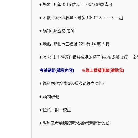
♦ 對象│凡年滿 15 歲以上，有無經驗皆可
♦ 人數│採小班教學，最多 10~12 人，一人一組
♦ 講師│鄭丞晃 老師
♦ 地點│彰化市三福街 221 巷 14 號 2 樓
♦ 其它│1.上課須自備裝成品的杯子 (抹布或餐巾紙)
考試題組(課程內容)
※線上模擬測驗(請點我)
♦ 術科內容(針對108道考題獨立操作)
♦ 酒類辨識
♦ 拉花一對一校正
♦ 學科及考前總複習(依據考題變化增加)