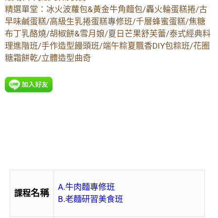
精選單堂：冰火波蘿包&黃金牛角麵包/轟火輪蛋糕捲/古
早味鹹蛋糕/高級生乳捲蛋糕專修班/千層蜂蜜蛋糕/焦糖
布丁乳酪燒/胡椒餅&雪月娘/夏日芒果舒芙蕾/泰式經典料
理進階班/手作造型饅頭班/端午粽夏飄香DIY包粽班/花圈
糖霜餅乾/立體造型曲奇
A.牛肉麵專修班
名稱
課程
B.老麵研習美食班