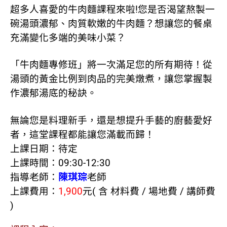
超多人喜愛的牛肉麵課程來啦!您是否渴望熬製一
碗湯頭濃郁、肉質軟嫩的牛肉麵？想讓您的餐桌
充滿變化多端的美味小菜？
「牛肉麵專修班」將一次滿足您的所有期待！從
湯頭的黃金比例到肉品的完美燉煮，讓您掌握製
作濃郁湯底的秘訣。
無論您是料理新手，還是想提升手藝的廚藝愛好
者，這堂課程都能讓您滿載而歸！
上課日期：待定
上課時間：09:30-12:30
指導老師：
陳琪琮
老師
上課費用：
1,900
元( 含 材料費 / 場地費 / 講師費
)