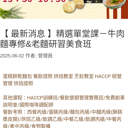
【 最新消息 】精選單堂課－牛肉
麵專修&老麵研習美食班
2025-06-02
作者:
管理員
蛋糕餅乾麵包 餐飲證照 烘焙教室 烹飪教室 HACCP 經營
管理 烘焙證照
其他課程：HACCP訓練班/餐飲營銷管理實務班/免費創業
說明會/國際咖啡調配師
餐飲考照：西餐丙級/蛋糕丙級/麵包丙級/中麵丙級(酥糕
漿皮類)/烘焙乙級/飲調乙級/中餐乙級/飲調丙級/中餐丙
級/素中丙級/食物製備