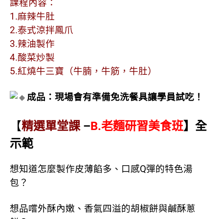
課程內容：
1.麻辣牛肚
2.泰式涼拌鳳爪
3.辣油製作
4.酸菜炒製
5.紅燒牛三寶（牛腩，牛筋，牛肚）
成品：現場會有準備免洗餐具讓學員試吃！
【
精選單堂課
–
B.老麵研習美食班
】全
示範
想知道怎麼製作皮薄餡多、口感Q彈的特色湯
包？
想品嚐外酥內嫩、香氣四溢的胡椒餅與鹹酥蔥