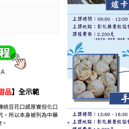
甜品
】全示範
傳統豆花口感厚實但化口
代，所以本身被列為中藥
物。