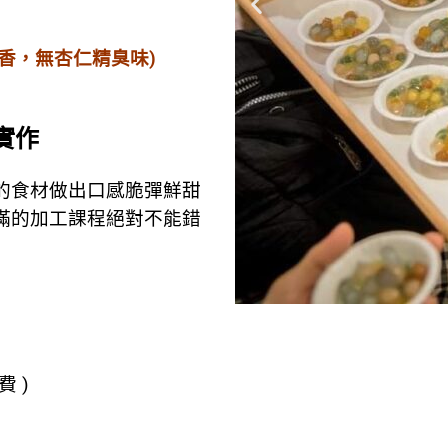
香，無杏仁精臭味)
實作
的食材做出口感脆彈鮮甜
滿的加工課程絕對不能錯
費 )