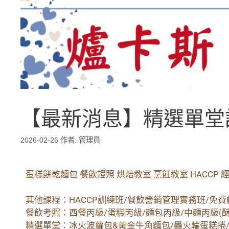
【最新消息】精選單堂
2026-02-26
作者:
管理員
蛋糕餅乾麵包 餐飲證照 烘焙教室 烹飪教室 HACCP 
其他課程：HACCP訓練班/餐飲營銷管理實務班/免
餐飲考照：西餐丙級/蛋糕丙級/麵包丙級/中麵丙級(酥
精選單堂：冰火波蘿包&黃金牛角麵包/轟火輪蛋糕捲/