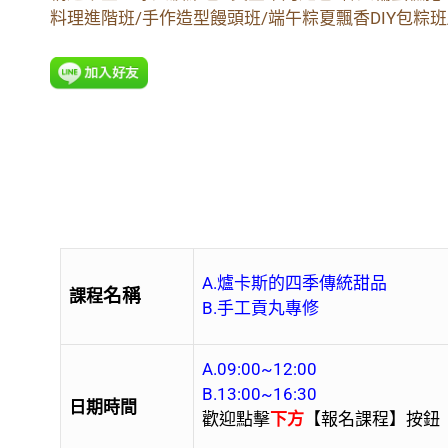
料理進階班/手作造型饅頭班/端午粽夏飄香DIY包粽
A.爐卡斯的四季傳統甜品
名稱
課程
B.手工貢丸專修
A.09:00~12:00
B.13:00~16:30
日期時間
歡迎點擊
下方
【報名課程】按鈕