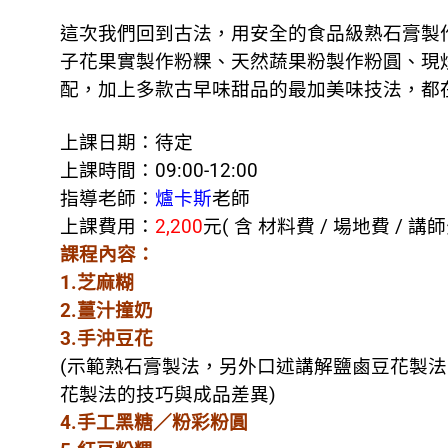
這次我們回到古法，用安全的食品級熟石膏製
子花果實製作粉粿、天然蔬果粉製作粉圓、現
配，加上多款古早味甜品的最加美味技法，都
上課日期：待定
上課時間：09:00-12:00
指導老師：
爐卡斯
老師
上課費用：
2,200
元( 含 材料費 / 場地費 / 講師
課程內容：
1.芝麻糊
2.薑汁撞奶
3.手沖豆花
(示範熟石膏製法，另外口述講解鹽鹵豆花製
花製法的技巧與成品差異)
4.手工黑糖／粉彩粉圓