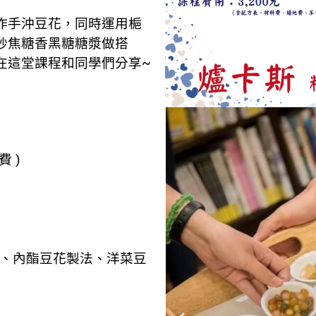
作手沖豆花，同時運用梔
炒焦糖香黑糖糖漿做搭
在這堂課程和同學們分享~
費 )
法、內酯豆花製法、洋菜豆