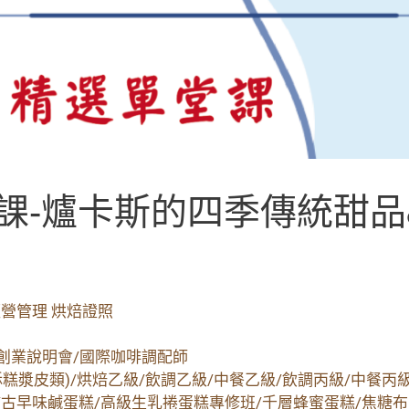
課-爐卡斯的四季傳統甜品
經營管理 烘焙證照
費創業說明會/國際咖啡調配師
糕漿皮類)/烘焙乙級/飲調乙級/中餐乙級/飲調丙級/中餐丙
古早味鹹蛋糕/高級生乳捲蛋糕專修班/千層蜂蜜蛋糕/焦糖布