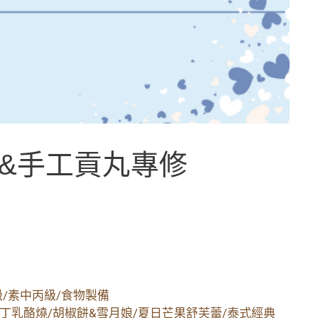
&手工貢丸專修
級/素中丙級/食物製備
丁乳酪燒/胡椒餅&雪月娘/夏日芒果舒芙蕾/泰式經典