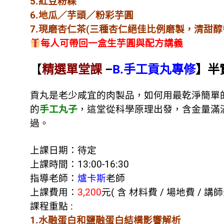
5.紅豆粉粿
6.地瓜／芋頭／粉彩芋圓
7.現磨杏仁茶(三種杏仁絕佳比例磨製，清甜醇
每人可帶回一盒生芋圓與配方講義
【
精選單堂課
–
B.手工貢丸專修
】半
貢丸是老少咸宜的肉製品，如何用最乾淨簡單
的
手工丸子
，這堂從科學原理出發，含金量滿
過。
上課日期：
待定
上課時間：13:00-16:30
指導老師：
爐卡斯
老師
上課費用：
3,200
元( 含 材料費 / 場地費 / 講師
課程重點 :
1.水融蛋白和鹽融蛋白結構影響解析