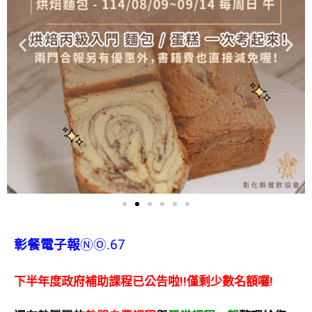
彰餐電子報
ⓃⓄ.67
下半年度政府補助課程已公告啦!!僅剩少數名額囉!