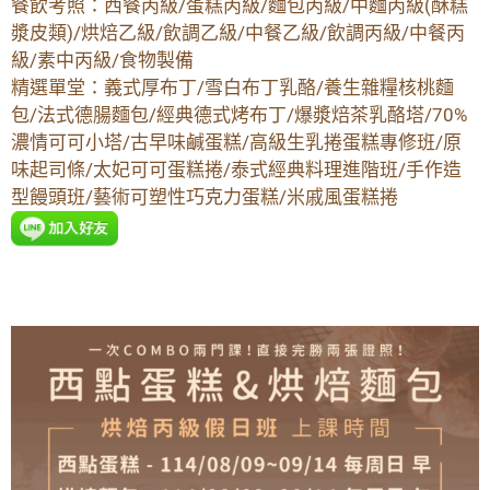
餐飲考照：西餐丙級/蛋糕丙級/麵包丙級/中麵丙級(酥糕
漿皮類)/烘焙乙級/飲調乙級/中餐乙級/飲調丙級/中餐丙
級/素中丙級/食物製備
精選單堂：義式厚布丁/雪白布丁乳酪/養生雜糧核桃麵
包/法式德腸麵包/經典德式烤布丁/爆漿焙茶乳酪塔/70%
濃情可可小塔/古早味鹹蛋糕/高級生乳捲蛋糕專修班/原
味起司條/太妃可可蛋糕捲/泰式經典料理進階班/手作造
型饅頭班/藝術可塑性巧克力蛋糕/米戚風蛋糕捲