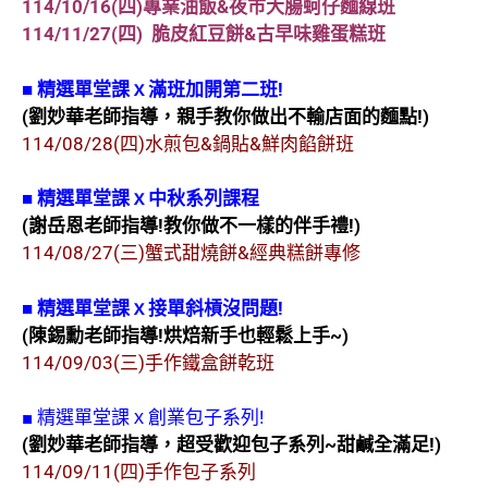
114/10/16(四)專業油飯&夜市大腸蚵仔麵線班
114/11/27(四) 脆皮紅豆餅&古早味雞蛋糕班
■
精選單堂課ｘ滿班加開第二班!
(劉妙華老師指導，親手教你做出不輸店面的麵點!)
114/08/28(四)水煎包&鍋貼&鮮肉餡餅班
■
精選單堂課ｘ中秋系列課程
(謝岳恩老師指導!教你做不一樣的伴手禮!)
114/08/27(三)蟹式甜燒餅&經典糕餅專修
■ 精選單堂課ｘ接單斜槓沒問題!
(陳錫勳老師指導!烘焙新手也輕鬆上手~)
114/09/03(三)手作鐵盒餅乾班
■ 精選單堂課ｘ創業包子系列!
(劉妙華老師指導，超受歡迎包子系列~甜鹹全滿足!)
114/09/11(四)手作包子系列