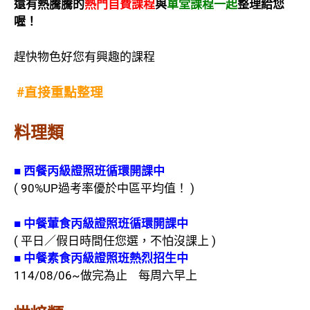
還有熱騰騰的
熱門自費課程
與
單堂課程一起
整理給您
喔！
趕快物色好您有興趣的課程
#
直接重點整理
料理類
■
西餐丙級證照班循環開課中
( 90%UP過考率優於中區平均值！ )
■
中餐葷食丙級證照班循環開課中
( 平日／假日時間任您選，不怕沒課上 )
■
中餐素食丙級證照班熱烈招生中
114/08/06~做完為止 每周六早上