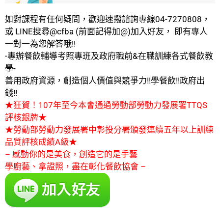
如對課程有任何疑問，歡迎速撥諮詢專線04-7270808，
或 LINE搜尋@cfba (前面記得加@)加入好友， 即有專人
一對一為您解答哦!!
-專辦餐飲輔導考照專班及政府職前&在職訓練各式餐飲教
學-
善用政府資源，創造個人價值與競爭力!!學餐飲!!政府出
錢!!
★狂賀！107年至今本會通過勞動部勞動力發展署TTQS
評核銀牌★
★勞動部勞動力發展署中彰投分署頒發連續五年以上訓練
品質評核成績A級★
– 感動你的是美食，創造它的是手藝
學廚藝、拿證照，盡在彰化餐飲協會 –